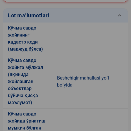
keyboard_arrow_down
Lot ma’lumotlari
Кўчма савдо
жойининг
кадастр коди
(мавжуд бўлса)
Кўчма савдо
жойига мўлжал
(яқинида
Beshchiqir mahallasi yo`l
жойлашган
bo`yida
объектлар
бўйича қисқа
маълумот)
Кўчма савдо
жойида ўрнатиш
мумкин бўлган