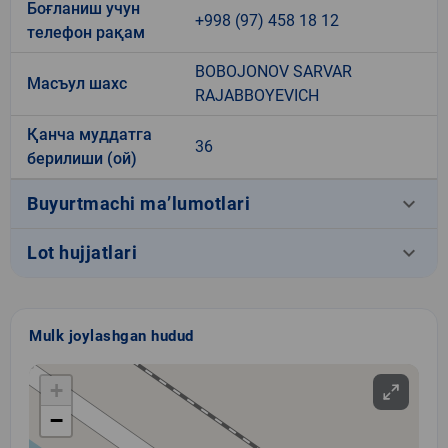
Боғланиш учун
+998 (97) 458 18 12
телефон рақам
BOBOJONOV SARVAR
Масъул шахс
RAJABBOYEVICH
Қанча муддатга
36
берилиши (ой)
keyboard_arrow_down
Buyurtmachi ma’lumotlari
keyboard_arrow_down
Lot hujjatlari
Mulk joylashgan hudud
+
−