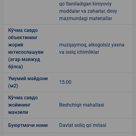
qo`llaniladigan kimyoviy
moddalar va zaharlar, diniy
mazmundagi materiallar
Кўчма савдо
объектининг
жорий
muzqaymoq, alkogolsiz yaxna
ихтисослашуви
va issiq ichimliklar
(агар мавжуд
бўлса)
Умумий майдони
15.00
(м2)
Кўчма савдо
жойининг
Beshchiqir mahallasi
манзили
Буюртмачи номи
Davlat soliq qo`mitasi