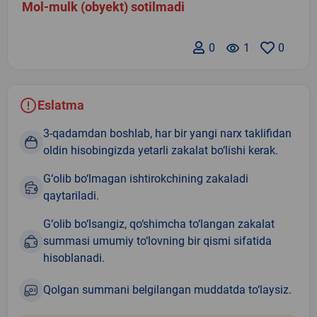
Mol-mulk (obyekt) sotilmadi
0
remove_red_eye
1
0
Eslatma
3-qadamdan boshlab, har bir yangi narx taklifidan
oldin hisobingizda yetarli zakalat bo‘lishi kerak.
G‘olib bo‘lmagan ishtirokchining zakaladi
qaytariladi.
G‘olib bo‘lsangiz, qo‘shimcha to‘langan zakalat
summasi umumiy to‘lovning bir qismi sifatida
hisoblanadi.
Qolgan summani belgilangan muddatda to‘laysiz.