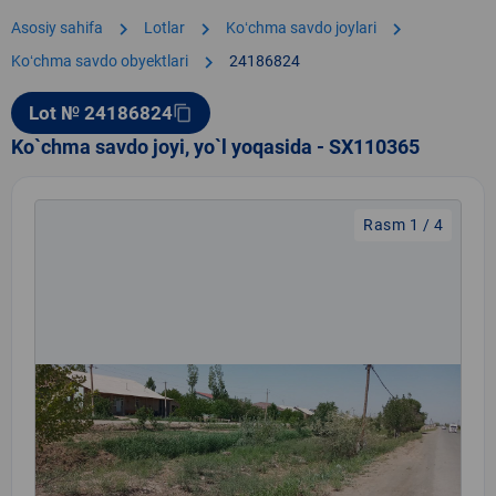
chevron_right
chevron_right
chevron_right
Asosiy sahifa
Lotlar
Koʻchma savdo joylari
chevron_right
Koʻchma savdo obyektlari
24186824
Lot № 24186824
content_copy
Ko`chma savdo joyi, yo`l yoqasida - SX110365
Rasm 1 / 4