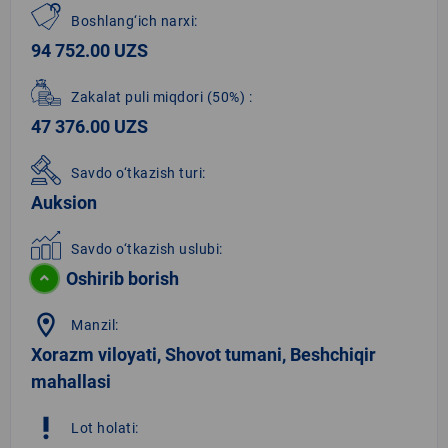
Boshlang‘ich narxi:
94 752.00 UZS
Zakalat puli miqdori
(50%)
:
47 376.00 UZS
Savdo o‘tkazish turi:
Auksion
Savdo o‘tkazish uslubi:
Oshirib borish
location_on
Manzil:
Xorazm viloyati, Shovot tumani, Beshchiqir
mahallasi
priority_high
Lot holati: