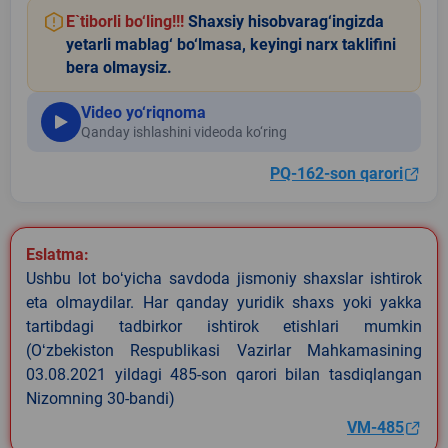
E`tiborli bo‘ling!!!
Shaxsiy hisobvarag‘ingizda
yetarli mablag‘ bo‘lmasa, keyingi narx taklifini
bera olmaysiz.
Video yo‘riqnoma
Qanday ishlashini videoda ko‘ring
PQ-162-son qarori
Eslatma:
Ushbu lot boʻyicha savdoda jismoniy shaxslar ishtirok
eta olmaydilar. Har qanday yuridik shaxs yoki yakka
tartibdagi tadbirkor ishtirok etishlari mumkin
(Oʻzbekiston Respublikasi Vazirlar Mahkamasining
03.08.2021 yildagi 485-son qarori bilan tasdiqlangan
Nizomning 30-bandi)
VM-485