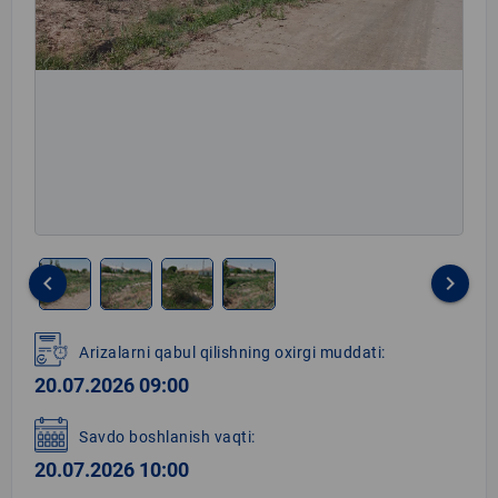
keyboard_arrow_left
keyboard_arrow_right
Item
1
Arizalarni qabul qilishning oxirgi muddati:
of
20.07.2026 09:00
4
Savdo boshlanish vaqti:
20.07.2026 10:00