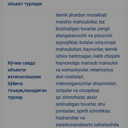
объект турлари
texnik jihatdan murakkab
maishiy mahsulotlar, tez
buziladigan tovarlar, yengil
alangalanuvchi va yonuvchi
suyuqliklar, bolalar oziq-ovqat
mahsulotlari, hayvonlar, termik
ishlov berilmagan, kelib chiqishi
Кўчма савдо
hayvonotga mansub mahsulot
объекти
va xomashyolar, veterinariya
ихтисослашуви
dori vositalari,
бўйича
mikroorganizmlar shtammlari,
таъқиқланадиган
oziqalar va ozuqabop
турлар
qo`shimchalar, aksiz
solinadigan tovarlar, shu
jumladan, spirtli ichimliklar,
hasharotlar va
zararkunandalarni zaharlashda