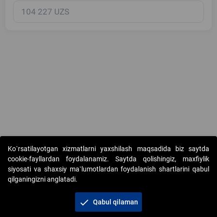
Copyright © 2017-2026. "Elektron onlayn-auksionlarni tashkil etish"
Ko`rsatilayotgan xizmatlarni yaxshilash maqsadida biz saytda
AJ. Barcha huquqlar himoyalangan
cookie-fayllardan foydalanamiz. Saytda qolishingiz, maxfiylik
siyosati va shaxsiy ma`lumotlardan foydalanish shartlarini qabul
qilganingizni anglatadi.
check
Qabul qilaman
+998 71 202-21-11