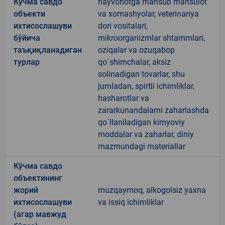
Кўчма савдо
hayvonotga mansub mahsulot
объекти
va xomashyolar, veterinariya
ихтисослашуви
dori vositalari,
бўйича
mikroorganizmlar shtammlari,
таъқиқланадиган
oziqalar va ozuqabop
турлар
qo`shimchalar, aksiz
solinadigan tovarlar, shu
jumladan, spirtli ichimliklar,
hasharotlar va
zararkunandalarni zaharlashda
qo`llaniladigan kimyoviy
moddalar va zaharlar, diniy
mazmundagi materiallar
Кўчма савдо
объектининг
жорий
muzqaymoq, alkogolsiz yaxna
ихтисослашуви
va issiq ichimliklar
(агар мавжуд