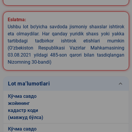
Eslatma:
Ushbu lot bo‘yicha savdoda jismoniy shaxslar ishtirok
eta olmaydilar. Har qanday yuridik shaxs yoki yakka
tartibdagi tadbirkor ishtirok etishlari mumkin
(O‘zbekiston Respublikasi Vazirlar Mahkamasining
03.08.2021 yildagi 485-son qarori bilan tasdiqlangan
Nizomning 30-bandi)
keyboard_arrow_down
Lot ma’lumotlari
Кўчма савдо
жойининг
кадастр коди
(мавжуд бўлса)
Кўчма савдо