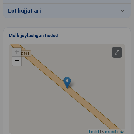
keyboard_arrow_down
Lot hujjatlari
Mulk joylashgan hudud
+
−
Leaflet
| ©
e-auksion.uz