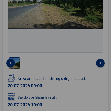
keyboard_arrow_left
keyboard_arrow_right
Item
1
Arizalarni qabul qilishning oxirgi muddati:
of
20.07.2026 09:00
1
Savdo boshlanish vaqti:
20.07.2026 10:00