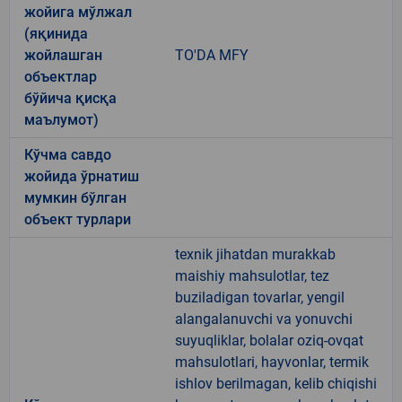
жойига мўлжал
(яқинида
жойлашган
TO'DA MFY
объектлар
бўйича қисқа
маълумот)
Кўчма савдо
жойида ўрнатиш
мумкин бўлган
объект турлари
texnik jihatdan murakkab
maishiy mahsulotlar, tez
buziladigan tovarlar, yengil
alangalanuvchi va yonuvchi
suyuqliklar, bolalar oziq-ovqat
mahsulotlari, hayvonlar, termik
ishlov berilmagan, kelib chiqishi