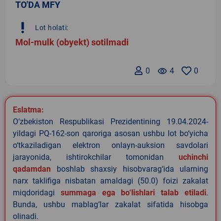
TO'DA MFY
priority_high
Lot holati:
Mol-mulk (obyekt) sotilmadi
0
remove_red_eye
4
0
Eslatma:
O‘zbekiston Respublikasi Prezidentining 19.04.2024-
yildagi PQ-162-son qaroriga asosan ushbu lot bo‘yicha
o‘tkaziladigan elektron onlayn-auksion savdolari
jarayonida, ishtirokchilar tomonidan
uchinchi
qadamdan
boshlab shaxsiy hisobvarag‘ida ularning
narx taklifiga nisbatan amaldagi (50.0) foizi zakalat
miqdoridagi
summaga ega bo‘lishlari talab etiladi
.
Bunda, ushbu mablag‘lar zakalat sifatida hisobga
olinadi.