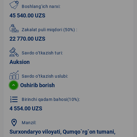
Boshlang‘ich narxi:
45 540.00 UZS
Zakalat puli miqdori
(50%)
:
22 770.00 UZS
Savdo o‘tkazish turi:
Auksion
Savdo o‘tkazish uslubi:
Oshirib borish
format_list_numbered
Birinchi qadam bahosi(10%):
4 554.00 UZS
location_on
Manzil:
Surxondaryo viloyati, Qumqo`rg`on tumani,