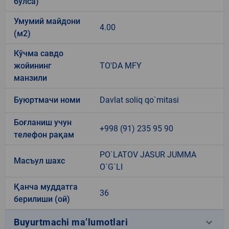
бўлса)
Умумий майдони
4.00
(м2)
Кўчма савдо
жойининг
TO'DA MFY
манзили
Буюртмачи номи
Davlat soliq qo`mitasi
Боғланиш учун
+998 (91) 235 95 90
телефон рақам
PO`LATOV JASUR JUMMA
Масъул шахс
O`G`LI
Қанча муддатга
36
берилиши (ой)
keyboard_arrow_down
Buyurtmachi ma’lumotlari