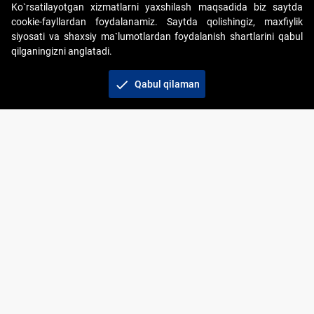
Ko`rsatilayotgan xizmatlarni yaxshilash maqsadida biz saytda
cookie-fayllardan foydalanamiz. Saytda qolishingiz, maxfiylik
siyosati va shaxsiy ma`lumotlardan foydalanish shartlarini qabul
qilganingizni anglatadi.
Copyright © 2017-2026. "Elektron onlayn-auksionlarni
tashkil etish" AJ. Barcha huquqlar himoyalangan
check
Qabul qilaman
To‘lov usullari
Bog‘lanish