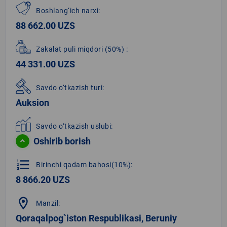
Boshlang‘ich narxi:
88 662.00 UZS
Zakalat puli miqdori
(50%)
:
44 331.00 UZS
Savdo o‘tkazish turi:
Auksion
Savdo o‘tkazish uslubi:
Oshirib borish
format_list_numbered
Birinchi qadam bahosi(10%):
8 866.20 UZS
location_on
Manzil:
Qoraqalpog`iston Respublikasi, Beruniy