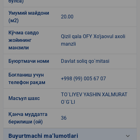
бўлса)
Умумий майдони
20.00
(м2)
Кўчма савдо
Qizil qala OFY Xo'jaovul axoli
жойининг
manzli
манзили
Буюртмачи номи
Davlat soliq qo`mitasi
Боғланиш учун
+998 (99) 005 67 07
телефон рақам
TO`LIYEV YASHIN XALMURAT
Масъул шахс
O`G`LI
Қанча муддатга
36
берилиши (ой)
keyboard_arrow_down
Buyurtmachi ma’lumotlari