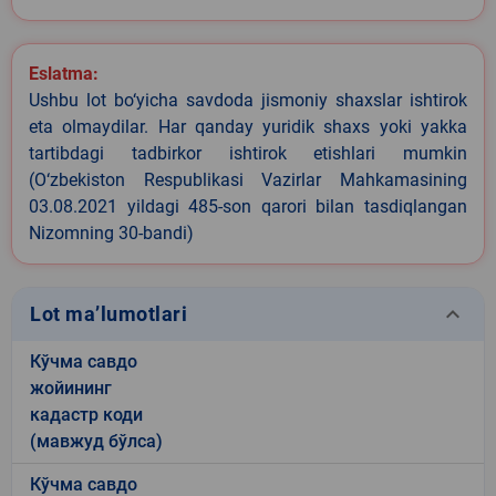
Eslatma:
Ushbu lot bo‘yicha savdoda jismoniy shaxslar ishtirok
eta olmaydilar. Har qanday yuridik shaxs yoki yakka
tartibdagi tadbirkor ishtirok etishlari mumkin
(O‘zbekiston Respublikasi Vazirlar Mahkamasining
03.08.2021 yildagi 485-son qarori bilan tasdiqlangan
Nizomning 30-bandi)
keyboard_arrow_down
Lot ma’lumotlari
Кўчма савдо
жойининг
кадастр коди
(мавжуд бўлса)
Кўчма савдо