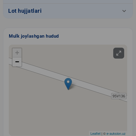
keyboard_arrow_down
Lot hujjatlari
Mulk joylashgan hudud
+
−
Leaflet
| ©
e-auksion.uz