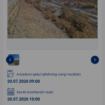
keyboard_arrow_left
keyboard_arrow_right
Item
1
Arizalarni qabul qilishning oxirgi muddati:
of
20.07.2026 09:00
1
Savdo boshlanish vaqti:
20.07.2026 10:00