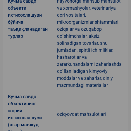
Кўчма савдо
hayvonotga mansub mahsulot
объекти
va xomashyolar, veterinariya
ихтисослашуви
dori vositalari,
бўйича
mikroorganizmlar shtammlari,
таъқиқланадиган
oziqalar va ozuqabop
турлар
qo`shimchalar, aksiz
solinadigan tovarlar, shu
jumladan, spirtli ichimliklar,
hasharotlar va
zararkunandalarni zaharlashda
qo`llaniladigan kimyoviy
moddalar va zaharlar, diniy
mazmundagi materiallar
Кўчма савдо
объектининг
жорий
oziq-ovqat mahsulotlari
ихтисослашуви
(агар мавжуд