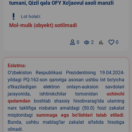
tumani, Qizil qala OFY Xo'jaovul axoli manzli
priority_high
Lot holati:
Mol-mulk (obyekt) sotilmadi
0
remove_red_eye
2
0
Eslatma:
O‘zbekiston Respublikasi Prezidentining 19.04.2024-
yildagi PQ-162-son qaroriga asosan ushbu lot bo‘yicha
o‘tkaziladigan elektron onlayn-auksion savdolari
jarayonida, ishtirokchilar tomonidan
uchinchi
qadamdan
boshlab shaxsiy hisobvarag‘ida ularning
narx taklifiga nisbatan amaldagi (50.0) foizi zakalat
miqdoridagi
summaga ega bo‘lishlari talab etiladi
.
Bunda, ushbu mablag‘lar zakalat sifatida hisobga
olinadi.