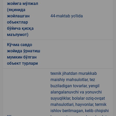
жойига мўлжал
(яқинида
жойлашган
44-maktab yo'lida
объектлар
бўйича қисқа
маълумот)
Кўчма савдо
жойида ўрнатиш
мумкин бўлган
объект турлари
texnik jihatdan murakkab
maishiy mahsulotlar, tez
buziladigan tovarlar, yengil
alangalanuvchi va yonuvchi
suyuqliklar, bolalar oziq-ovqat
mahsulotlari, hayvonlar, termik
ishlov berilmagan, kelib chiqishi