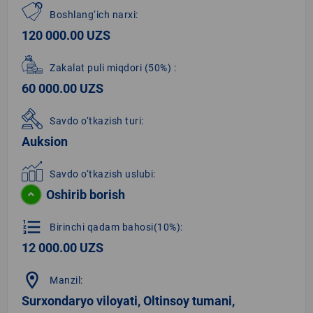
Boshlang‘ich narxi:
120 000.00 UZS
Zakalat puli miqdori
(50%)
:
60 000.00 UZS
Savdo o‘tkazish turi:
Auksion
Savdo o‘tkazish uslubi:
Oshirib borish
format_list_numbered
Birinchi qadam bahosi(10%):
12 000.00 UZS
location_on
Manzil:
Surxondaryo viloyati, Oltinsoy tumani,