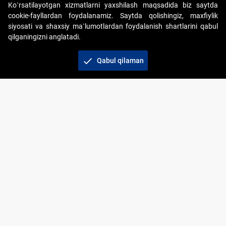
Ko`rsatilayotgan xizmatlarni yaxshilash maqsadida biz saytda
cookie-fayllardan foydalanamiz. Saytda qolishingiz, maxfiylik
siyosati va shaxsiy ma`lumotlardan foydalanish shartlarini qabul
qilganingizni anglatadi.
Copyright © 2017-2026. "Elektron onlayn-auksionlarni
tashkil etish" AJ. Barcha huquqlar himoyalangan
check
Qabul qilaman
To‘lov usullari
Bog‘lanish