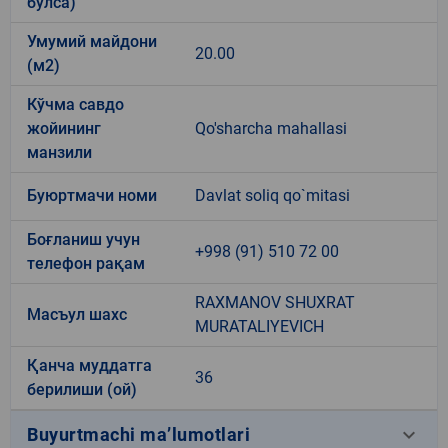
бўлса)
Умумий майдони
20.00
(м2)
Кўчма савдо
жойининг
Qo'sharcha mahallasi
манзили
Буюртмачи номи
Davlat soliq qo`mitasi
Боғланиш учун
+998 (91) 510 72 00
телефон рақам
RAXMANOV SHUXRAT
Масъул шахс
MURATALIYEVICH
Қанча муддатга
36
берилиши (ой)
keyboard_arrow_down
Buyurtmachi ma’lumotlari