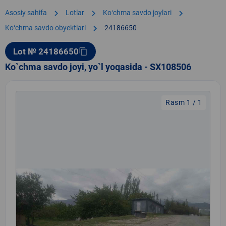
chevron_right
chevron_right
chevron_right
Asosiy sahifa
Lotlar
Koʻchma savdo joylari
chevron_right
Koʻchma savdo obyektlari
24186650
Lot № 24186650
content_copy
Ko`chma savdo joyi, yo`l yoqasida - SX108506
Rasm 1 / 1