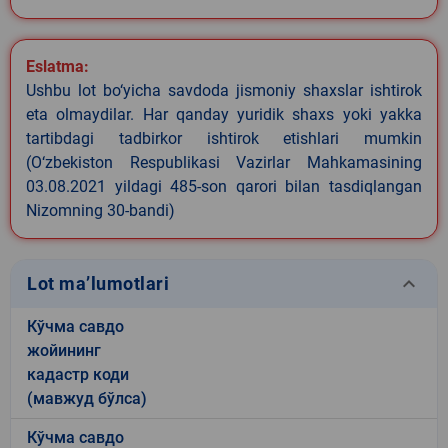
Eslatma:
Ushbu lot bo‘yicha savdoda jismoniy shaxslar ishtirok
eta olmaydilar. Har qanday yuridik shaxs yoki yakka
tartibdagi tadbirkor ishtirok etishlari mumkin
(O‘zbekiston Respublikasi Vazirlar Mahkamasining
03.08.2021 yildagi 485-son qarori bilan tasdiqlangan
Nizomning 30-bandi)
keyboard_arrow_down
Lot ma’lumotlari
Кўчма савдо
жойининг
кадастр коди
(мавжуд бўлса)
Кўчма савдо