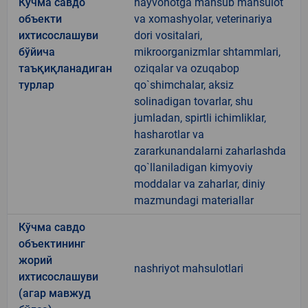
Кўчма савдо
hayvonotga mansub mahsulot
объекти
va xomashyolar, veterinariya
ихтисослашуви
dori vositalari,
бўйича
mikroorganizmlar shtammlari,
таъқиқланадиган
oziqalar va ozuqabop
турлар
qo`shimchalar, aksiz
solinadigan tovarlar, shu
jumladan, spirtli ichimliklar,
hasharotlar va
zararkunandalarni zaharlashda
qo`llaniladigan kimyoviy
moddalar va zaharlar, diniy
mazmundagi materiallar
Кўчма савдо
объектининг
жорий
nashriyot mahsulotlari
ихтисослашуви
(агар мавжуд