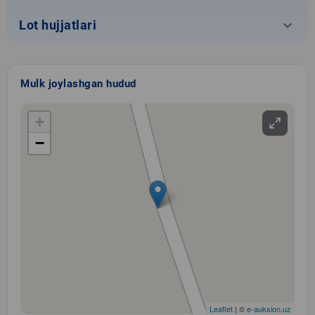
keyboard_arrow_down
Lot hujjatlari
Mulk joylashgan hudud
+
−
Leaflet
| ©
e-auksion.uz