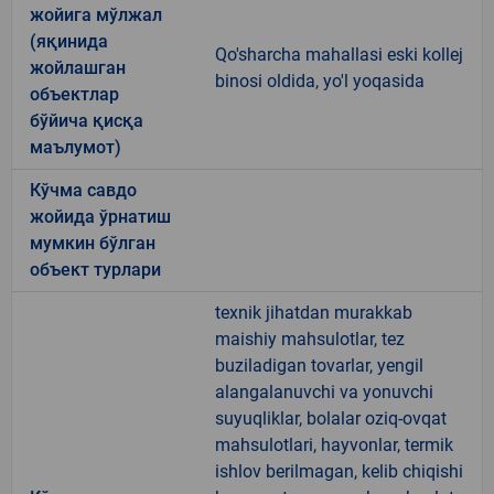
жойига мўлжал
(яқинида
Qo'sharcha mahallasi eski kollej
жойлашган
binosi oldida, yo'l yoqasida
объектлар
бўйича қисқа
маълумот)
Кўчма савдо
жойида ўрнатиш
мумкин бўлган
объект турлари
texnik jihatdan murakkab
maishiy mahsulotlar, tez
buziladigan tovarlar, yengil
alangalanuvchi va yonuvchi
suyuqliklar, bolalar oziq-ovqat
mahsulotlari, hayvonlar, termik
ishlov berilmagan, kelib chiqishi