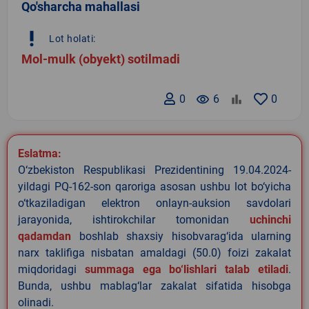
Qo'sharcha mahallasi
priority_high
Lot holati:
Mol-mulk (obyekt) sotilmadi
0
remove_red_eye
6
0
Eslatma:
O‘zbekiston Respublikasi Prezidentining 19.04.2024-
yildagi PQ-162-son qaroriga asosan ushbu lot bo‘yicha
o‘tkaziladigan elektron onlayn-auksion savdolari
jarayonida, ishtirokchilar tomonidan
uchinchi
qadamdan
boshlab shaxsiy hisobvarag‘ida ularning
narx taklifiga nisbatan amaldagi (50.0) foizi zakalat
miqdoridagi
summaga ega bo‘lishlari talab etiladi
.
Bunda, ushbu mablag‘lar zakalat sifatida hisobga
olinadi.