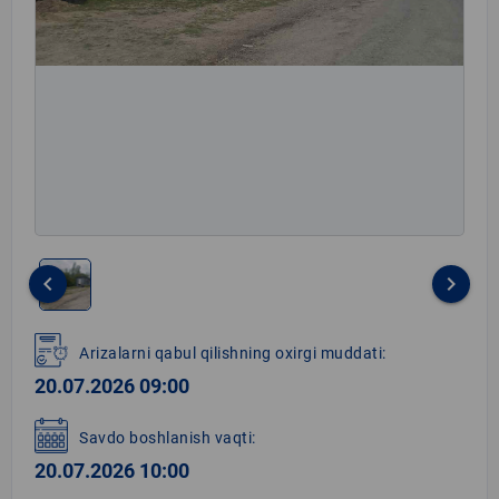
keyboard_arrow_left
keyboard_arrow_right
Item
1
Arizalarni qabul qilishning oxirgi muddati:
of
20.07.2026 09:00
1
Savdo boshlanish vaqti:
20.07.2026 10:00