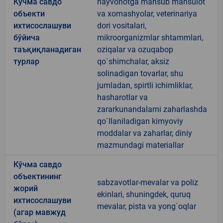
Кўчма савдо
hayvonotga mansub mahsulot
объекти
va xomashyolar, veterinariya
ихтисослашуви
dori vositalari,
бўйича
mikroorganizmlar shtammlari,
таъқиқланадиган
oziqalar va ozuqabop
турлар
qo`shimchalar, aksiz
solinadigan tovarlar, shu
jumladan, spirtli ichimliklar,
hasharotlar va
zararkunandalarni zaharlashda
qo`llaniladigan kimyoviy
moddalar va zaharlar, diniy
mazmundagi materiallar
Кўчма савдо
объектининг
sabzavotlar-mevalar va poliz
жорий
ekinlari, shuningdek, quruq
ихтисослашуви
mevalar, pista va yong`oqlar
(агар мавжуд