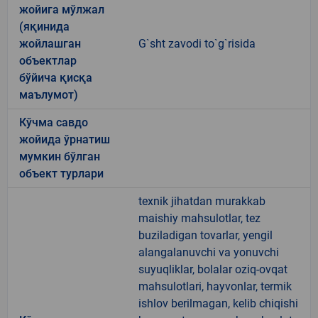
жойига мўлжал
(яқинида
жойлашган
G`sht zavodi to`g`risida
объектлар
бўйича қисқа
маълумот)
Кўчма савдо
жойида ўрнатиш
мумкин бўлган
объект турлари
texnik jihatdan murakkab
maishiy mahsulotlar, tez
buziladigan tovarlar, yengil
alangalanuvchi va yonuvchi
suyuqliklar, bolalar oziq-ovqat
mahsulotlari, hayvonlar, termik
ishlov berilmagan, kelib chiqishi