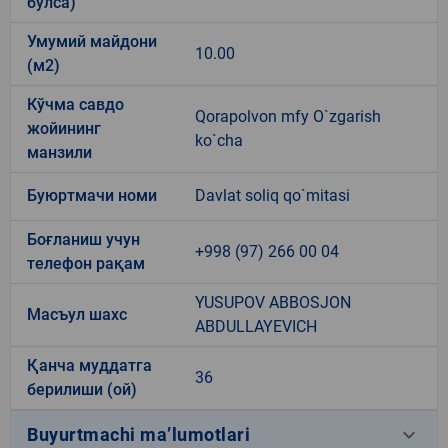
бўлса)
Умумий майдони
10.00
(м2)
Кўчма савдо
Qorapolvon mfy O`zgarish
жойининг
ko`cha
манзили
Буюртмачи номи
Davlat soliq qo`mitasi
Боғланиш учун
+998 (97) 266 00 04
телефон рақам
YUSUPOV ABBOSJON
Масъул шахс
ABDULLAYEVICH
Қанча муддатга
36
берилиши (ой)
keyboard_arrow_down
Buyurtmachi ma’lumotlari