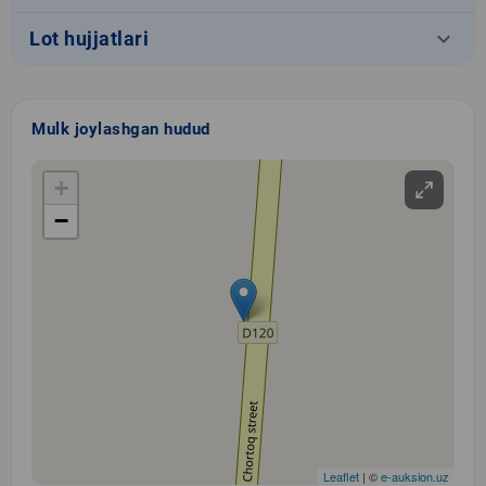
keyboard_arrow_down
Lot hujjatlari
Mulk joylashgan hudud
+
−
Leaflet
| ©
e-auksion.uz