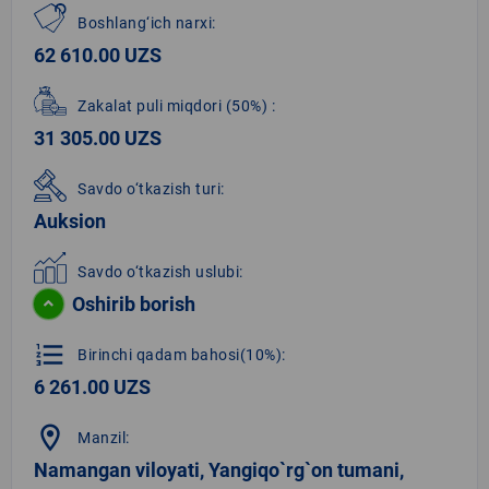
Boshlang‘ich narxi:
62 610.00 UZS
Zakalat puli miqdori
(50%)
:
31 305.00 UZS
Savdo o‘tkazish turi:
Auksion
Savdo o‘tkazish uslubi:
Oshirib borish
format_list_numbered
Birinchi qadam bahosi(10%):
6 261.00 UZS
location_on
Manzil:
Namangan viloyati, Yangiqo`rg`on tumani,