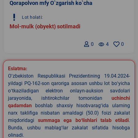
Qorapolvon mfy O`zgarish ko`cha
priority_high
Lot holati:
Mol-mulk (obyekt) sotilmadi
0
remove_red_eye
4
0
Eslatma:
Oʻzbekiston Respublikasi Prezidentining 19.04.2024-
yildagi PQ-162-son qaroriga asosan ushbu lot boʻyicha
oʻtkaziladigan elektron onlayn-auksion savdolari
jarayonida, ishtirokchilar tomonidan
uchinchi
qadamdan
boshlab shaxsiy hisobvaragʻida ularning
narx taklifiga nisbatan amaldagi (50.0) foizi zakalat
miqdoridagi
summaga ega boʻlishlari talab etiladi
.
Bunda, ushbu mablagʻlar zakalat sifatida hisobga
olinadi.