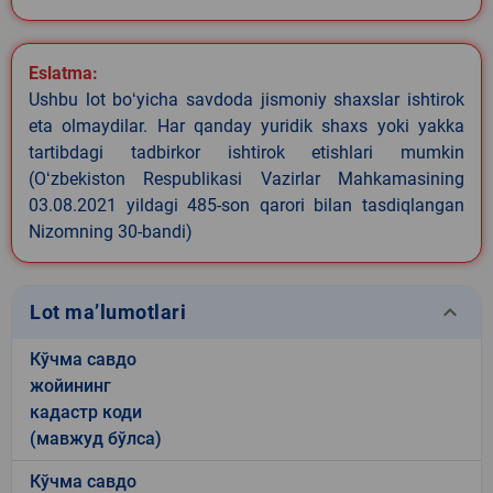
Eslatma:
Ushbu lot boʻyicha savdoda jismoniy shaxslar ishtirok
eta olmaydilar. Har qanday yuridik shaxs yoki yakka
tartibdagi tadbirkor ishtirok etishlari mumkin
(Oʻzbekiston Respublikasi Vazirlar Mahkamasining
03.08.2021 yildagi 485-son qarori bilan tasdiqlangan
Nizomning 30-bandi)
keyboard_arrow_down
Lot ma’lumotlari
Кўчма савдо
жойининг
кадастр коди
(мавжуд бўлса)
Кўчма савдо