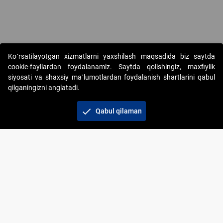
Copyright © 2017-2026. "Elektron onlayn-auksionlarni tashkil etish"
Ko`rsatilayotgan xizmatlarni yaxshilash maqsadida biz saytda
AJ. Barcha huquqlar himoyalangan
cookie-fayllardan foydalanamiz. Saytda qolishingiz, maxfiylik
siyosati va shaxsiy ma`lumotlardan foydalanish shartlarini qabul
qilganingizni anglatadi.
check
Qabul qilaman
+998 71 202-21-11
Veb-saytdagi axborot materiallaridan boshqa
shaxslar foydalanganda jamiyatning korporativ veb-
saytiga majburiy havolalar ko‘rsatilishi kerak