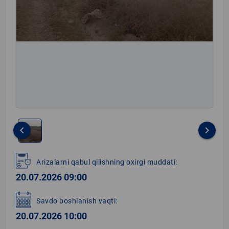
keyboard_arrow_left
keyboard_arrow_right
Item
1
Arizalarni qabul qilishning oxirgi muddati:
of
20.07.2026 09:00
1
Savdo boshlanish vaqti:
20.07.2026 10:00