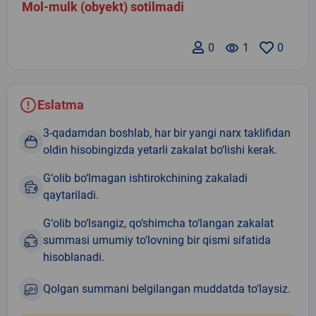
Mol-mulk (obyekt) sotilmadi
0
remove_red_eye
1
0
Eslatma
3-qadamdan boshlab, har bir yangi narx taklifidan
oldin hisobingizda yetarli zakalat bo‘lishi kerak.
G‘olib bo‘lmagan ishtirokchining zakaladi
qaytariladi.
G‘olib bo‘lsangiz, qo‘shimcha to‘langan zakalat
summasi umumiy to‘lovning bir qismi sifatida
hisoblanadi.
Qolgan summani belgilangan muddatda to‘laysiz.