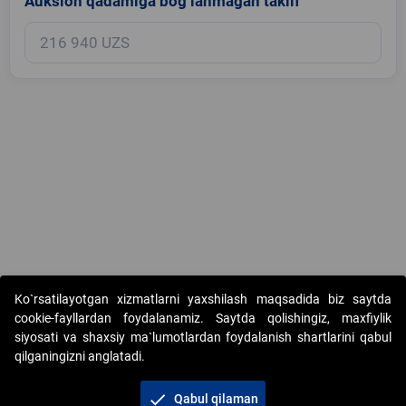
Auksion qadamiga bog‘lanmagan taklif
Copyright © 2017-2026. "Elektron onlayn-auksionlarni tashkil etish"
Ko`rsatilayotgan xizmatlarni yaxshilash maqsadida biz saytda
AJ. Barcha huquqlar himoyalangan
cookie-fayllardan foydalanamiz. Saytda qolishingiz, maxfiylik
siyosati va shaxsiy ma`lumotlardan foydalanish shartlarini qabul
qilganingizni anglatadi.
check
Qabul qilaman