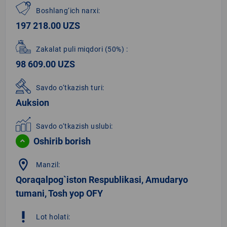
Boshlang‘ich narxi:
197 218.00 UZS
Zakalat puli miqdori
(50%)
:
98 609.00 UZS
Savdo o‘tkazish turi:
Auksion
Savdo o‘tkazish uslubi:
Oshirib borish
location_on
Manzil:
Qoraqalpog`iston Respublikasi, Amudaryo
tumani, Tosh yop OFY
priority_high
Lot holati: