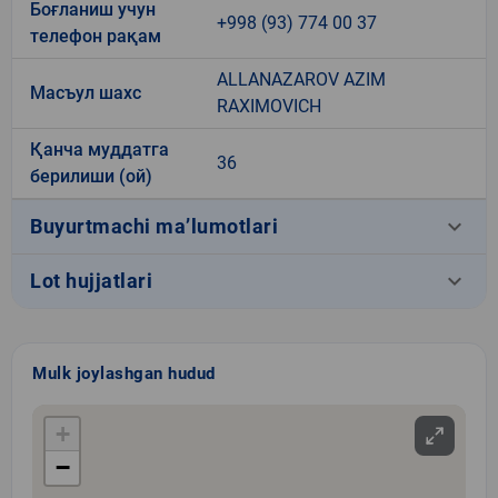
Боғланиш учун
+998 (93) 774 00 37
телефон рақам
ALLANAZAROV AZIM
Масъул шахс
RAXIMOVICH
Қанча муддатга
36
берилиши (ой)
keyboard_arrow_down
Buyurtmachi ma’lumotlari
keyboard_arrow_down
Lot hujjatlari
Mulk joylashgan hudud
+
−