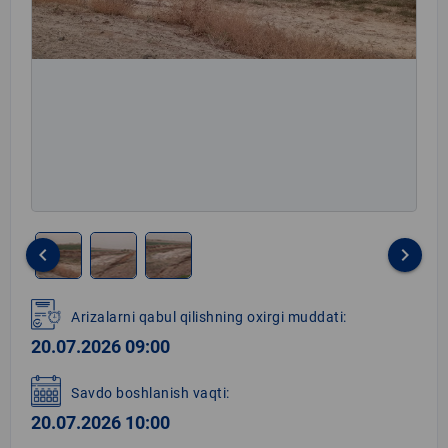
keyboard_arrow_left
keyboard_arrow_right
Item
1
Arizalarni qabul qilishning oxirgi muddati:
of
20.07.2026 09:00
3
Savdo boshlanish vaqti:
20.07.2026 10:00