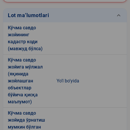
keyboard_arrow_down
Lot ma’lumotlari
Кўчма савдо
жойининг
кадастр коди
(мавжуд бўлса)
Кўчма савдо
жойига мўлжал
(яқинида
жойлашган
Yo'l bo'yida
объектлар
бўйича қисқа
маълумот)
Кўчма савдо
жойида ўрнатиш
мумкин бўлган