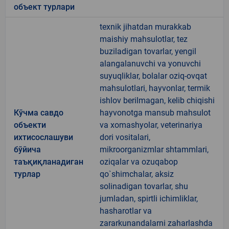
объект турлари
texnik jihatdan murakkab
maishiy mahsulotlar, tez
buziladigan tovarlar, yengil
alangalanuvchi va yonuvchi
suyuqliklar, bolalar oziq-ovqat
mahsulotlari, hayvonlar, termik
ishlov berilmagan, kelib chiqishi
Кўчма савдо
hayvonotga mansub mahsulot
объекти
va xomashyolar, veterinariya
ихтисослашуви
dori vositalari,
бўйича
mikroorganizmlar shtammlari,
таъқиқланадиган
oziqalar va ozuqabop
турлар
qo`shimchalar, aksiz
solinadigan tovarlar, shu
jumladan, spirtli ichimliklar,
hasharotlar va
zararkunandalarni zaharlashda