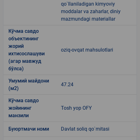
qo`llaniladigan kimyoviy
moddalar va zaharlar, diniy
mazmundagi materiallar
Кўчма савдо
объектининг
жорий
oziq-ovqat mahsulotlari
ихтисослашуви
(агар мавжуд
бўлса)
Умумий майдони
47.24
(м2)
Кўчма савдо
жойининг
Tosh yop OFY
манзили
Буюртмачи номи
Davlat soliq qo`mitasi