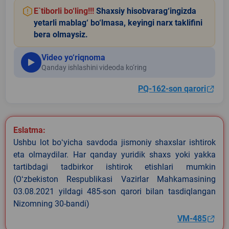
E`tiborli bo‘ling!!!
Shaxsiy hisobvarag‘ingizda
yetarli mablag‘ bo‘lmasa, keyingi narx taklifini
bera olmaysiz.
Video yo‘riqnoma
Qanday ishlashini videoda ko‘ring
PQ-162-son qarori
Eslatma:
Ushbu lot boʻyicha savdoda jismoniy shaxslar ishtirok
eta olmaydilar. Har qanday yuridik shaxs yoki yakka
tartibdagi tadbirkor ishtirok etishlari mumkin
(Oʻzbekiston Respublikasi Vazirlar Mahkamasining
03.08.2021 yildagi 485-son qarori bilan tasdiqlangan
Nizomning 30-bandi)
VM-485