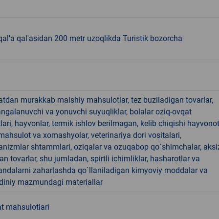
l'a qal'asidan 200 metr uzoqlikda Turistik bozorcha
hatdan murakkab maishiy mahsulotlar, tez buziladigan tovarlar,
angalanuvchi va yonuvchi suyuqliklar, bolalar oziq-ovqat
ari, hayvonlar, termik ishlov berilmagan, kelib chiqishi hayvono
hsulot va xomashyolar, veterinariya dori vositalari,
anizmlar shtammlari, oziqalar va ozuqabop qo`shimchalar, aksi
an tovarlar, shu jumladan, spirtli ichimliklar, hasharotlar va
andalarni zaharlashda qo`llaniladigan kimyoviy moddalar va
 diniy mazmundagi materiallar
t mahsulotlari