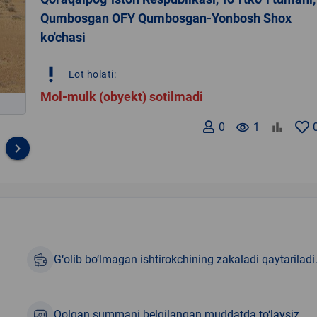
Qumbosgan OFY Qumbosgan-Yonbosh Shox
ko'chasi
priority_high
Lot holati:
Mol-mulk (obyekt) sotilmadi
0
remove_red_eye
1
keyboard_arrow_right
G‘olib bo‘lmagan ishtirokchining zakaladi qaytariladi
Qolgan summani belgilangan muddatda to‘laysiz.