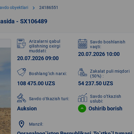
chevron_right
avdo obyektlari
24186551
qasida - SX106489
Arizalarni qabul
Savdo boshlanish
qilishning oxirgi
vaqti:
muddati:
20.07.2026 10:00
20.07.2026 09:00
Zakalat puli miqdori
Boshlang‘ich narxi:
(50%)
:
108 475.00 UZS
54 237.50 UZS
Savdo o‘tkazish
Savdo o‘tkazish turi:
uslubi:
Auksion
Oshirib borish
location_on
Manzil:
Qoraqalpog`iston Respublikasi, To`rtko`l tumani,