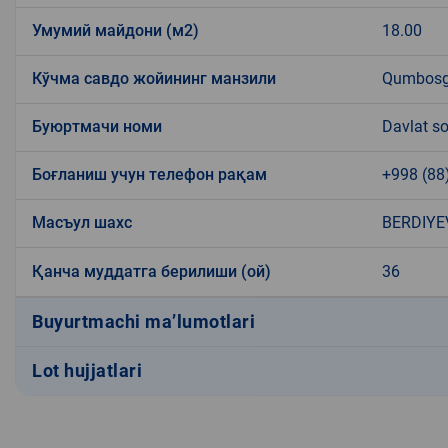
Умумий майдони (м2)
18.00
Кўчма савдо жойининг манзили
Qumbosg
Буюртмачи номи
Davlat so
Боғланиш учун телефон рақам
+998 (88
Масъул шахс
BERDIYE
Қанча муддатга берилиши (ой)
36
Buyurtmachi ma’lumotlari
Lot hujjatlari