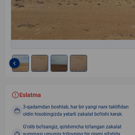
keyboard_arrow_left
Item
1
of
4
Eslatma
3-qadamdan boshlab, har bir yangi narx taklifidan
oldin hisobingizda yetarli zakalat bo‘lishi kerak.
G‘olib bo‘lsangiz, qo‘shimcha to‘langan zakalat
summasi umumiy to‘lovning bir qismi sifatida