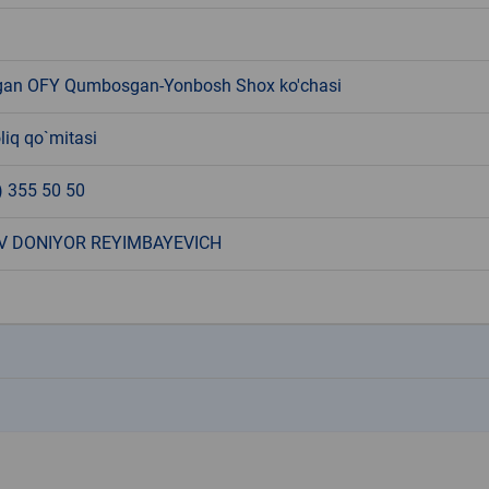
an OFY Qumbosgan-Yonbosh Shox ko'chasi
liq qo`mitasi
) 355 50 50
V DONIYOR REYIMBAYEVICH
k
k