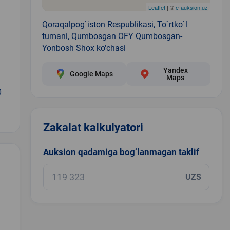
Leaflet
| ©
e-auksion.uz
Qoraqalpog`iston Respublikasi, To`rtko`l
tumani, Qumbosgan OFY Qumbosgan-
Yonbosh Shox ko'chasi
Yandex
Google Maps
Maps
0
Zakalat kalkulyatori
Auksion qadamiga bog‘lanmagan taklif
UZS
.