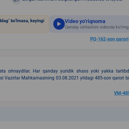
Video yo‘riqnoma
blag‘ bo‘lmasa, keyingi
Qanday ishlashini videoda ko‘ring
PQ-162-son qarori
eta olmaydilar. Har qanday yuridik shaxs yoki yakka tartibd
asi Vazirlar Mahkamasining 03.08.2021 yildagi 485-son qarori b
VM-48
k