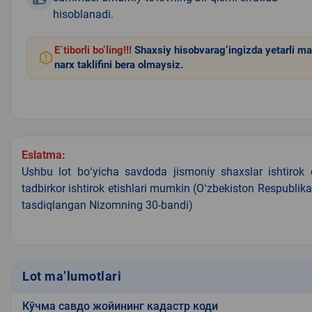
hisoblanadi.
E`tiborli bo‘ling!!!
Shaxsiy hisobvarag‘ingizda yetarli ma
narx taklifini bera olmaysiz.
Eslatma:
Ushbu lot boʻyicha savdoda jismoniy shaxslar ishtirok 
tadbirkor ishtirok etishlari mumkin (Oʻzbekiston Respublik
tasdiqlangan Nizomning 30-bandi)
Lot ma’lumotlari
Кўчма савдо жойининг кадастр коди