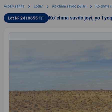
chevron_right
chevron_right
chevron_right
Asosiy sahifa
Lotlar
Koʻchma savdo joylari
Koʻchma s
Ko`chma savdo joyi, yo`l yo
Lot № 24186551
content_copy