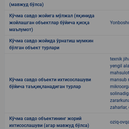
(мавжуд бўлса)
Кўчма савдо жойига мўлжал (яқинида
жойлашган объектлар бўйича қисқа
Yonboshqa
маълумот)
Кўчма савдо жойида ўрнатиш мумкин
бўлган объект турлари
texnik ji
yengil al
mahsulotl
Кўчма савдо объекти ихтисослашуви
mansub ma
бўйича таъқиқланадиган турлар
mikroorg
solinadig
zararkun
zaharlar,
Кўчма савдо объектининг жорий
oziq-ovqa
ихтисослашуви (агар мавжуд бўлса)