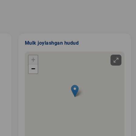
Mulk joylashgan hudud
+
−