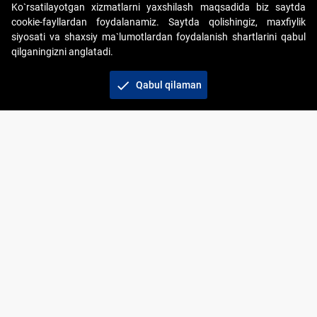
Ko`rsatilayotgan xizmatlarni yaxshilash maqsadida biz saytda
cookie-fayllardan foydalanamiz. Saytda qolishingiz, maxfiylik
siyosati va shaxsiy ma`lumotlardan foydalanish shartlarini qabul
qilganingizni anglatadi.
Copyright © 2017-2026. "Elektron onlayn-auksionlarni
tashkil etish" AJ. Barcha huquqlar himoyalangan
check
Qabul qilaman
To‘lov usullari
Bog‘lanish