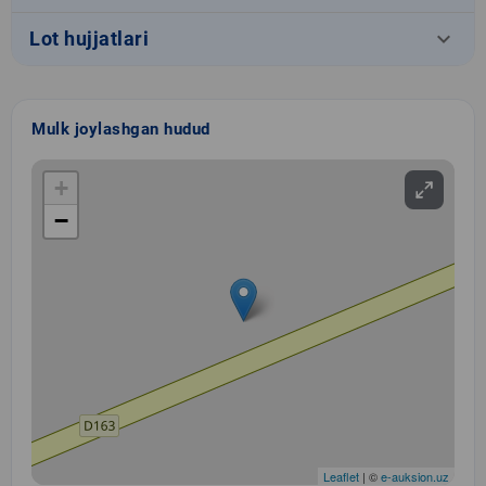
keyboard_arrow_down
Lot hujjatlari
Mulk joylashgan hudud
+
−
Leaflet
| ©
e-auksion.uz