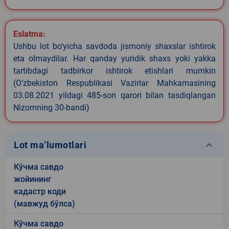
Eslatma:
Ushbu lot bo‘yicha savdoda jismoniy shaxslar ishtirok
eta olmaydilar. Har qanday yuridik shaxs yoki yakka
tartibdagi tadbirkor ishtirok etishlari mumkin
(O‘zbekiston Respublikasi Vazirlar Mahkamasining
03.08.2021 yildagi 485-son qarori bilan tasdiqlangan
Nizomning 30-bandi)
keyboard_arrow_down
Lot ma’lumotlari
Кўчма савдо
жойининг
кадастр коди
(мавжуд бўлса)
Кўчма савдо