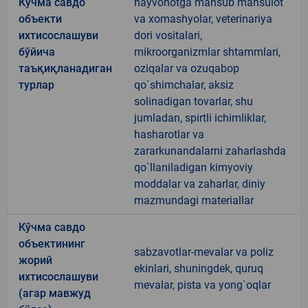
Кўчма савдо
hayvonotga mansub mahsulot
объекти
va xomashyolar, veterinariya
ихтисослашуви
dori vositalari,
бўйича
mikroorganizmlar shtammlari,
таъқиқланадиган
oziqalar va ozuqabop
турлар
qo`shimchalar, aksiz
solinadigan tovarlar, shu
jumladan, spirtli ichimliklar,
hasharotlar va
zararkunandalarni zaharlashda
qo`llaniladigan kimyoviy
moddalar va zaharlar, diniy
mazmundagi materiallar
Кўчма савдо
объектининг
sabzavotlar-mevalar va poliz
жорий
ekinlari, shuningdek, quruq
ихтисослашуви
mevalar, pista va yong`oqlar
(агар мавжуд