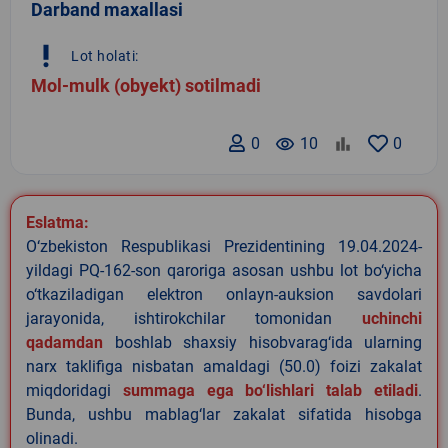
Darband maxallasi
priority_high
Lot holati:
Mol-mulk (obyekt) sotilmadi
0
remove_red_eye
10
0
Eslatma:
O‘zbekiston Respublikasi Prezidentining 19.04.2024-
yildagi PQ-162-son qaroriga asosan ushbu lot bo‘yicha
o‘tkaziladigan elektron onlayn-auksion savdolari
jarayonida, ishtirokchilar tomonidan
uchinchi
qadamdan
boshlab shaxsiy hisobvarag‘ida ularning
narx taklifiga nisbatan amaldagi (50.0) foizi zakalat
miqdoridagi
summaga ega bo‘lishlari talab etiladi
.
Bunda, ushbu mablag‘lar zakalat sifatida hisobga
olinadi.