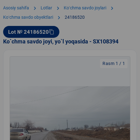
chevron_right
chevron_right
chevron_right
Asosiy sahifa
Lotlar
Koʻchma savdo joylari
chevron_right
Koʻchma savdo obyektlari
24186520
Lot № 24186520
content_copy
Ko`chma savdo joyi, yo`l yoqasida - SX108394
Rasm 1 / 1