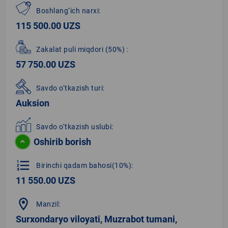
Boshlang‘ich narxi:
115 500.00 UZS
Zakalat puli miqdori
(50%)
:
57 750.00 UZS
Savdo o‘tkazish turi:
Auksion
Savdo o‘tkazish uslubi:
Oshirib borish
format_list_numbered
Birinchi qadam bahosi(10%):
11 550.00 UZS
location_on
Manzil:
Surxondaryo viloyati, Muzrabot tumani,