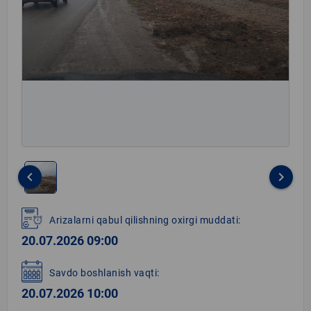
keyboard_arrow_left
keyboard_arrow_right
Item
1
Arizalarni qabul qilishning oxirgi muddati:
of
20.07.2026 09:00
1
Savdo boshlanish vaqti:
20.07.2026 10:00