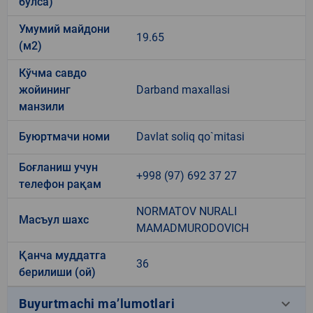
бўлса)
Умумий майдони
19.65
(м2)
Кўчма савдо
жойининг
Darband maxallasi
манзили
Буюртмачи номи
Davlat soliq qo`mitasi
Боғланиш учун
+998 (97) 692 37 27
телефон рақам
NORMATOV NURALI
Масъул шахс
MAMADMURODOVICH
Қанча муддатга
36
берилиши (ой)
keyboard_arrow_down
Buyurtmachi ma’lumotlari