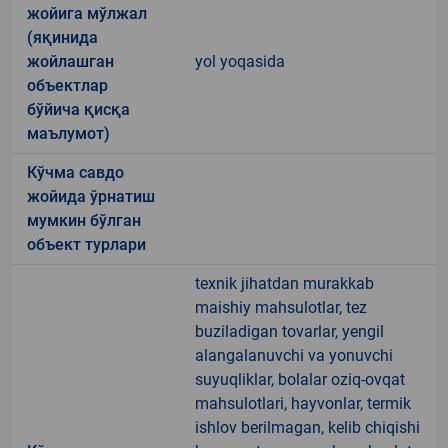
жойига мўлжал
(яқинида
жойлашган
yol yoqasida
объектлар
бўйича қисқа
маълумот)
Кўчма савдо
жойида ўрнатиш
мумкин бўлган
объект турлари
texnik jihatdan murakkab
maishiy mahsulotlar, tez
buziladigan tovarlar, yengil
alangalanuvchi va yonuvchi
suyuqliklar, bolalar oziq-ovqat
mahsulotlari, hayvonlar, termik
ishlov berilmagan, kelib chiqishi