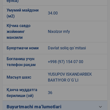
бўлса)
Умумий майдони
34.00
(м2)
Кўчма савдо
жойининг
Nixolzor mfy
манзили
Буюртмачи номи
Davlat soliq qo`mitasi
Боғланиш учун
+998 (97) 154 07 00
телефон рақам
YUSUPOV ISKANDARBEK
Масъул шахс
BAXTIYOR O`G`LI
Қанча муддатга
36
берилиши (ой)
keyboard_arrow_down
Buyurtmachi ma’lumotlari