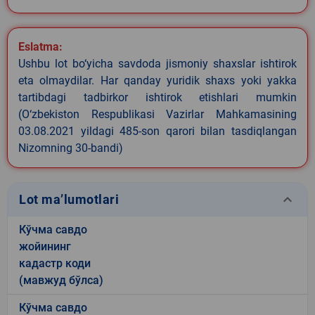
Eslatma:
Ushbu lot bo‘yicha savdoda jismoniy shaxslar ishtirok
eta olmaydilar. Har qanday yuridik shaxs yoki yakka
tartibdagi tadbirkor ishtirok etishlari mumkin
(O‘zbekiston Respublikasi Vazirlar Mahkamasining
03.08.2021 yildagi 485-son qarori bilan tasdiqlangan
Nizomning 30-bandi)
keyboard_arrow_down
Lot ma’lumotlari
Кўчма савдо
жойининг
кадастр коди
(мавжуд бўлса)
Кўчма савдо