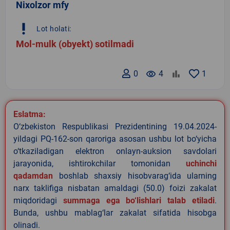
Nixolzor mfy
priority_high
Lot holati:
Mol-mulk (obyekt) sotilmadi
0
remove_red_eye
4
1
Eslatma:
O‘zbekiston Respublikasi Prezidentining 19.04.2024-
yildagi PQ-162-son qaroriga asosan ushbu lot bo‘yicha
o‘tkaziladigan elektron onlayn-auksion savdolari
jarayonida, ishtirokchilar tomonidan
uchinchi
qadamdan
boshlab shaxsiy hisobvarag‘ida ularning
narx taklifiga nisbatan amaldagi (50.0) foizi zakalat
miqdoridagi
summaga ega bo‘lishlari talab etiladi
.
Bunda, ushbu mablag‘lar zakalat sifatida hisobga
olinadi.