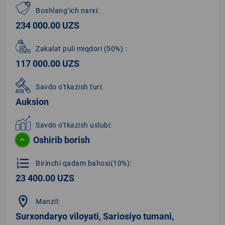
Boshlang‘ich narxi:
234 000.00 UZS
Zakalat puli miqdori
(50%)
:
117 000.00 UZS
Savdo o‘tkazish turi:
Auksion
Savdo o‘tkazish uslubi:
Oshirib borish
format_list_numbered
Birinchi qadam bahosi(10%):
23 400.00 UZS
location_on
Manzil:
Surxondaryo viloyati, Sariosiyo tumani,