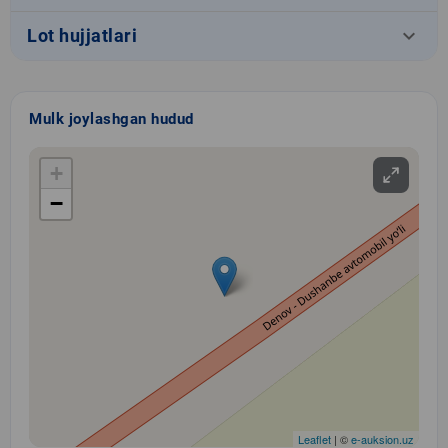
keyboard_arrow_down
Lot hujjatlari
Mulk joylashgan hudud
+
−
Leaflet
| ©
e-auksion.uz