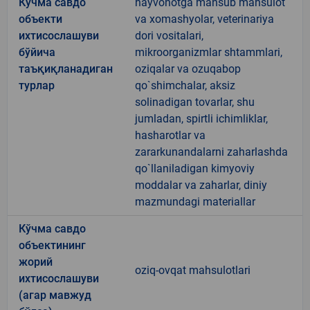
Кўчма савдо
hayvonotga mansub mahsulot
объекти
va xomashyolar, veterinariya
ихтисослашуви
dori vositalari,
бўйича
mikroorganizmlar shtammlari,
таъқиқланадиган
oziqalar va ozuqabop
турлар
qo`shimchalar, aksiz
solinadigan tovarlar, shu
jumladan, spirtli ichimliklar,
hasharotlar va
zararkunandalarni zaharlashda
qo`llaniladigan kimyoviy
moddalar va zaharlar, diniy
mazmundagi materiallar
Кўчма савдо
объектининг
жорий
oziq-ovqat mahsulotlari
ихтисослашуви
(агар мавжуд