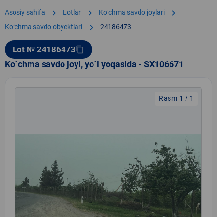
chevron_right
chevron_right
chevron_right
Asosiy sahifa
Lotlar
Koʻchma savdo joylari
chevron_right
Koʻchma savdo obyektlari
24186473
Lot № 24186473
content_copy
Ko`chma savdo joyi, yo`l yoqasida - SX106671
Rasm 1 / 1