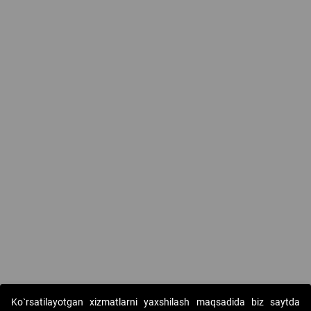
Ko`rsatilayotgan xizmatlarni yaxshilash maqsadida biz saytda