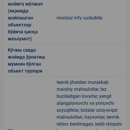
жойига мўлжал
(яқинида
жойлашган
nixolzor mfy xududida
объектлар
бўйича қисқа
маълумот)
Кўчма савдо
жойида ўрнатиш
мумкин бўлган
объект турлари
texnik jihatdan murakkab
maishiy mahsulotlar, tez
buziladigan tovarlar, yengil
alangalanuvchi va yonuvchi
suyuqliklar, bolalar oziq-ovqat
mahsulotlari, hayvonlar, termik
ishlov berilmagan, kelib chiqishi