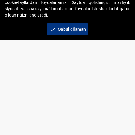
cookie-fayllardan foydalanamiz. Saytda qolishingiz, maxfiylik
siyosati va shaxsiy ma`lumotlardan foydalanish shartlarini qabul
qilganingizni anglatadi.
Copyright © 2017-2026. "Elektron onlayn-auksionlarni
tashkil etish" AJ. Barcha huquqlar himoyalangan
check
Qabul qilaman
To‘lov usullari
Bog‘lanish
+998 71 202-21-11