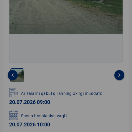
keyboard_arrow_left
keyboard_arrow_right
Item
1
Arizalarni qabul qilishning oxirgi muddati:
of
20.07.2026 09:00
1
Savdo boshlanish vaqti:
20.07.2026 10:00