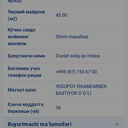
бўлса)
Умумий майдони
45.00
(м2)
Кўчма савдо
жойининг
Shirin maxallasi
манзили
Буюртмачи номи
Davlat soliq qo`mitasi
Боғланиш учун
+998 (97) 154 07 00
телефон рақам
YUSUPOV ISKANDARBEK
Масъул шахс
BAXTIYOR O`G`LI
Қанча муддатга
36
берилиши (ой)
keyboard_arrow_down
Buyurtmachi ma’lumotlari