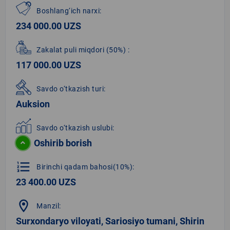
Boshlang‘ich narxi:
234 000.00 UZS
Zakalat puli miqdori
(50%)
:
117 000.00 UZS
Savdo o‘tkazish turi:
Auksion
Savdo o‘tkazish uslubi:
Oshirib borish
format_list_numbered
Birinchi qadam bahosi(10%):
23 400.00 UZS
location_on
Manzil:
Surxondaryo viloyati, Sariosiyo tumani, Shirin