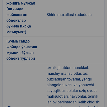
жойига мўлжал
(яқинида
жойлашган
Shirin maxallasi xudududa
объектлар
бўйича қисқа
маълумот)
Кўчма савдо
жойида ўрнатиш
мумкин бўлган
объект турлари
texnik jihatdan murakkab
maishiy mahsulotlar, tez
buziladigan tovarlar, yengil
alangalanuvchi va yonuvchi
suyuqliklar, bolalar oziq-ovqat
mahsulotlari, hayvonlar, termik
ishlov berilmagan, kelib chiqishi