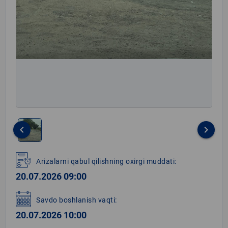
keyboard_arrow_left
keyboard_arrow_right
Item
1
Arizalarni qabul qilishning oxirgi muddati:
of
20.07.2026 09:00
1
Savdo boshlanish vaqti:
20.07.2026 10:00