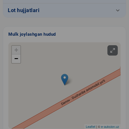
keyboard_arrow_down
Lot hujjatlari
Mulk joylashgan hudud
+
−
Leaflet
| ©
e-auksion.uz