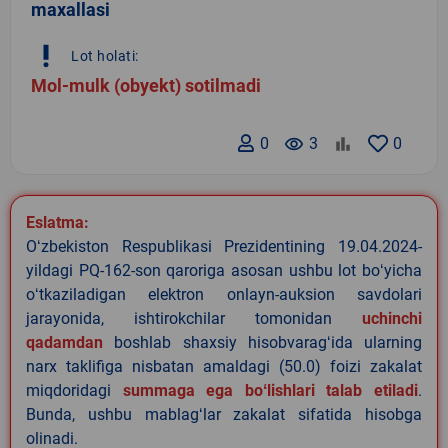
maxallasi
priority_high
Lot holati:
Mol-mulk (obyekt) sotilmadi
0
remove_red_eye
3
0
Eslatma:
Oʻzbekiston Respublikasi Prezidentining 19.04.2024-
yildagi PQ-162-son qaroriga asosan ushbu lot boʻyicha
oʻtkaziladigan elektron onlayn-auksion savdolari
jarayonida, ishtirokchilar tomonidan
uchinchi
qadamdan
boshlab shaxsiy hisobvaragʻida ularning
narx taklifiga nisbatan amaldagi (50.0) foizi zakalat
miqdoridagi
summaga ega boʻlishlari talab etiladi
.
Bunda, ushbu mablagʻlar zakalat sifatida hisobga
olinadi.