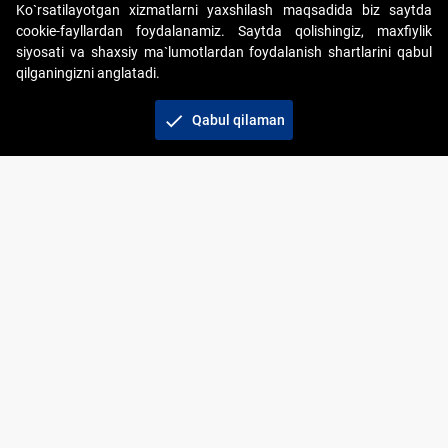
Ko`rsatilayotgan xizmatlarni yaxshilash maqsadida biz saytda
cookie-fayllardan foydalanamiz. Saytda qolishingiz, maxfiylik
siyosati va shaxsiy ma`lumotlardan foydalanish shartlarini qabul
qilganingizni anglatadi.
Copyright © 2017-2026. "Elektron onlayn-auksionlarni
tashkil etish" AJ. Barcha huquqlar himoyalangan
check
Qabul qilaman
To‘lov usullari
Bog‘lanish