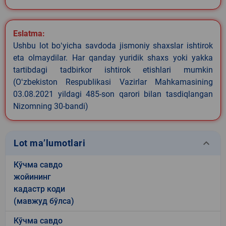
Eslatma:
Ushbu lot boʻyicha savdoda jismoniy shaxslar ishtirok
eta olmaydilar. Har qanday yuridik shaxs yoki yakka
tartibdagi tadbirkor ishtirok etishlari mumkin
(Oʻzbekiston Respublikasi Vazirlar Mahkamasining
03.08.2021 yildagi 485-son qarori bilan tasdiqlangan
Nizomning 30-bandi)
keyboard_arrow_down
Lot ma’lumotlari
Кўчма савдо
жойининг
кадастр коди
(мавжуд бўлса)
Кўчма савдо