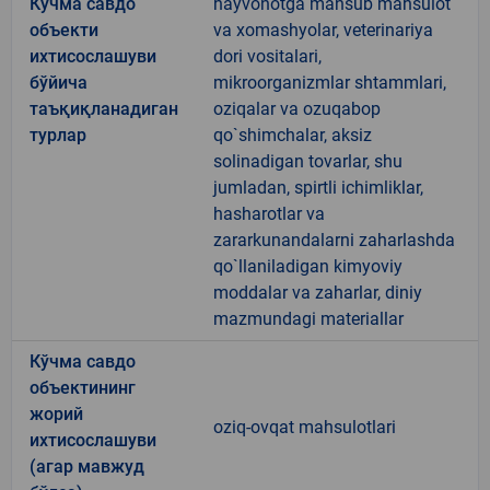
Кўчма савдо
hayvonotga mansub mahsulot
объекти
va xomashyolar, veterinariya
ихтисослашуви
dori vositalari,
бўйича
mikroorganizmlar shtammlari,
таъқиқланадиган
oziqalar va ozuqabop
турлар
qo`shimchalar, aksiz
solinadigan tovarlar, shu
jumladan, spirtli ichimliklar,
hasharotlar va
zararkunandalarni zaharlashda
qo`llaniladigan kimyoviy
moddalar va zaharlar, diniy
mazmundagi materiallar
Кўчма савдо
объектининг
жорий
oziq-ovqat mahsulotlari
ихтисослашуви
(агар мавжуд