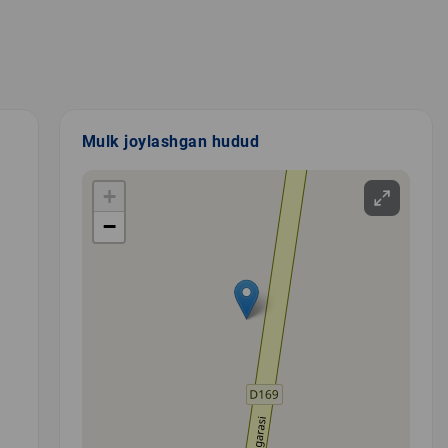
Mulk joylashgan hudud
+
−