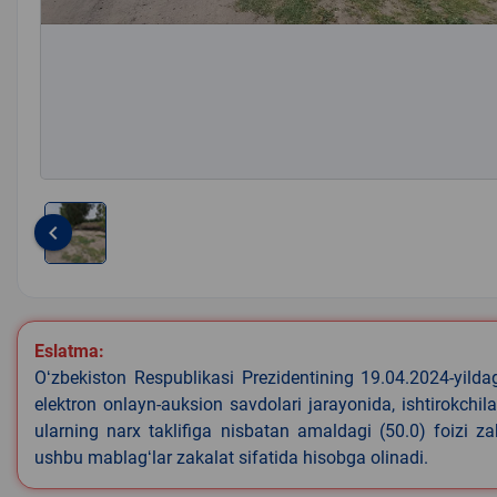
keyboard_arrow_left
Item
1
of
1
Eslatma:
Oʻzbekiston Respublikasi Prezidentining 19.04.2024-yild
elektron onlayn-auksion savdolari jarayonida, ishtirokchi
ularning narx taklifiga nisbatan amaldagi (50.0) foizi z
ushbu mablagʻlar zakalat sifatida hisobga olinadi.