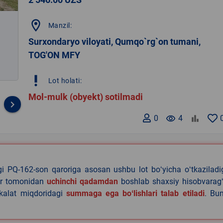
location_on
Manzil:
Surxondaryo viloyati, Qumqo`rg`on tumani,
TOG'ON MFY
priority_high
Lot holati:
Mol-mulk (obyekt) sotilmadi
keyboard_arrow_right
0
remove_red_eye
4
agi PQ-162-son qaroriga asosan ushbu lot boʻyicha oʻtkazilad
lar tomonidan
uchinchi qadamdan
boshlab shaxsiy hisobvaragʻ
akalat miqdoridagi
summaga ega boʻlishlari talab etiladi
. Bu