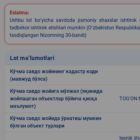
Eslatma:
Ushbu lot boʻyicha savdoda jismoniy shaxslar ishtirok 
tadbirkor ishtirok etishlari mumkin (Oʻzbekiston Respublik
tasdiqlangan Nizomning 30-bandi)
Lot ma’lumotlari
Кўчма савдо жойининг кадастр коди
(мавжуд бўлса)
Кўчма савдо жойига мўлжал (яқинида
жойлашган объектлар бўйича қисқа
TOG'ON 
маълумот)
Кўчма савдо жойида ўрнатиш мумкин
бўлган объект турлари
texnik ji