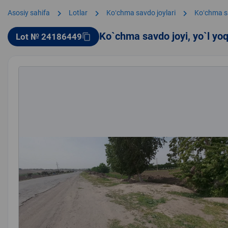
chevron_right
chevron_right
chevron_right
Asosiy sahifa
Lotlar
Koʻchma savdo joylari
Koʻchma s
Ko`chma savdo joyi, yo`l yo
Lot № 24186449
content_copy