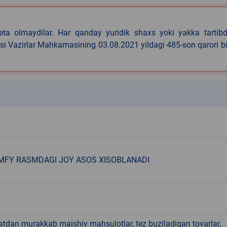
eta olmaydilar. Har qanday yuridik shaxs yoki yakka tartibd
asi Vazirlar Mahkamasining 03.08.2021 yildagi 485-son qarori b
k
MFY RASMDAGI JOY ASOS XISOBLANADI
hatdan murakkab maishiy mahsulotlar, tez buziladigan tovarlar,