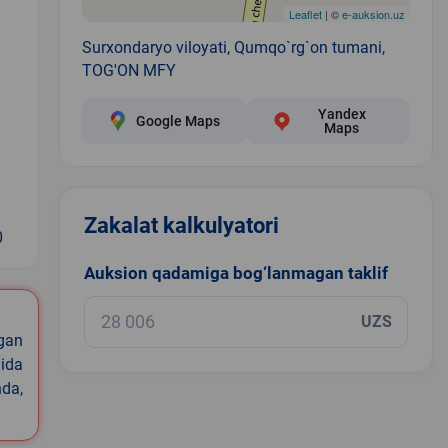
Leaflet
| ©
e-auksion.uz
Surxondaryo viloyati, Qumqo`rg`on tumani,
TOG'ON MFY
Yandex
Google Maps
Maps
Zakalat kalkulyatori
0
Auksion qadamiga bog‘lanmagan taklif
UZS
igan
ida
nda,