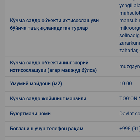
yengil al
mahsulotl
Кўчма савдо объекти ихтисослашуви
mansub ma
бўйича таъқиқланадиган турлар
mikroorg
solinadig
zararkun
zaharlar,
Кўчма савдо объектининг жорий
muzqaymoq
ихтисослашуви (агар мавжуд бўлса)
Умумий майдони (м2)
10.00
Кўчма савдо жойининг манзили
TOG'ON 
Буюртмачи номи
Davlat so
Боғланиш учун телефон рақам
+998 (91