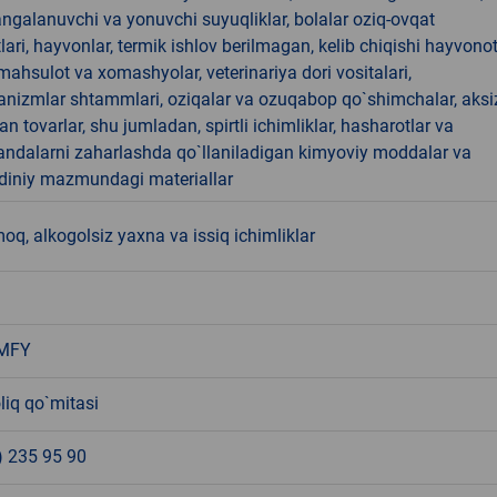
angalanuvchi va yonuvchi suyuqliklar, bolalar oziq-ovqat
ari, hayvonlar, termik ishlov berilmagan, kelib chiqishi hayvono
hsulot va xomashyolar, veterinariya dori vositalari,
anizmlar shtammlari, oziqalar va ozuqabop qo`shimchalar, aksi
an tovarlar, shu jumladan, spirtli ichimliklar, hasharotlar va
andalarni zaharlashda qo`llaniladigan kimyoviy moddalar va
 diniy mazmundagi materiallar
, alkogolsiz yaxna va issiq ichimliklar
MFY
liq qo`mitasi
) 235 95 90