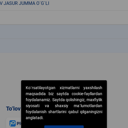
V JASUR JUMMA O`G`LI
k
k
Ko`rsatilayotgan xizmatlarni yaxshilash
maqsadida biz saytda cookie-fayllardan
foydalanamiz. Saytda qolishingiz, maxfiylik
siyosati va shaxsiy ma`lumotlardan
To‘lov usullari
foydalanish shartlarini qabul qilganingizni
anglatadi.