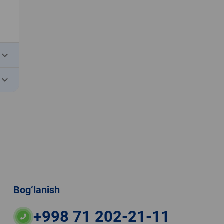
eyboard_arrow_down
eyboard_arrow_down
Bog‘lanish
+998 71 202-21-11