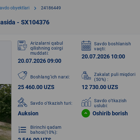
chevron_right
avdo obyektlari
24186449
qasida - SX104376
Arizalarni qabul
Savdo boshlanish
qilishning oxirgi
vaqti:
muddati:
20.07.2026 10:00
20.07.2026 09:00
Zakalat puli miqdori
Boshlang‘ich narxi:
(50%)
:
25 460.00 UZS
12 730.00 UZS
Savdo o‘tkazish
Savdo o‘tkazish turi:
uslubi:
Auksion
Oshirib borish
Birinchi qadam
format_list_numbered
bahosi(10%):
2 546.00 UZS