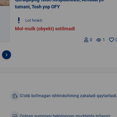
tumani, Tosh yop OFY
priority_high
Lot holati:
Mol-mulk (obyekt) sotilmadi
0
remove_red_eye
1
keyboard_arrow_right
G‘olib bo‘lmagan ishtirokchining zakaladi qaytariladi
Qolgan summani belgilangan muddatda to‘laysiz.