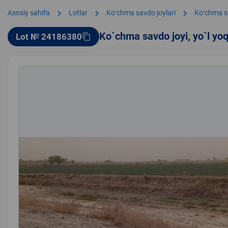
chevron_right
chevron_right
chevron_right
Asosiy sahifa
Lotlar
Koʻchma savdo joylari
Koʻchma s
Ko`chma savdo joyi, yo`l yo
Lot № 24186380
content_copy