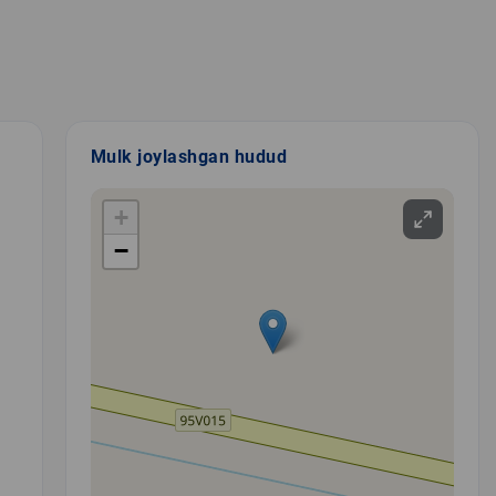
Mulk joylashgan hudud
+
−