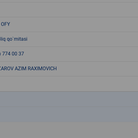
 OFY
liq qo`mitasi
) 774 00 37
AROV AZIM RAXIMOVICH
k
k