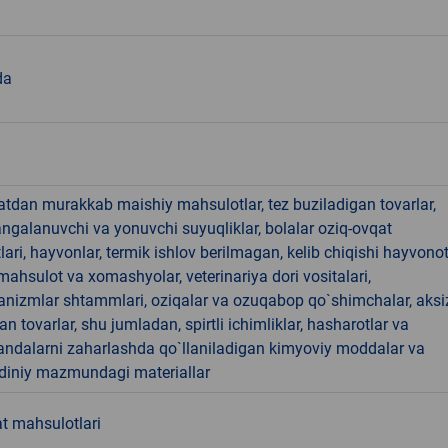
da
hatdan murakkab maishiy mahsulotlar, tez buziladigan tovarlar,
angalanuvchi va yonuvchi suyuqliklar, bolalar oziq-ovqat
ari, hayvonlar, termik ishlov berilmagan, kelib chiqishi hayvono
hsulot va xomashyolar, veterinariya dori vositalari,
anizmlar shtammlari, oziqalar va ozuqabop qo`shimchalar, aksi
an tovarlar, shu jumladan, spirtli ichimliklar, hasharotlar va
andalarni zaharlashda qo`llaniladigan kimyoviy moddalar va
 diniy mazmundagi materiallar
t mahsulotlari