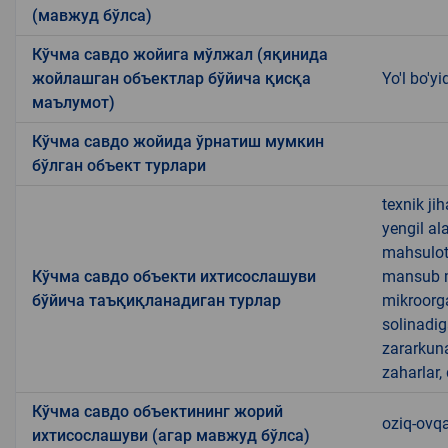
(мавжуд бўлса)
Кўчма савдо жойига мўлжал (яқинида
жойлашган объектлар бўйича қисқа
Yo'l bo'yi
маълумот)
Кўчма савдо жойида ўрнатиш мумкин
бўлган объект турлари
texnik ji
yengil al
mahsulotl
Кўчма савдо объекти ихтисослашуви
mansub ma
бўйича таъқиқланадиган турлар
mikroorg
solinadig
zararkun
zaharlar,
Кўчма савдо объектининг жорий
oziq-ovqa
ихтисослашуви (агар мавжуд бўлса)