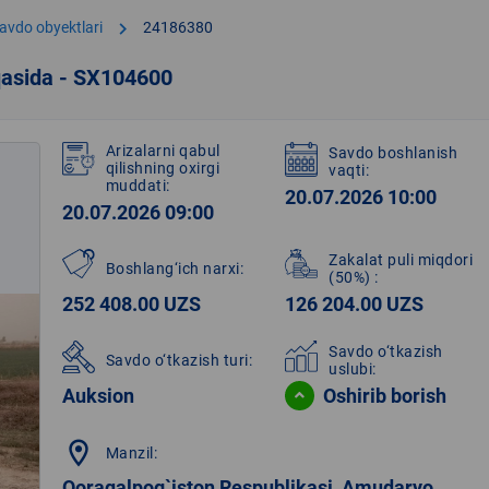
chevron_right
avdo obyektlari
24186380
qasida - SX104600
Arizalarni qabul
Savdo boshlanish
qilishning oxirgi
vaqti:
muddati:
20.07.2026 10:00
20.07.2026 09:00
Zakalat puli miqdori
Boshlang‘ich narxi:
(50%)
:
252 408.00 UZS
126 204.00 UZS
Savdo o‘tkazish
Savdo o‘tkazish turi:
uslubi:
Auksion
Oshirib borish
location_on
Manzil:
Qoraqalpog`iston Respublikasi, Amudaryo