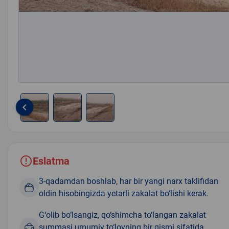
keyboard_arrow_left
Item
1
of
3
Eslatma
3-qadamdan boshlab, har bir yangi narx taklifidan
oldin hisobingizda yetarli zakalat bo‘lishi kerak.
G‘olib bo‘lsangiz, qo‘shimcha to‘langan zakalat
summasi umumiy to‘lovning bir qismi sifatida