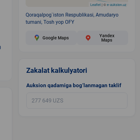
Leaflet
| ©
e-auksion.uz
Qoraqalpog`iston Respublikasi, Amudaryo
tumani, Tosh yop OFY
Yandex
Google Maps
Maps
0
Zakalat kalkulyatori
Auksion qadamiga bog‘lanmagan taklif
.