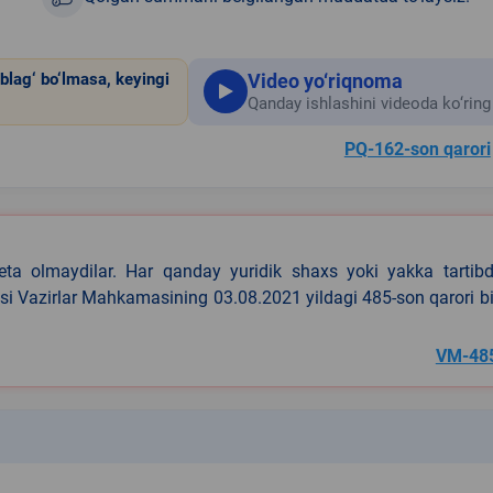
Video yo‘riqnoma
blag‘ bo‘lmasa, keyingi
Qanday ishlashini videoda ko‘ring
PQ-162-son qarori
eta olmaydilar. Har qanday yuridik shaxs yoki yakka tartibd
asi Vazirlar Mahkamasining 03.08.2021 yildagi 485-son qarori b
VM-48
k