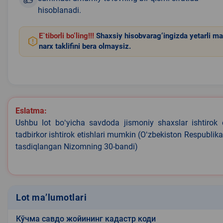
hisoblanadi.
E`tiborli bo‘ling!!!
Shaxsiy hisobvarag‘ingizda yetarli ma
narx taklifini bera olmaysiz.
Eslatma:
Ushbu lot boʻyicha savdoda jismoniy shaxslar ishtirok 
tadbirkor ishtirok etishlari mumkin (Oʻzbekiston Respublik
tasdiqlangan Nizomning 30-bandi)
Lot ma’lumotlari
Кўчма савдо жойининг кадастр коди