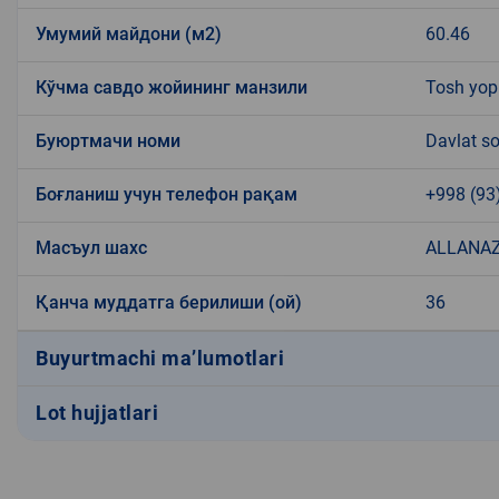
Умумий майдони (м2)
60.46
Кўчма савдо жойининг манзили
Tosh yop
Буюртмачи номи
Davlat so
Боғланиш учун телефон рақам
+998 (93
Масъул шахс
ALLANAZ
Қанча муддатга берилиши (ой)
36
Buyurtmachi ma’lumotlari
Lot hujjatlari