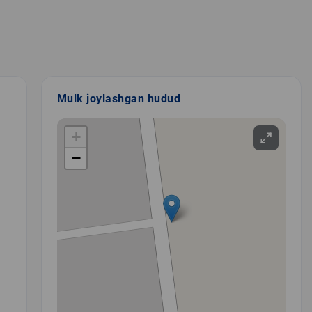
Mulk joylashgan hudud
+
−