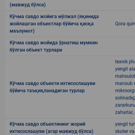
(мавжуд бўлса)
Кўчма савдо жойига мўлжал (яқинида
жойлашган объектлар бўйича қисқа
Qora qum
маълумот)
Кўчма савдо жойида ўрнатиш мумкин
бўлган объект турлари
texnik ji
yengil al
mahsulotl
Кўчма савдо объекти ихтисослашуви
mansub ma
бўйича таъқиқланадиган турлар
mikroorg
solinadig
zararkun
zaharlar,
Кўчма савдо объектининг жорий
yengil tu
ихтисослашуви (агар мавжуд бўлса)
skuter va