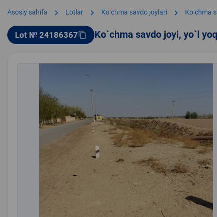
chevron_right
chevron_right
chevron_right
Asosiy sahifa
Lotlar
Koʻchma savdo joylari
Koʻchma s
Ko`chma savdo joyi, yo`l yo
Lot № 24186367
content_copy