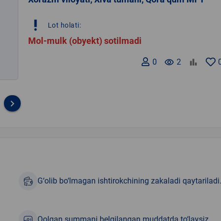
priority_high
Lot holati:
Mol-mulk (obyekt) sotilmadi
0
remove_red_eye
2
keyboard_arrow_right
G‘olib bo‘lmagan ishtirokchining zakaladi qaytariladi
Qolgan summani belgilangan muddatda to‘laysiz.