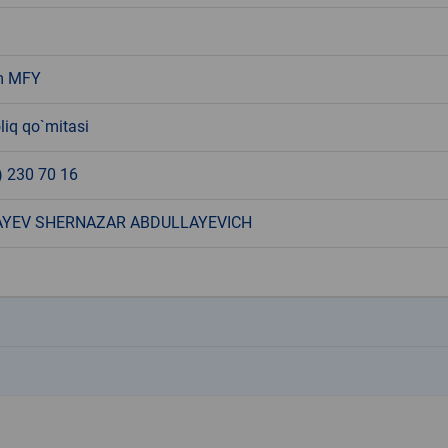
m MFY
liq qo`mitasi
) 230 70 16
YEV SHERNAZAR ABDULLAYEVICH
k
k