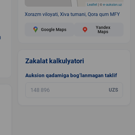
Leaflet
| ©
e-auksion.uz
Xorazm viloyati, Xiva tumani, Qora qum MFY
Yandex
Google Maps
Maps
0
Zakalat kalkulyatori
Auksion qadamiga bog‘lanmagan taklif
UZS
.