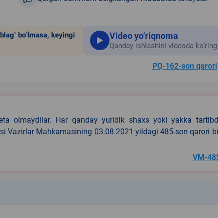
Video yo‘riqnoma
blag‘ bo‘lmasa, keyingi
Qanday ishlashini videoda ko‘ring
PQ-162-son qarori
eta olmaydilar. Har qanday yuridik shaxs yoki yakka tartibd
asi Vazirlar Mahkamasining 03.08.2021 yildagi 485-son qarori b
VM-48
k