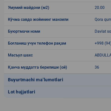
Умумий майдони (м2)
20.00
Кўчма савдо жойининг манзили
Qora qu
Буюртмачи номи
Davlat so
Боғланиш учун телефон рақам
+998 (94
Масъул шахс
ABDULLA
Қанча муддатга берилиши (ой)
36
Buyurtmachi ma’lumotlari
Lot hujjatlari