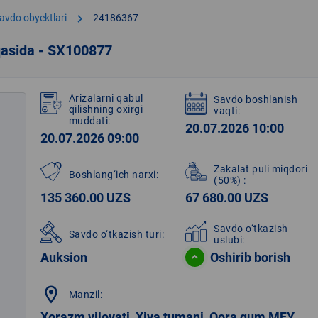
chevron_right
avdo obyektlari
24186367
qasida - SX100877
Arizalarni qabul
Savdo boshlanish
qilishning oxirgi
vaqti:
muddati:
20.07.2026 10:00
20.07.2026 09:00
Zakalat puli miqdori
Boshlang‘ich narxi:
(50%)
:
135 360.00 UZS
67 680.00 UZS
Savdo o‘tkazish
Savdo o‘tkazish turi:
uslubi:
Auksion
Oshirib borish
location_on
Manzil:
Xorazm viloyati, Xiva tumani, Qora qum MFY