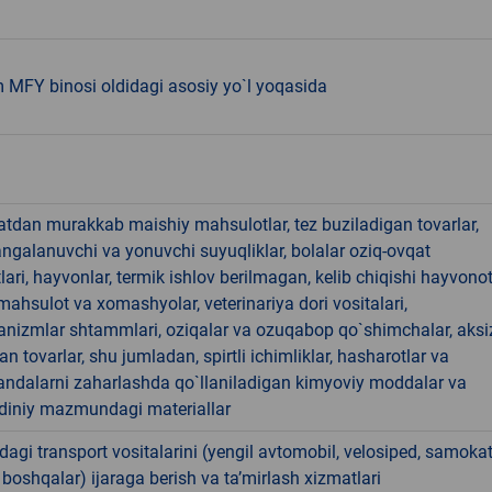
 MFY binosi oldidagi asosiy yo`l yoqasida
hatdan murakkab maishiy mahsulotlar, tez buziladigan tovarlar,
angalanuvchi va yonuvchi suyuqliklar, bolalar oziq-ovqat
ari, hayvonlar, termik ishlov berilmagan, kelib chiqishi hayvono
hsulot va xomashyolar, veterinariya dori vositalari,
anizmlar shtammlari, oziqalar va ozuqabop qo`shimchalar, aksi
an tovarlar, shu jumladan, spirtli ichimliklar, hasharotlar va
andalarni zaharlashda qo`llaniladigan kimyoviy moddalar va
 diniy mazmundagi materiallar
rdagi transport vositalarini (yengil avtomobil, velosiped, samokat
 boshqalar) ijaraga berish va taʼmirlash xizmatlari