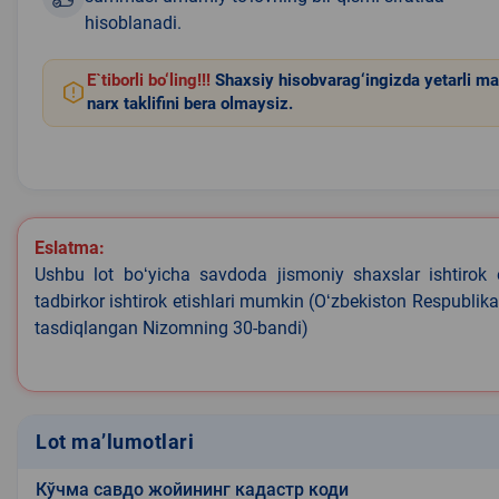
hisoblanadi.
E`tiborli bo‘ling!!!
Shaxsiy hisobvarag‘ingizda yetarli ma
narx taklifini bera olmaysiz.
Eslatma:
Ushbu lot boʻyicha savdoda jismoniy shaxslar ishtirok 
tadbirkor ishtirok etishlari mumkin (Oʻzbekiston Respublik
tasdiqlangan Nizomning 30-bandi)
Lot ma’lumotlari
Кўчма савдо жойининг кадастр коди