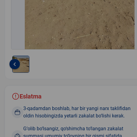
keyboard_arrow_left
Item
1
of
1
Eslatma
3-qadamdan boshlab, har bir yangi narx taklifidan
oldin hisobingizda yetarli zakalat bo‘lishi kerak.
G‘olib bo‘lsangiz, qo‘shimcha to‘langan zakalat
summasi umumiy to‘lovning bir qismi sifatida