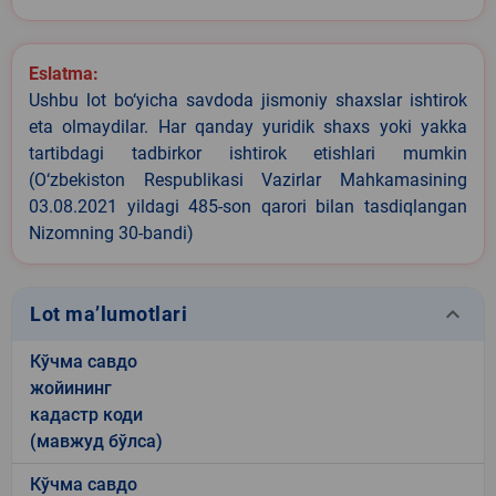
Eslatma:
Ushbu lot bo‘yicha savdoda jismoniy shaxslar ishtirok
eta olmaydilar. Har qanday yuridik shaxs yoki yakka
tartibdagi tadbirkor ishtirok etishlari mumkin
(O‘zbekiston Respublikasi Vazirlar Mahkamasining
03.08.2021 yildagi 485-son qarori bilan tasdiqlangan
Nizomning 30-bandi)
keyboard_arrow_down
Lot ma’lumotlari
Кўчма савдо
жойининг
кадастр коди
(мавжуд бўлса)
Кўчма савдо