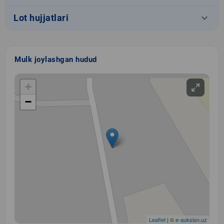
keyboard_arrow_down
Lot hujjatlari
Mulk joylashgan hudud
+
−
Leaflet
| ©
e-auksion.uz