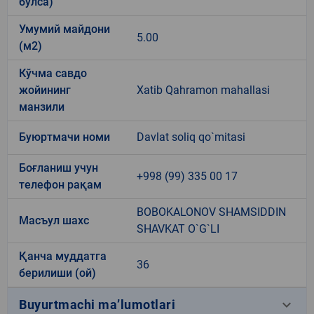
бўлса)
Умумий майдони
5.00
(м2)
Кўчма савдо
жойининг
Xatib Qahramon mahallasi
манзили
Буюртмачи номи
Davlat soliq qo`mitasi
Боғланиш учун
+998 (99) 335 00 17
телефон рақам
BOBOKALONOV SHAMSIDDIN
Масъул шахс
SHAVKAT O`G`LI
Қанча муддатга
36
берилиши (ой)
keyboard_arrow_down
Buyurtmachi ma’lumotlari