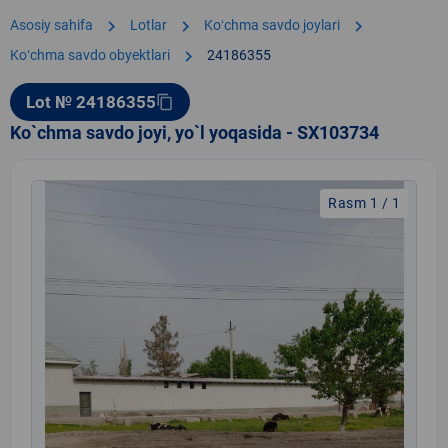
chevron_right
chevron_right
chevron_right
Asosiy sahifa
Lotlar
Koʻchma savdo joylari
chevron_right
Koʻchma savdo obyektlari
24186355
Lot № 24186355
content_copy
Ko`chma savdo joyi, yo`l yoqasida - SX103734
Rasm 1 / 1