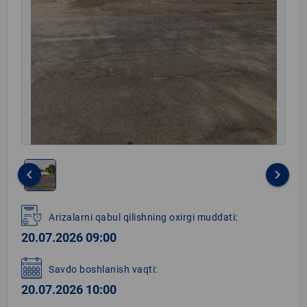
keyboard_arrow_left
keyboard_arrow_right
Item
1
Arizalarni qabul qilishning oxirgi muddati:
of
20.07.2026 09:00
1
Savdo boshlanish vaqti:
20.07.2026 10:00