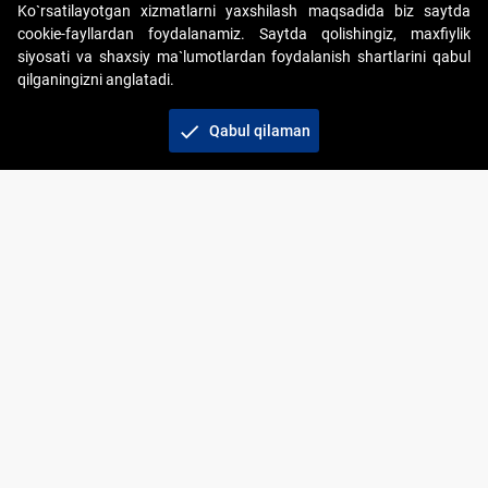
Ko`rsatilayotgan xizmatlarni yaxshilash maqsadida biz saytda
cookie-fayllardan foydalanamiz. Saytda qolishingiz, maxfiylik
siyosati va shaxsiy ma`lumotlardan foydalanish shartlarini qabul
qilganingizni anglatadi.
Copyright © 2017-2026. "Elektron onlayn-auksionlarni
tashkil etish" AJ. Barcha huquqlar himoyalangan
check
Qabul qilaman
To‘lov usullari
Bog‘lanish