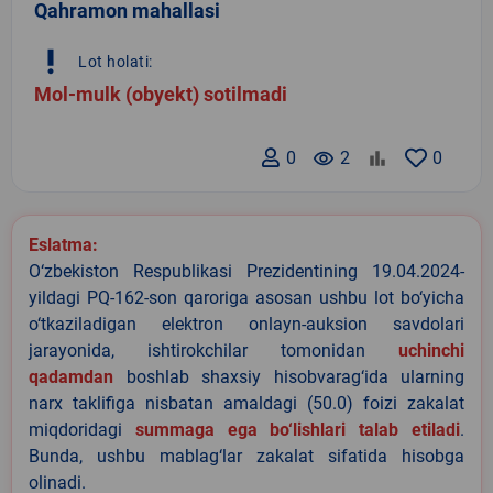
Qahramon mahallasi
priority_high
Lot holati:
Mol-mulk (obyekt) sotilmadi
0
remove_red_eye
2
0
Eslatma:
O‘zbekiston Respublikasi Prezidentining 19.04.2024-
yildagi PQ-162-son qaroriga asosan ushbu lot bo‘yicha
o‘tkaziladigan elektron onlayn-auksion savdolari
jarayonida, ishtirokchilar tomonidan
uchinchi
qadamdan
boshlab shaxsiy hisobvarag‘ida ularning
narx taklifiga nisbatan amaldagi (50.0) foizi zakalat
miqdoridagi
summaga ega bo‘lishlari talab etiladi
.
Bunda, ushbu mablag‘lar zakalat sifatida hisobga
olinadi.