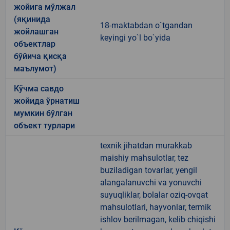
жойига мўлжал
(яқинида
18-maktabdan o`tgandan
жойлашган
keyingi yo`l bo`yida
объектлар
бўйича қисқа
маълумот)
Кўчма савдо
жойида ўрнатиш
мумкин бўлган
объект турлари
texnik jihatdan murakkab
maishiy mahsulotlar, tez
buziladigan tovarlar, yengil
alangalanuvchi va yonuvchi
suyuqliklar, bolalar oziq-ovqat
mahsulotlari, hayvonlar, termik
ishlov berilmagan, kelib chiqishi