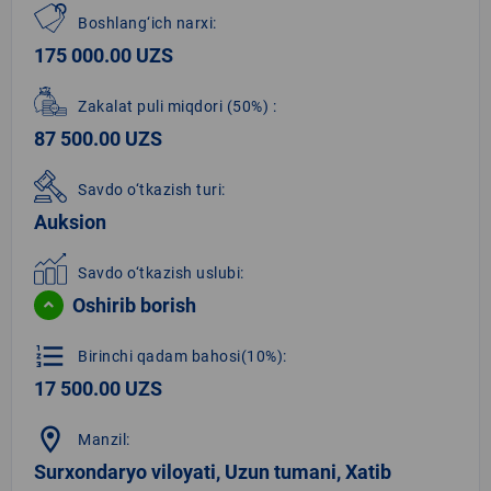
Boshlang‘ich narxi:
175 000.00 UZS
Zakalat puli miqdori
(50%)
:
87 500.00 UZS
Savdo o‘tkazish turi:
Auksion
Savdo o‘tkazish uslubi:
Oshirib borish
format_list_numbered
Birinchi qadam bahosi(10%):
17 500.00 UZS
location_on
Manzil:
Surxondaryo viloyati, Uzun tumani, Xatib