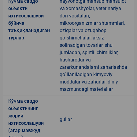
Кўчма савдо
hayvonotga mansub mahsulot
объекти
va xomashyolar, veterinariya
ихтисослашуви
dori vositalari,
бўйича
mikroorganizmlar shtammlari,
таъқиқланадиган
oziqalar va ozuqabop
турлар
qo`shimchalar, aksiz
solinadigan tovarlar, shu
jumladan, spirtli ichimliklar,
hasharotlar va
zararkunandalarni zaharlashda
qo`llaniladigan kimyoviy
moddalar va zaharlar, diniy
mazmundagi materiallar
Кўчма савдо
объектининг
жорий
gullar
ихтисослашуви
(агар мавжуд