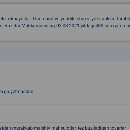
eta olmaydilar. Har qanday yuridik shaxs yoki yakka tartibd
asi Vazirlar Mahkamasining 03.08.2021 yildagi 485-son qarori b
k
b ga yetmasdan
hatdan murakkab maishiy mahsulotlar, tez buziladigan tovarlar,