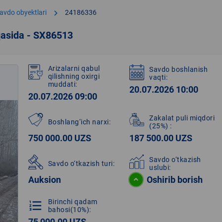
chevron_right
avdo obyektlari
24186336
qasida - SX86513
Arizalarni qabul
Savdo boshlanish
qilishning oxirgi
vaqti:
muddati:
20.07.2026 10:00
20.07.2026 09:00
Zakalat puli miqdori
Boshlang‘ich narxi:
(25%)
:
750 000.00 UZS
187 500.00 UZS
Savdo o‘tkazish
Savdo o‘tkazish turi:
uslubi:
Auksion
Oshirib borish
Birinchi qadam
format_list_numbered
bahosi(10%):
75 000.00 UZS