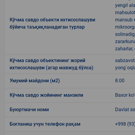
yengil al
mahsulotl
Кўчма савдо объекти ихтисослашуви
mansub ma
бўйича таъқиқланадиган турлар
mikroorg
solinadig
zararkun
zaharlar,
Кўчма савдо объектининг жорий
sabzavotl
ихтисослашуви (агар мавжуд бўлса)
yong`oql
Умумий майдони (м2)
8.00
Кўчма савдо жойининг манзили
Baxor ko'
Буюртмачи номи
Davlat so
Боғланиш учун телефон рақам
+998 (93