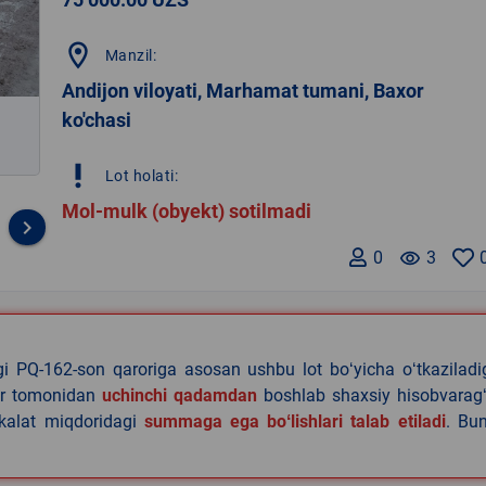
location_on
Manzil:
Andijon viloyati, Marhamat tumani, Baxor
ko'chasi
priority_high
Lot holati:
Mol-mulk (obyekt) sotilmadi
keyboard_arrow_right
0
remove_red_eye
3
agi PQ-162-son qaroriga asosan ushbu lot boʻyicha oʻtkazilad
lar tomonidan
uchinchi qadamdan
boshlab shaxsiy hisobvaragʻ
akalat miqdoridagi
summaga ega boʻlishlari talab etiladi
. Bu