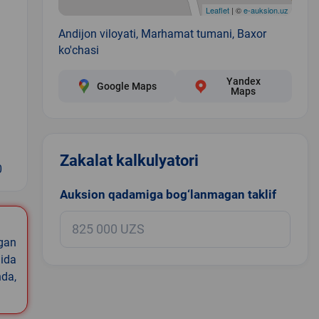
Leaflet
| ©
e-auksion.uz
Andijon viloyati, Marhamat tumani, Baxor
ko'chasi
Yandex
Google Maps
Maps
Zakalat kalkulyatori
0
Auksion qadamiga bog‘lanmagan taklif
igan
ida
nda,