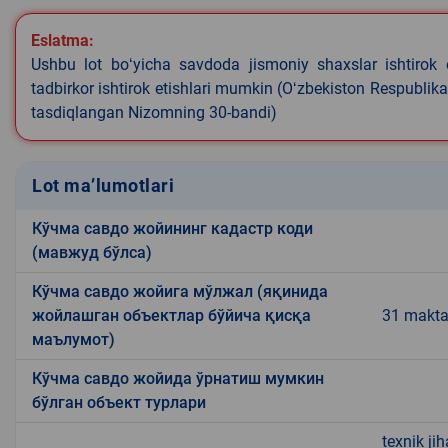
Eslatma:
Ushbu lot boʻyicha savdoda jismoniy shaxslar ishtirok 
tadbirkor ishtirok etishlari mumkin (Oʻzbekiston Respublik
tasdiqlangan Nizomning 30-bandi)
Lot ma’lumotlari
Кўчма савдо жойининг кадастр коди
(мавжуд бўлса)
Кўчма савдо жойига мўлжал (яқинида
жойлашган объектлар бўйича қисқа
31 makta
маълумот)
Кўчма савдо жойида ўрнатиш мумкин
бўлган объект турлари
texnik ji