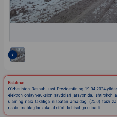
keyboard_arrow_left
Item
1
of
1
Eslatma:
Oʻzbekiston Respublikasi Prezidentining 19.04.2024-yild
elektron onlayn-auksion savdolari jarayonida, ishtirokchi
ularning narx taklifiga nisbatan amaldagi (25.0) foizi z
ushbu mablagʻlar zakalat sifatida hisobga olinadi.