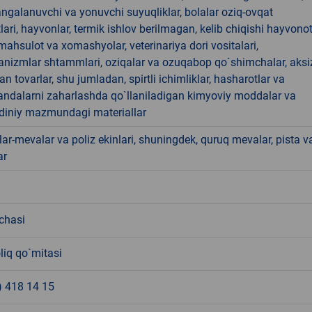
angalanuvchi va yonuvchi suyuqliklar, bolalar oziq-ovqat
ari, hayvonlar, termik ishlov berilmagan, kelib chiqishi hayvono
hsulot va xomashyolar, veterinariya dori vositalari,
anizmlar shtammlari, oziqalar va ozuqabop qo`shimchalar, aksi
an tovarlar, shu jumladan, spirtli ichimliklar, hasharotlar va
andalarni zaharlashda qo`llaniladigan kimyoviy moddalar va
 diniy mazmundagi materiallar
ar-mevalar va poliz ekinlari, shuningdek, quruq mevalar, pista v
ar
chasi
liq qo`mitasi
) 418 14 15