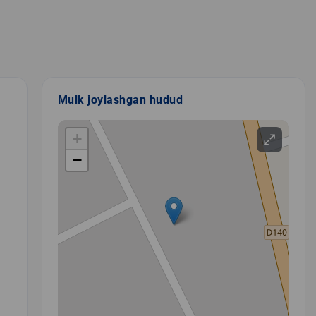
Mulk joylashgan hudud
+
−