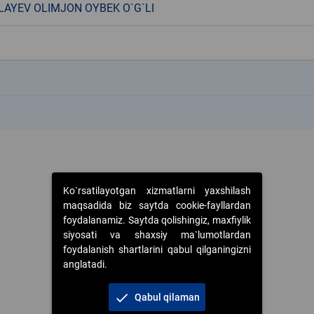
LAYEV OLIMJON OYBEK O`G`LI
k
k
Ko`rsatilayotgan xizmatlarni yaxshilash
maqsadida biz saytda cookie-fayllardan
foydalanamiz. Saytda qolishingiz, maxfiylik
siyosati va shaxsiy ma`lumotlardan
foydalanish shartlarini qabul qilganingizni
anglatadi.
check
Qabul qilaman