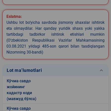
Eslatma:
Ushbu lot bo‘yicha savdoda jismoniy shaxslar ishtirok
eta olmaydilar. Har qanday yuridik shaxs yoki yakka
tartibdagi tadbirkor ishtirok etishlari mumkin
(O‘zbekiston Respublikasi Vazirlar Mahkamasining
03.08.2021 yildagi 485-son qarori bilan tasdiqlangan
Nizomning 30-bandi)
keyboard_arrow_down
Lot ma’lumotlari
Кўчма савдо
жойининг
кадастр коди
(мавжуд бўлса)
Кўчма савдо