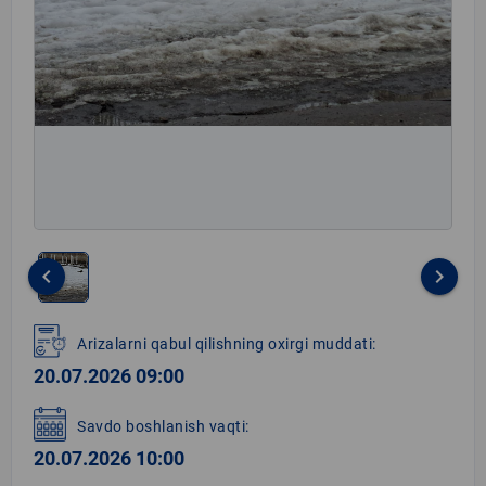
keyboard_arrow_left
keyboard_arrow_right
Item
1
Arizalarni qabul qilishning oxirgi muddati:
of
20.07.2026 09:00
1
Savdo boshlanish vaqti:
20.07.2026 10:00