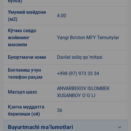
бўлса)
Умумий майдони
4.00
(м2)
Кўчма савдо
жойининг
Yangi Bo'cton MFY Temuriylar
манзили
Буюртмачи номи
Davlat soliq qo`mitasi
Боғланиш учун
+998 (97) 973 33 34
телефон рақам
ANVARBEKOV ISLOMBEK
Масъул шахс
XUSANBOY O`G`LI
Қанча муддатга
36
берилиши (ой)
keyboard_arrow_down
Buyurtmachi ma’lumotlari