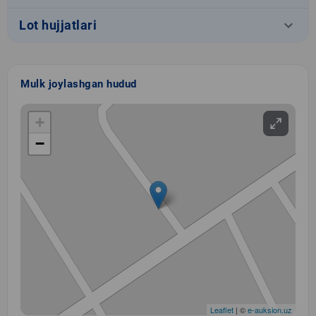
keyboard_arrow_down
Lot hujjatlari
Mulk joylashgan hudud
+
−
Leaflet
| ©
e-auksion.uz