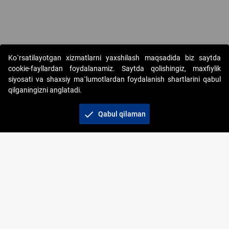
Copyright © 2017-2026. "Elektron onlayn-auksionlarni tashkil etish"
Ko`rsatilayotgan xizmatlarni yaxshilash maqsadida biz saytda
AJ. Barcha huquqlar himoyalangan
cookie-fayllardan foydalanamiz. Saytda qolishingiz, maxfiylik
siyosati va shaxsiy ma`lumotlardan foydalanish shartlarini qabul
qilganingizni anglatadi.
check
Qabul qilaman
+998 71 202-21-11
Veb-saytdagi axborot materiallaridan boshqa
shaxslar foydalanganda jamiyatning korporativ veb-
saytiga majburiy havolalar ko‘rsatilishi kerak