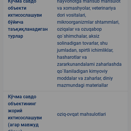
Кўчма савдо
hayvonotga mansub mahsulot
объекти
va xomashyolar, veterinariya
ихтисослашуви
dori vositalari,
бўйича
mikroorganizmlar shtammlari,
таъқиқланадиган
oziqalar va ozuqabop
турлар
qo`shimchalar, aksiz
solinadigan tovarlar, shu
jumladan, spirtli ichimliklar,
hasharotlar va
zararkunandalarni zaharlashda
qo`llaniladigan kimyoviy
moddalar va zaharlar, diniy
mazmundagi materiallar
Кўчма савдо
объектининг
жорий
oziq-ovqat mahsulotlari
ихтисослашуви
(агар мавжуд