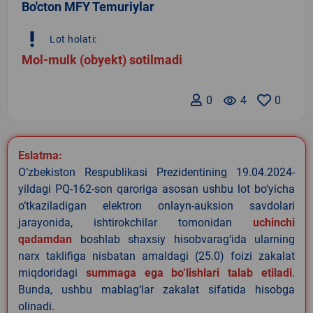
Bo'cton MFY Temuriylar
priority_high
Lot holati:
Mol-mulk (obyekt) sotilmadi
0
remove_red_eye
4
0
Eslatma:
O‘zbekiston Respublikasi Prezidentining 19.04.2024-
yildagi PQ-162-son qaroriga asosan ushbu lot bo‘yicha
o‘tkaziladigan elektron onlayn-auksion savdolari
jarayonida, ishtirokchilar tomonidan
uchinchi
qadamdan
boshlab shaxsiy hisobvarag‘ida ularning
narx taklifiga nisbatan amaldagi (25.0) foizi zakalat
miqdoridagi
summaga ega bo‘lishlari talab etiladi
.
Bunda, ushbu mablag‘lar zakalat sifatida hisobga
olinadi.