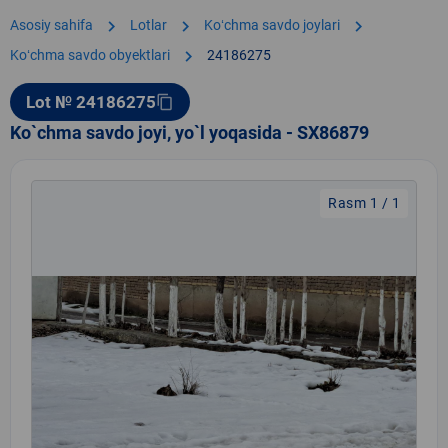
chevron_right
chevron_right
chevron_right
Asosiy sahifa
Lotlar
Koʻchma savdo joylari
chevron_right
Koʻchma savdo obyektlari
24186275
Lot № 24186275
content_copy
Ko`chma savdo joyi, yo`l yoqasida - SX86879
Rasm 1 / 1