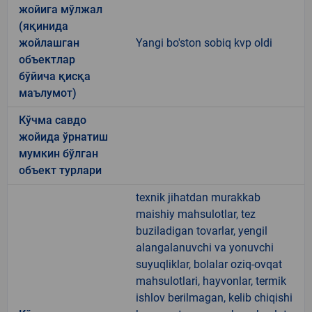
жойига мўлжал
(яқинида
жойлашган
Yangi bo'ston sobiq kvp oldi
объектлар
бўйича қисқа
маълумот)
Кўчма савдо
жойида ўрнатиш
мумкин бўлган
объект турлари
texnik jihatdan murakkab
maishiy mahsulotlar, tez
buziladigan tovarlar, yengil
alangalanuvchi va yonuvchi
suyuqliklar, bolalar oziq-ovqat
mahsulotlari, hayvonlar, termik
ishlov berilmagan, kelib chiqishi