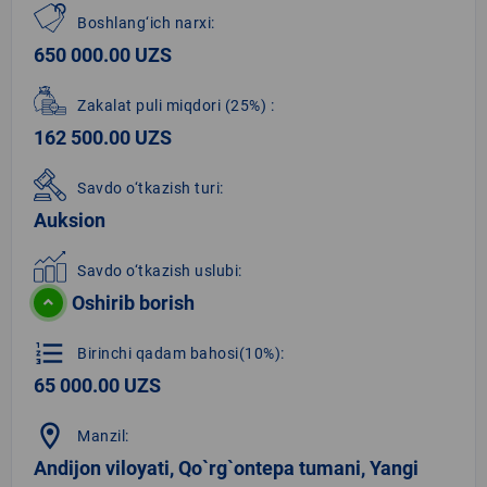
Boshlang‘ich narxi:
650 000.00 UZS
Zakalat puli miqdori
(25%)
:
162 500.00 UZS
Savdo o‘tkazish turi:
Auksion
Savdo o‘tkazish uslubi:
Oshirib borish
format_list_numbered
Birinchi qadam bahosi(10%):
65 000.00 UZS
location_on
Manzil:
Andijon viloyati, Qo`rg`ontepa tumani, Yangi