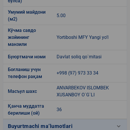
бўлса)
Умумий майдони
5.00
(м2)
Кўчма савдо
жойининг
Yortiboshi MFY Yangi yo'l
манзили
Буюртмачи номи
Davlat soliq qo`mitasi
Боғланиш учун
+998 (97) 973 33 34
телефон рақам
ANVARBEKOV ISLOMBEK
Масъул шахс
XUSANBOY O`G`LI
Қанча муддатга
36
берилиши (ой)
keyboard_arrow_down
Buyurtmachi ma’lumotlari