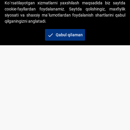
Ko`rsatilayotgan xizmatlarni yaxshilash maqsadida biz saytda
cookie-fayllardan foydalanamiz. Saytda qolishingiz, maxfiylik
siyosati va shaxsiy ma`lumotlardan foydalanish shartlarini qabul
qilganingizni anglatadi.
Copyright © 2017-2026. "Elektron onlayn-auksionlarni
tashkil etish" AJ. Barcha huquqlar himoyalangan
check
Qabul qilaman
To‘lov usullari
Bog‘lanish