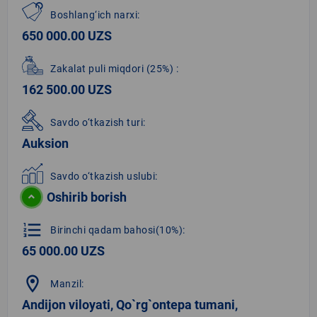
Boshlang‘ich narxi:
650 000.00 UZS
Zakalat puli miqdori
(25%)
:
162 500.00 UZS
Savdo o‘tkazish turi:
Auksion
Savdo o‘tkazish uslubi:
Oshirib borish
format_list_numbered
Birinchi qadam bahosi(10%):
65 000.00 UZS
location_on
Manzil:
Andijon viloyati, Qo`rg`ontepa tumani,