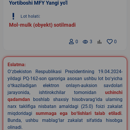
Yortiboshi MFY Yangi yo'l
priority_high
Lot holati:
Mol-mulk (obyekt) sotilmadi
0
remove_red_eye
3
0
Eslatma:
Oʻzbekiston Respublikasi Prezidentining 19.04.2024-
yildagi PQ-162-son qaroriga asosan ushbu lot boʻyicha
oʻtkaziladigan elektron onlayn-auksion savdolari
jarayonida, ishtirokchilar tomonidan
uchinchi
qadamdan
boshlab shaxsiy hisobvaragʻida ularning
narx taklifiga nisbatan amaldagi (25.0) foizi zakalat
miqdoridagi
summaga ega boʻlishlari talab etiladi
.
Bunda, ushbu mablagʻlar zakalat sifatida hisobga
olinadi.