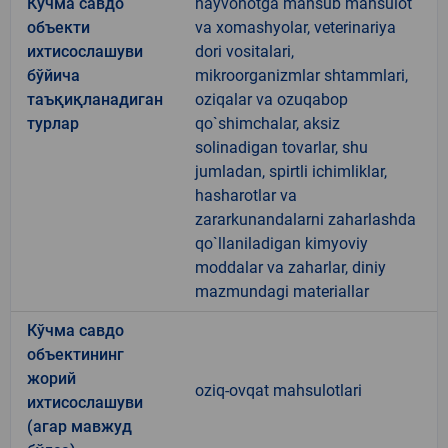
Кўчма савдо
hayvonotga mansub mahsulot
объекти
va xomashyolar, veterinariya
ихтисослашуви
dori vositalari,
бўйича
mikroorganizmlar shtammlari,
таъқиқланадиган
oziqalar va ozuqabop
турлар
qo`shimchalar, aksiz
solinadigan tovarlar, shu
jumladan, spirtli ichimliklar,
hasharotlar va
zararkunandalarni zaharlashda
qo`llaniladigan kimyoviy
moddalar va zaharlar, diniy
mazmundagi materiallar
Кўчма савдо
объектининг
жорий
oziq-ovqat mahsulotlari
ихтисослашуви
(агар мавжуд