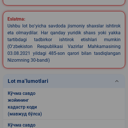
Eslatma:
Ushbu lot boʻyicha savdoda jismoniy shaxslar ishtirok
eta olmaydilar. Har qanday yuridik shaxs yoki yakka
tartibdagi tadbirkor ishtirok etishlari mumkin
(Oʻzbekiston Respublikasi Vazirlar Mahkamasining
03.08.2021 yildagi 485-son qarori bilan tasdiqlangan
Nizomning 30-bandi)
keyboard_arrow_down
Lot ma’lumotlari
Кўчма савдо
жойининг
кадастр коди
(мавжуд бўлса)
Кўчма савдо