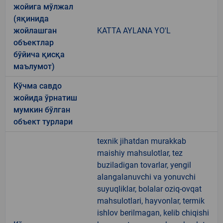
жойига мўлжал
(яқинида
жойлашган
KATTA AYLANA YO'L
объектлар
бўйича қисқа
маълумот)
Кўчма савдо
жойида ўрнатиш
мумкин бўлган
объект турлари
texnik jihatdan murakkab
maishiy mahsulotlar, tez
buziladigan tovarlar, yengil
alangalanuvchi va yonuvchi
suyuqliklar, bolalar oziq-ovqat
mahsulotlari, hayvonlar, termik
ishlov berilmagan, kelib chiqishi