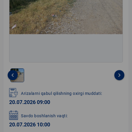
keyboard_arrow_left
keyboard_arrow_right
Item
1
Arizalarni qabul qilishning oxirgi muddati:
of
20.07.2026 09:00
1
Savdo boshlanish vaqti:
20.07.2026 10:00