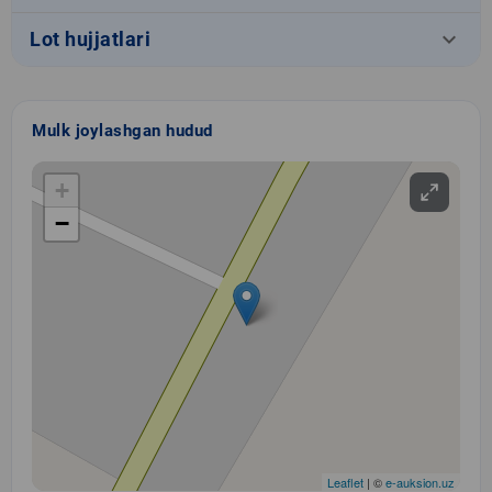
keyboard_arrow_down
Lot hujjatlari
Mulk joylashgan hudud
+
−
Leaflet
| ©
e-auksion.uz