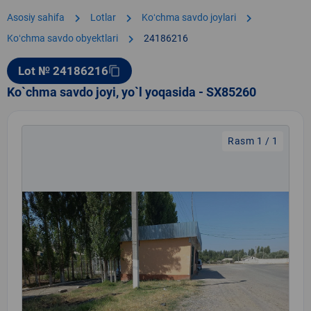
chevron_right
chevron_right
chevron_right
Asosiy sahifa
Lotlar
Koʻchma savdo joylari
chevron_right
Koʻchma savdo obyektlari
24186216
Lot № 24186216
content_copy
Ko`chma savdo joyi, yo`l yoqasida - SX85260
Rasm 1 / 1