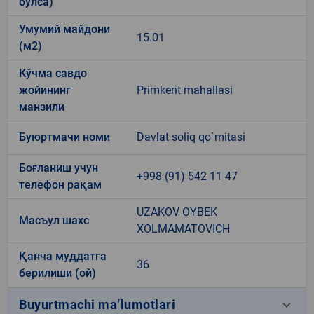
бўлса)
Умумий майдони
15.01
(м2)
Кўчма савдо
жойининг
Primkent mahallasi
манзили
Буюртмачи номи
Davlat soliq qo`mitasi
Боғланиш учун
+998 (91) 542 11 47
телефон рақам
UZAKOV OYBEK
Масъул шахс
XOLMAMATOVICH
Қанча муддатга
36
берилиши (ой)
keyboard_arrow_down
Buyurtmachi ma’lumotlari