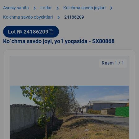
chevron_right
chevron_right
chevron_right
Asosiy sahifa
Lotlar
Koʻchma savdo joylari
chevron_right
Koʻchma savdo obyektlari
24186209
Lot № 24186209
content_copy
Ko`chma savdo joyi, yo`l yoqasida - SX80868
Rasm 1 / 1