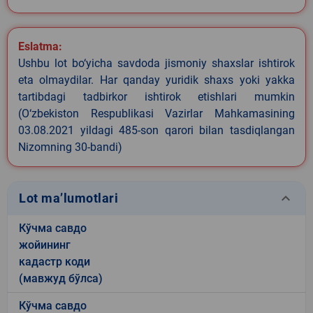
Eslatma:
Ushbu lot bo‘yicha savdoda jismoniy shaxslar ishtirok
eta olmaydilar. Har qanday yuridik shaxs yoki yakka
tartibdagi tadbirkor ishtirok etishlari mumkin
(O‘zbekiston Respublikasi Vazirlar Mahkamasining
03.08.2021 yildagi 485-son qarori bilan tasdiqlangan
Nizomning 30-bandi)
keyboard_arrow_down
Lot ma’lumotlari
Кўчма савдо
жойининг
кадастр коди
(мавжуд бўлса)
Кўчма савдо