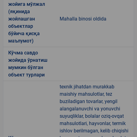
жойига мўлжал
(яқинида
жойлашган
Mahalla binosi oldida
объектлар
бўйича қисқа
маълумот)
Кўчма савдо
жойида ўрнатиш
мумкин бўлган
объект турлари
texnik jihatdan murakkab
maishiy mahsulotlar, tez
buziladigan tovarlar, yengil
alangalanuvchi va yonuvchi
suyuqliklar, bolalar oziq-ovqat
mahsulotlari, hayvonlar, termik
ishlov berilmagan, kelib chiqishi