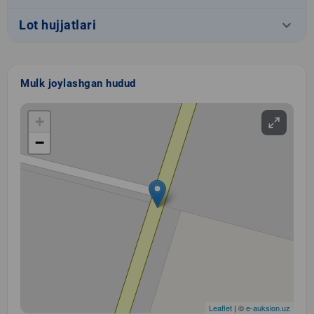
keyboard_arrow_down
Lot hujjatlari
Mulk joylashgan hudud
+
−
Leaflet
| ©
e-auksion.uz