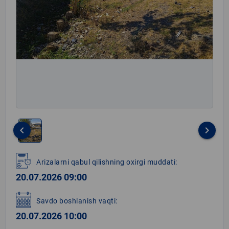
keyboard_arrow_left
keyboard_arrow_right
Item
1
Arizalarni qabul qilishning oxirgi muddati:
of
20.07.2026 09:00
1
Savdo boshlanish vaqti:
20.07.2026 10:00