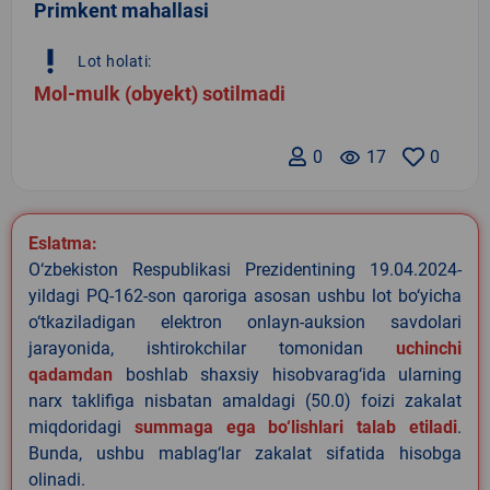
Primkent mahallasi
priority_high
Lot holati:
Mol-mulk (obyekt) sotilmadi
0
remove_red_eye
17
0
Eslatma:
O‘zbekiston Respublikasi Prezidentining 19.04.2024-
yildagi PQ-162-son qaroriga asosan ushbu lot bo‘yicha
o‘tkaziladigan elektron onlayn-auksion savdolari
jarayonida, ishtirokchilar tomonidan
uchinchi
qadamdan
boshlab shaxsiy hisobvarag‘ida ularning
narx taklifiga nisbatan amaldagi (50.0) foizi zakalat
miqdoridagi
summaga ega bo‘lishlari talab etiladi
.
Bunda, ushbu mablag‘lar zakalat sifatida hisobga
olinadi.