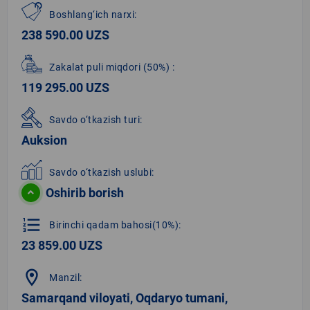
Boshlang‘ich narxi:
238 590.00 UZS
Zakalat puli miqdori
(50%)
:
119 295.00 UZS
Savdo o‘tkazish turi:
Auksion
Savdo o‘tkazish uslubi:
Oshirib borish
format_list_numbered
Birinchi qadam bahosi(10%):
23 859.00 UZS
location_on
Manzil:
Samarqand viloyati, Oqdaryo tumani,