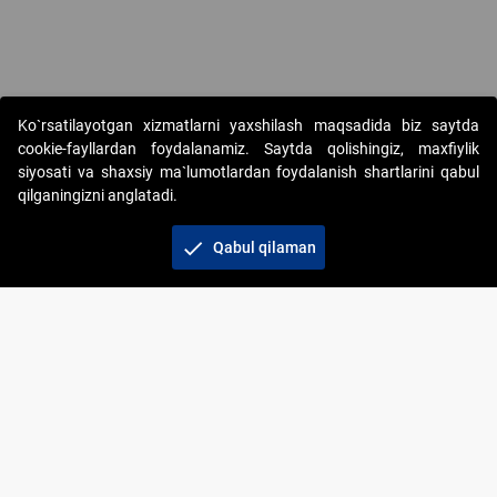
Copyright © 2017-2026. "Elektron onlayn-auksionlarni tashkil etish"
Ko`rsatilayotgan xizmatlarni yaxshilash maqsadida biz saytda
AJ. Barcha huquqlar himoyalangan
cookie-fayllardan foydalanamiz. Saytda qolishingiz, maxfiylik
siyosati va shaxsiy ma`lumotlardan foydalanish shartlarini qabul
qilganingizni anglatadi.
check
Qabul qilaman
+998 71 202-21-11
Veb-saytdagi axborot materiallaridan boshqa
shaxslar foydalanganda jamiyatning korporativ veb-
saytiga majburiy havolalar ko‘rsatilishi kerak