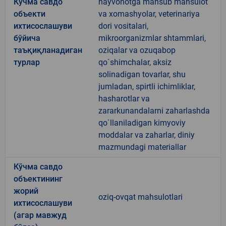
Кўчма савдо
hayvonotga mansub mahsulot
объекти
va xomashyolar, veterinariya
ихтисослашуви
dori vositalari,
бўйича
mikroorganizmlar shtammlari,
таъқиқланадиган
oziqalar va ozuqabop
турлар
qo`shimchalar, aksiz
solinadigan tovarlar, shu
jumladan, spirtli ichimliklar,
hasharotlar va
zararkunandalarni zaharlashda
qo`llaniladigan kimyoviy
moddalar va zaharlar, diniy
mazmundagi materiallar
Кўчма савдо
объектининг
жорий
oziq-ovqat mahsulotlari
ихтисослашуви
(агар мавжуд