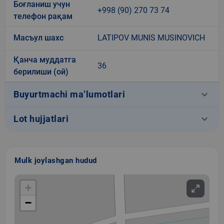
Боғланиш учун
+998 (90) 270 73 74
телефон рақам
Масъул шахс
LATIPOV MUNIS MUSINOVICH
Қанча муддатга
36
берилиши (ой)
keyboard_arrow_down
Buyurtmachi ma’lumotlari
keyboard_arrow_down
Lot hujjatlari
Mulk joylashgan hudud
+
−