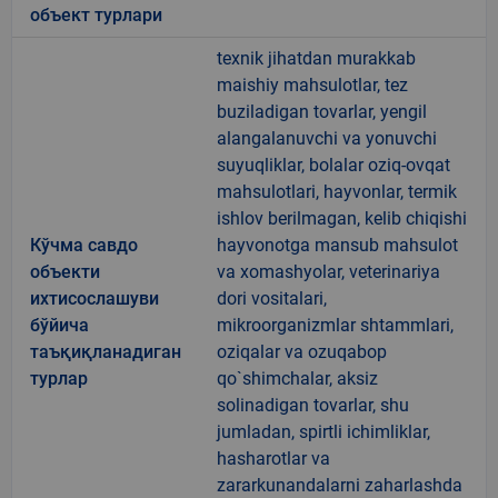
объект турлари
texnik jihatdan murakkab
maishiy mahsulotlar, tez
buziladigan tovarlar, yengil
alangalanuvchi va yonuvchi
suyuqliklar, bolalar oziq-ovqat
mahsulotlari, hayvonlar, termik
ishlov berilmagan, kelib chiqishi
Кўчма савдо
hayvonotga mansub mahsulot
объекти
va xomashyolar, veterinariya
ихтисослашуви
dori vositalari,
бўйича
mikroorganizmlar shtammlari,
таъқиқланадиган
oziqalar va ozuqabop
турлар
qo`shimchalar, aksiz
solinadigan tovarlar, shu
jumladan, spirtli ichimliklar,
hasharotlar va
zararkunandalarni zaharlashda