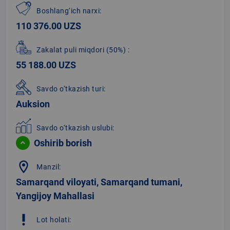
Boshlang‘ich narxi:
110 376.00 UZS
Zakalat puli miqdori
(50%)
:
55 188.00 UZS
Savdo o‘tkazish turi:
Auksion
Savdo o‘tkazish uslubi:
Oshirib borish
location_on
Manzil:
Samarqand viloyati, Samarqand tumani,
Yangijoy Mahallasi
priority_high
Lot holati: