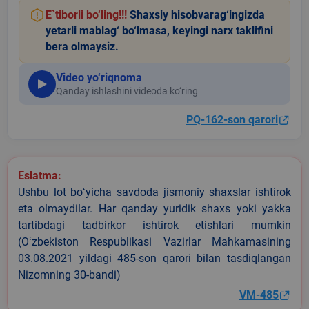
E`tiborli bo‘ling!!!
Shaxsiy hisobvarag‘ingizda
yetarli mablag‘ bo‘lmasa, keyingi narx taklifini
bera olmaysiz.
Video yo‘riqnoma
Qanday ishlashini videoda ko‘ring
PQ-162-son qarori
Eslatma:
Ushbu lot boʻyicha savdoda jismoniy shaxslar ishtirok
eta olmaydilar. Har qanday yuridik shaxs yoki yakka
tartibdagi tadbirkor ishtirok etishlari mumkin
(Oʻzbekiston Respublikasi Vazirlar Mahkamasining
03.08.2021 yildagi 485-son qarori bilan tasdiqlangan
Nizomning 30-bandi)
VM-485