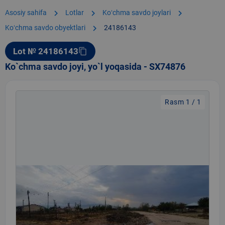
chevron_right
chevron_right
chevron_right
Asosiy sahifa
Lotlar
Koʻchma savdo joylari
chevron_right
Koʻchma savdo obyektlari
24186143
Lot № 24186143
content_copy
Ko`chma savdo joyi, yo`l yoqasida - SX74876
Rasm 1 / 1