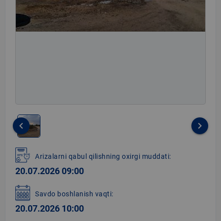
keyboard_arrow_left
keyboard_arrow_right
Item
1
Arizalarni qabul qilishning oxirgi muddati:
of
20.07.2026 09:00
1
Savdo boshlanish vaqti:
20.07.2026 10:00