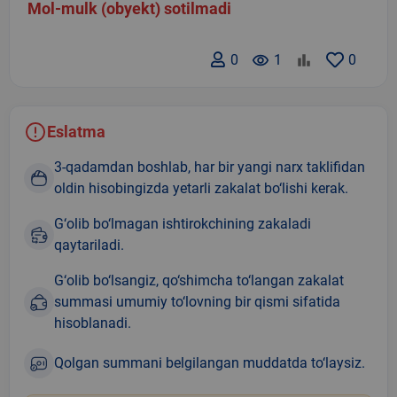
Mol-mulk (obyekt) sotilmadi
0
remove_red_eye
1
0
Eslatma
3-qadamdan boshlab, har bir yangi narx taklifidan
oldin hisobingizda yetarli zakalat bo‘lishi kerak.
G‘olib bo‘lmagan ishtirokchining zakaladi
qaytariladi.
G‘olib bo‘lsangiz, qo‘shimcha to‘langan zakalat
summasi umumiy to‘lovning bir qismi sifatida
hisoblanadi.
Qolgan summani belgilangan muddatda to‘laysiz.