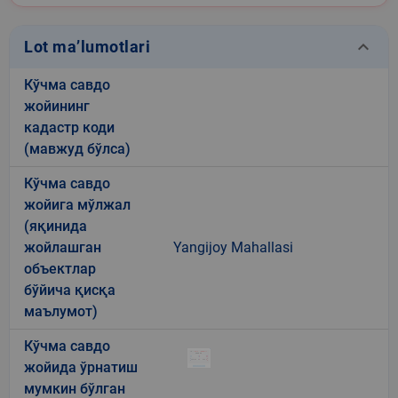
keyboard_arrow_down
Lot ma’lumotlari
Кўчма савдо
жойининг
кадастр коди
(мавжуд бўлса)
Кўчма савдо
жойига мўлжал
(яқинида
жойлашган
Yangijoy Mahallasi
объектлар
бўйича қисқа
маълумот)
Кўчма савдо
жойида ўрнатиш
мумкин бўлган