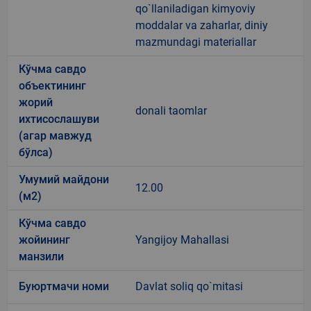
qo`llaniladigan kimyoviy
moddalar va zaharlar, diniy
mazmundagi materiallar
Кўчма савдо
объектининг
жорий
donali taomlar
ихтисослашуви
(агар мавжуд
бўлса)
Умумий майдони
12.00
(м2)
Кўчма савдо
жойининг
Yangijoy Mahallasi
манзили
Буюртмачи номи
Davlat soliq qo`mitasi