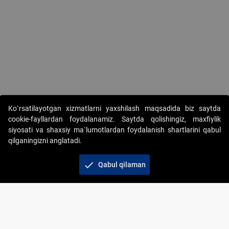
Ko`rsatilayotgan xizmatlarni yaxshilash maqsadida biz saytda
cookie-fayllardan foydalanamiz. Saytda qolishingiz, maxfiylik
siyosati va shaxsiy ma`lumotlardan foydalanish shartlarini qabul
qilganingizni anglatadi.
Copyright © 2017-2026. "Elektron onlayn-auksionlarni
tashkil etish" AJ. Barcha huquqlar himoyalangan
check
Qabul qilaman
To‘lov usullari