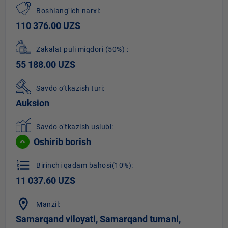
Boshlang‘ich narxi:
110 376.00 UZS
Zakalat puli miqdori
(50%)
:
55 188.00 UZS
Savdo o‘tkazish turi:
Auksion
Savdo o‘tkazish uslubi:
Oshirib borish
format_list_numbered
Birinchi qadam bahosi(10%):
11 037.60 UZS
location_on
Manzil:
Samarqand viloyati, Samarqand tumani,