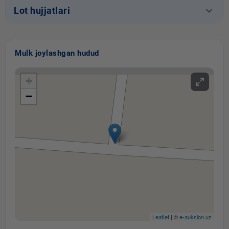
keyboard_arrow_down
Lot hujjatlari
Mulk joylashgan hudud
+
−
Leaflet
| ©
e-auksion.uz