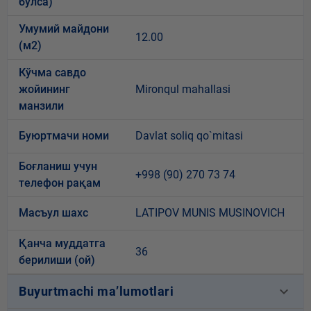
бўлса)
Умумий майдони
12.00
(м2)
Кўчма савдо
жойининг
Mironqul mahallasi
манзили
Буюртмачи номи
Davlat soliq qo`mitasi
Боғланиш учун
+998 (90) 270 73 74
телефон рақам
Масъул шахс
LATIPOV MUNIS MUSINOVICH
Қанча муддатга
36
берилиши (ой)
keyboard_arrow_down
Buyurtmachi ma’lumotlari