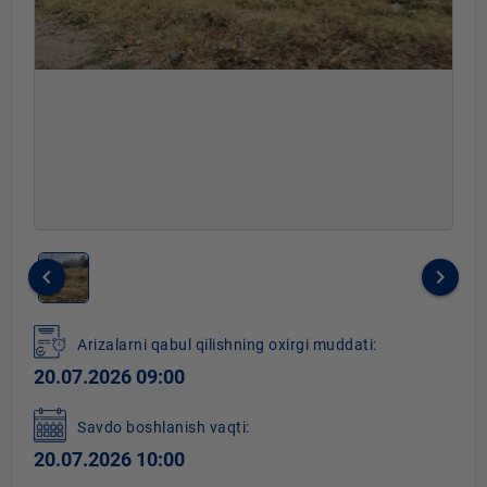
keyboard_arrow_left
keyboard_arrow_right
Item
1
Arizalarni qabul qilishning oxirgi muddati:
of
20.07.2026 09:00
1
Savdo boshlanish vaqti:
20.07.2026 10:00