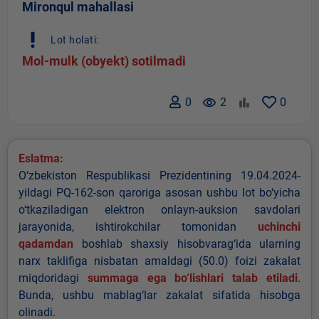
Mironqul mahallasi
priority_high
Lot holati:
Mol-mulk (obyekt) sotilmadi
0
remove_red_eye
2
0
Eslatma:
O‘zbekiston Respublikasi Prezidentining 19.04.2024-
yildagi PQ-162-son qaroriga asosan ushbu lot bo‘yicha
o‘tkaziladigan elektron onlayn-auksion savdolari
jarayonida, ishtirokchilar tomonidan
uchinchi
qadamdan
boshlab shaxsiy hisobvarag‘ida ularning
narx taklifiga nisbatan amaldagi (50.0) foizi zakalat
miqdoridagi
summaga ega bo‘lishlari talab etiladi
.
Bunda, ushbu mablag‘lar zakalat sifatida hisobga
olinadi.