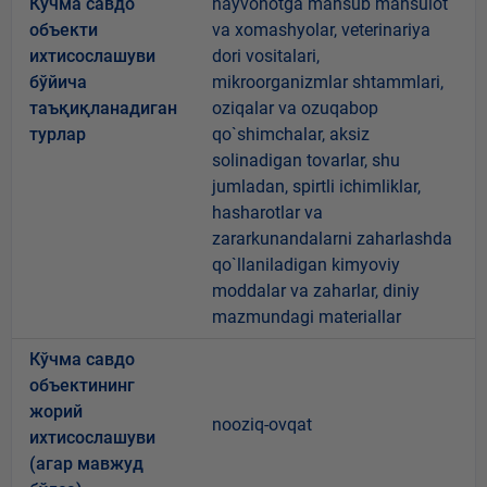
Кўчма савдо
hayvonotga mansub mahsulot
объекти
va xomashyolar, veterinariya
ихтисослашуви
dori vositalari,
бўйича
mikroorganizmlar shtammlari,
таъқиқланадиган
oziqalar va ozuqabop
турлар
qo`shimchalar, aksiz
solinadigan tovarlar, shu
jumladan, spirtli ichimliklar,
hasharotlar va
zararkunandalarni zaharlashda
qo`llaniladigan kimyoviy
moddalar va zaharlar, diniy
mazmundagi materiallar
Кўчма савдо
объектининг
жорий
nooziq-ovqat
ихтисослашуви
(агар мавжуд