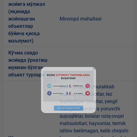
жойига мўлжал
(яқинида
жойлашган
Mironqul mahallasi
объектлар
бўйича қисқа
маълумот)
Кўчма савдо
жойида ўрнатиш
мумкин бўлган
объект турлари
texnik jihatdan murakkab
maishiy mahsulotlar, tez
buziladigan tovarlar, yengil
alangalanuvchi va yonuvchi
suyuqliklar, bolalar oziq-ovqat
mahsulotlari, hayvonlar, termik
ishlov berilmagan, kelib chiqishi