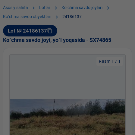
chevron_right
chevron_right
chevron_right
Asosiy sahifa
Lotlar
Koʻchma savdo joylari
chevron_right
Koʻchma savdo obyektlari
24186137
Lot № 24186137
content_copy
Ko`chma savdo joyi, yo`l yoqasida - SX74865
Rasm 1 / 1