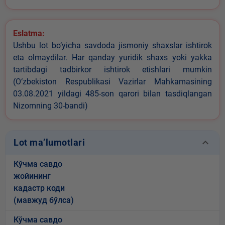
Eslatma:
Ushbu lot bo‘yicha savdoda jismoniy shaxslar ishtirok
eta olmaydilar. Har qanday yuridik shaxs yoki yakka
tartibdagi tadbirkor ishtirok etishlari mumkin
(O‘zbekiston Respublikasi Vazirlar Mahkamasining
03.08.2021 yildagi 485-son qarori bilan tasdiqlangan
Nizomning 30-bandi)
keyboard_arrow_down
Lot ma’lumotlari
Кўчма савдо
жойининг
кадастр коди
(мавжуд бўлса)
Кўчма савдо