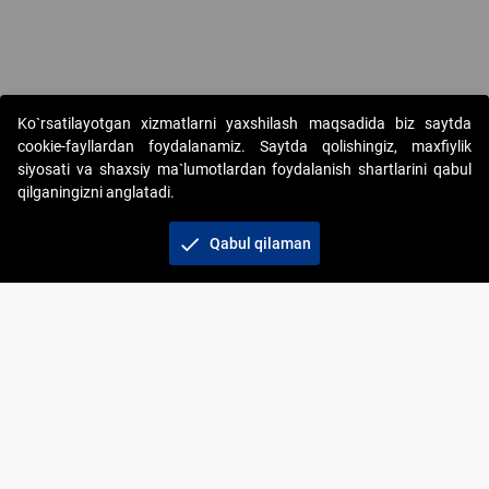
Copyright © 2017-2026. "Elektron onlayn-auksionlarni tashkil etish"
Ko`rsatilayotgan xizmatlarni yaxshilash maqsadida biz saytda
AJ. Barcha huquqlar himoyalangan
cookie-fayllardan foydalanamiz. Saytda qolishingiz, maxfiylik
siyosati va shaxsiy ma`lumotlardan foydalanish shartlarini qabul
qilganingizni anglatadi.
check
Qabul qilaman
+998 71 202-21-11
Veb-saytdagi axborot materiallaridan boshqa
shaxslar foydalanganda jamiyatning korporativ veb-
saytiga majburiy havolalar ko‘rsatilishi kerak