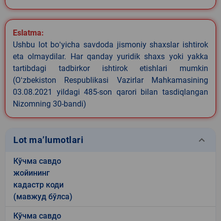
Eslatma:
Ushbu lot boʻyicha savdoda jismoniy shaxslar ishtirok
eta olmaydilar. Har qanday yuridik shaxs yoki yakka
tartibdagi tadbirkor ishtirok etishlari mumkin
(Oʻzbekiston Respublikasi Vazirlar Mahkamasining
03.08.2021 yildagi 485-son qarori bilan tasdiqlangan
Nizomning 30-bandi)
keyboard_arrow_down
Lot ma’lumotlari
Кўчма савдо
жойининг
кадастр коди
(мавжуд бўлса)
Кўчма савдо