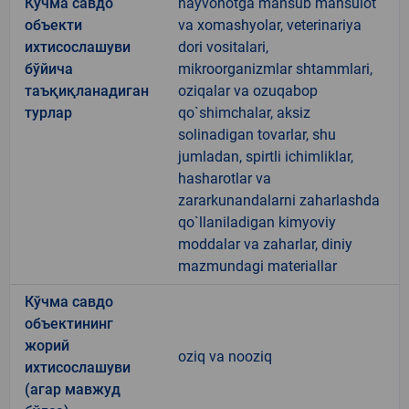
Кўчма савдо
hayvonotga mansub mahsulot
объекти
va xomashyolar, veterinariya
ихтисослашуви
dori vositalari,
бўйича
mikroorganizmlar shtammlari,
таъқиқланадиган
oziqalar va ozuqabop
турлар
qo`shimchalar, aksiz
solinadigan tovarlar, shu
jumladan, spirtli ichimliklar,
hasharotlar va
zararkunandalarni zaharlashda
qo`llaniladigan kimyoviy
moddalar va zaharlar, diniy
mazmundagi materiallar
Кўчма савдо
объектининг
жорий
oziq va nooziq
ихтисослашуви
(агар мавжуд