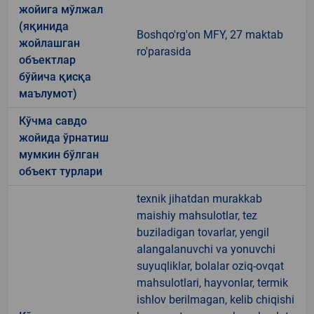
жойига мўлжал
(яқинида
Boshqo'rg'on MFY, 27 maktab
жойлашган
ro'parasida
объектлар
бўйича қисқа
маълумот)
Кўчма савдо
жойида ўрнатиш
мумкин бўлган
объект турлари
texnik jihatdan murakkab
maishiy mahsulotlar, tez
buziladigan tovarlar, yengil
alangalanuvchi va yonuvchi
suyuqliklar, bolalar oziq-ovqat
mahsulotlari, hayvonlar, termik
ishlov berilmagan, kelib chiqishi