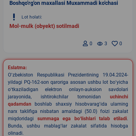
Boshqo'rg'on maxallasi Muxammadi ko'chasi
priority_high
Lot holati:
Mol-mulk (obyekt) sotilmadi
0
remove_red_eye
3
0
Eslatma:
Oʻzbekiston Respublikasi Prezidentining 19.04.2024-
yildagi PQ-162-son qaroriga asosan ushbu lot boʻyicha
oʻtkaziladigan elektron onlayn-auksion savdolari
jarayonida, ishtirokchilar tomonidan
uchinchi
qadamdan
boshlab shaxsiy hisobvaragʻida ularning
narx taklifiga nisbatan amaldagi (50.0) foizi zakalat
miqdoridagi
summaga ega boʻlishlari talab etiladi
.
Bunda, ushbu mablagʻlar zakalat sifatida hisobga
olinadi.