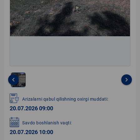
keyboard_arrow_left
keyboard_arrow_right
Item
1
Arizalarni qabul qilishning oxirgi muddati:
of
20.07.2026 09:00
1
Savdo boshlanish vaqti:
20.07.2026 10:00