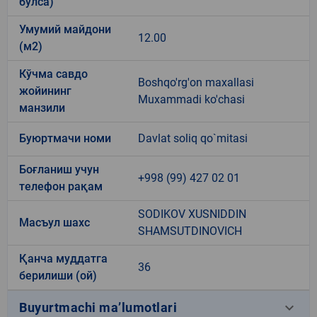
бўлса)
Умумий майдони
12.00
(м2)
Кўчма савдо
Boshqo'rg'on maxallasi
жойининг
Muxammadi ko'chasi
манзили
Буюртмачи номи
Davlat soliq qo`mitasi
Боғланиш учун
+998 (99) 427 02 01
телефон рақам
SODIKOV XUSNIDDIN
Масъул шахс
SHAMSUTDINOVICH
Қанча муддатга
36
берилиши (ой)
keyboard_arrow_down
Buyurtmachi ma’lumotlari