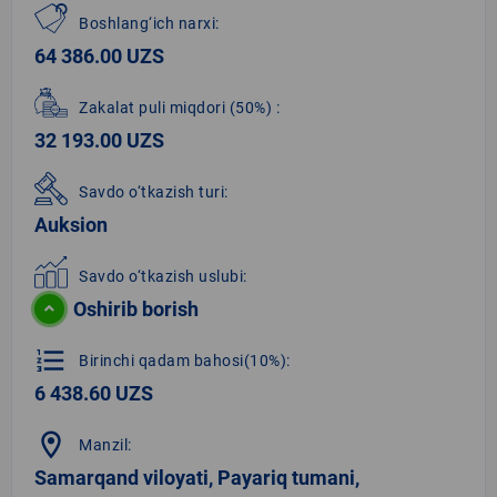
Boshlang‘ich narxi:
64 386.00 UZS
Zakalat puli miqdori
(50%)
:
32 193.00 UZS
Savdo o‘tkazish turi:
Auksion
Savdo o‘tkazish uslubi:
Oshirib borish
format_list_numbered
Birinchi qadam bahosi(10%):
6 438.60 UZS
location_on
Manzil:
Samarqand viloyati, Payariq tumani,