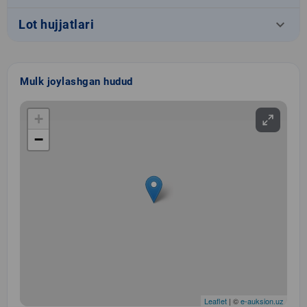
keyboard_arrow_down
Lot hujjatlari
Mulk joylashgan hudud
+
−
Leaflet
| ©
e-auksion.uz