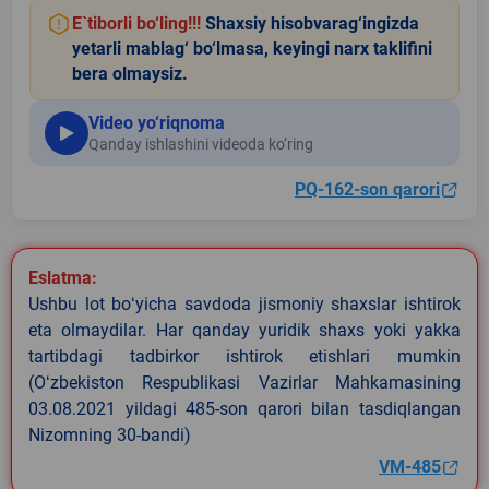
E`tiborli bo‘ling!!!
Shaxsiy hisobvarag‘ingizda
yetarli mablag‘ bo‘lmasa, keyingi narx taklifini
bera olmaysiz.
Video yo‘riqnoma
Qanday ishlashini videoda ko‘ring
PQ-162-son qarori
Eslatma:
Ushbu lot boʻyicha savdoda jismoniy shaxslar ishtirok
eta olmaydilar. Har qanday yuridik shaxs yoki yakka
tartibdagi tadbirkor ishtirok etishlari mumkin
(Oʻzbekiston Respublikasi Vazirlar Mahkamasining
03.08.2021 yildagi 485-son qarori bilan tasdiqlangan
Nizomning 30-bandi)
VM-485