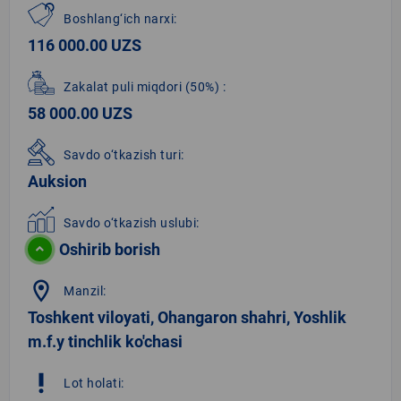
Boshlang‘ich narxi:
116 000.00 UZS
Zakalat puli miqdori
(50%)
:
58 000.00 UZS
Savdo o‘tkazish turi:
Auksion
Savdo o‘tkazish uslubi:
Oshirib borish
location_on
Manzil:
Toshkent viloyati, Ohangaron shahri, Yoshlik
m.f.y tinchlik ko'chasi
priority_high
Lot holati: