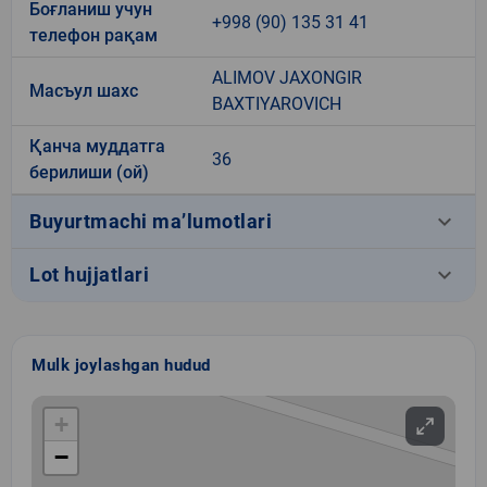
Боғланиш учун
+998 (90) 135 31 41
телефон рақам
ALIMOV JAXONGIR
Масъул шахс
BAXTIYAROVICH
Қанча муддатга
36
берилиши (ой)
keyboard_arrow_down
Buyurtmachi ma’lumotlari
keyboard_arrow_down
Lot hujjatlari
Mulk joylashgan hudud
+
−