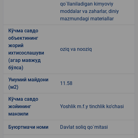
qo`llaniladigan kimyoviy
moddalar va zaharlar, diniy
mazmundagi materiallar
Кўчма савдо
объектининг
жорий
oziq va nooziq
ихтисослашуви
(агар мавжуд
бўлса)
Умумий майдони
11.58
(м2)
Кўчма савдо
жойининг
Yoshlik m.f.y tinchlik ko'chasi
манзили
Буюртмачи номи
Davlat soliq qo`mitasi