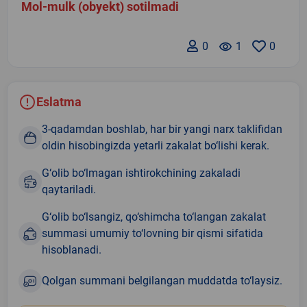
Mol-mulk (obyekt) sotilmadi
0
remove_red_eye
1
0
Eslatma
3-qadamdan boshlab, har bir yangi narx taklifidan
oldin hisobingizda yetarli zakalat bo‘lishi kerak.
G‘olib bo‘lmagan ishtirokchining zakaladi
qaytariladi.
G‘olib bo‘lsangiz, qo‘shimcha to‘langan zakalat
summasi umumiy to‘lovning bir qismi sifatida
hisoblanadi.
Qolgan summani belgilangan muddatda to‘laysiz.