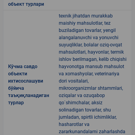
объект турлари
texnik jihatdan murakkab
maishiy mahsulotlar, tez
buziladigan tovarlar, yengil
alangalanuvchi va yonuvchi
suyuqliklar, bolalar oziq-ovqat
mahsulotlari, hayvonlar, termik
ishlov berilmagan, kelib chiqishi
Кўчма савдо
hayvonotga mansub mahsulot
объекти
va xomashyolar, veterinariya
ихтисослашуви
dori vositalari,
бўйича
mikroorganizmlar shtammlari,
таъқиқланадиган
oziqalar va ozuqabop
турлар
qo`shimchalar, aksiz
solinadigan tovarlar, shu
jumladan, spirtli ichimliklar,
hasharotlar va
zararkunandalarni zaharlashda