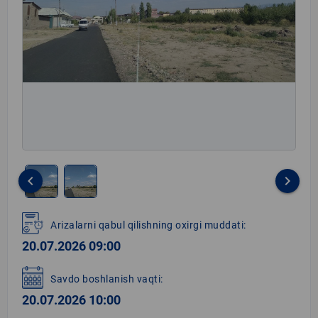
keyboard_arrow_left
keyboard_arrow_right
Item
1
Arizalarni qabul qilishning oxirgi muddati:
of
20.07.2026 09:00
2
Savdo boshlanish vaqti:
20.07.2026 10:00