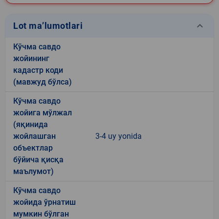
keyboard_arrow_down
Lot ma’lumotlari
Кўчма савдо
жойининг
кадастр коди
(мавжуд бўлса)
Кўчма савдо
жойига мўлжал
(яқинида
жойлашган
3-4 uy yonida
объектлар
бўйича қисқа
маълумот)
Кўчма савдо
жойида ўрнатиш
мумкин бўлган