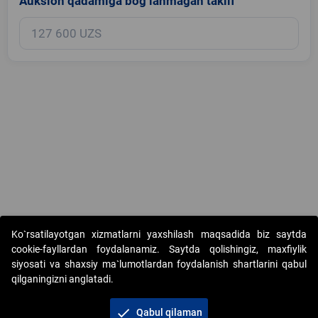
Auksion qadamiga bog‘lanmagan taklif
Copyright © 2017-2026. "Elektron onlayn-auksionlarni tashkil etish"
Ko`rsatilayotgan xizmatlarni yaxshilash maqsadida biz saytda
AJ. Barcha huquqlar himoyalangan
cookie-fayllardan foydalanamiz. Saytda qolishingiz, maxfiylik
siyosati va shaxsiy ma`lumotlardan foydalanish shartlarini qabul
qilganingizni anglatadi.
check
Qabul qilaman