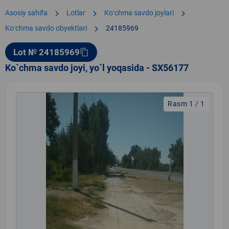
chevron_right
chevron_right
chevron_right
Asosiy sahifa
Lotlar
Koʻchma savdo joylari
chevron_right
Koʻchma savdo obyektlari
24185969
Lot № 24185969
content_copy
Ko`chma savdo joyi, yo`l yoqasida - SX56177
Rasm 1 / 1