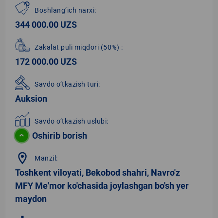
Boshlang‘ich narxi:
344 000.00 UZS
Zakalat puli miqdori
(50%)
:
172 000.00 UZS
Savdo o‘tkazish turi:
Auksion
Savdo o‘tkazish uslubi:
Oshirib borish
location_on
Manzil:
Toshkent viloyati, Bekobod shahri, Navro'z
MFY Me'mor ko'chasida joylashgan bo'sh yer
maydon