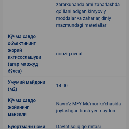
zararkunandalarni zaharlashda
qo`llaniladigan kimyoviy
moddalar va zaharlar, diniy
mazmundagi materiallar
Кўчма савдо
объектининг
жорий
nooziq-ovqat
ихтисослашуви
(агар мавжуд
бўлса)
Умумий майдони
14.00
(м2)
Кўчма савдо
Navro'z MFY Me'mor ko'chasida
жойининг
joylashgan bo'sh yer maydon
манзили
Буюртмачи номи
Davlat soliq qo`mitasi