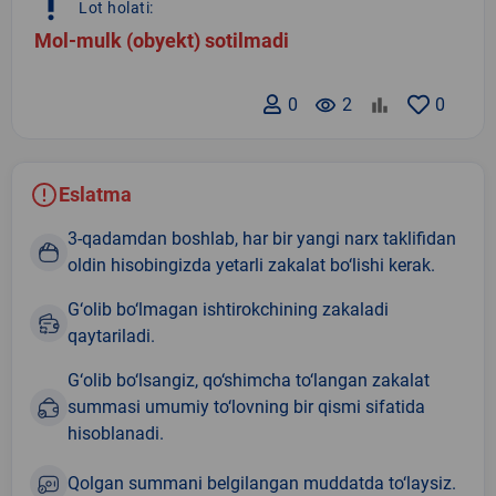
priority_high
Lot holati:
Mol-mulk (obyekt) sotilmadi
0
remove_red_eye
2
0
Eslatma
3-qadamdan boshlab, har bir yangi narx taklifidan
oldin hisobingizda yetarli zakalat bo‘lishi kerak.
G‘olib bo‘lmagan ishtirokchining zakaladi
qaytariladi.
G‘olib bo‘lsangiz, qo‘shimcha to‘langan zakalat
summasi umumiy to‘lovning bir qismi sifatida
hisoblanadi.
Qolgan summani belgilangan muddatda to‘laysiz.