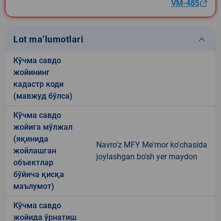
VM-485
keyboard_arrow_down
Lot ma’lumotlari
Кўчма савдо
жойининг
кадастр коди
(мавжуд бўлса)
Кўчма савдо
жойига мўлжал
(яқинида
Navro'z MFY Me'mor ko'chasida
жойлашган
joylashgan bo'sh yer maydon
объектлар
бўйича қисқа
маълумот)
Кўчма савдо
жойида ўрнатиш