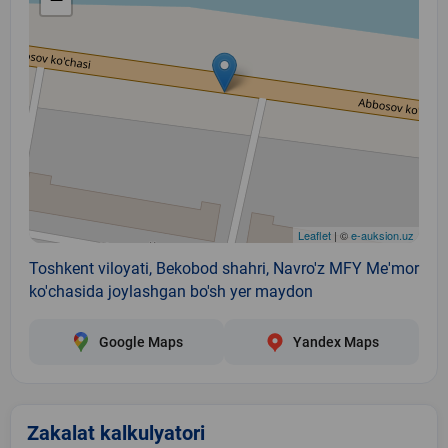
Leaflet
| ©
e-auksion.uz
Toshkent viloyati, Bekobod shahri, Navro'z MFY Me'mor
ko'chasida joylashgan bo'sh yer maydon
Google Maps
Yandex Maps
Zakalat kalkulyatori