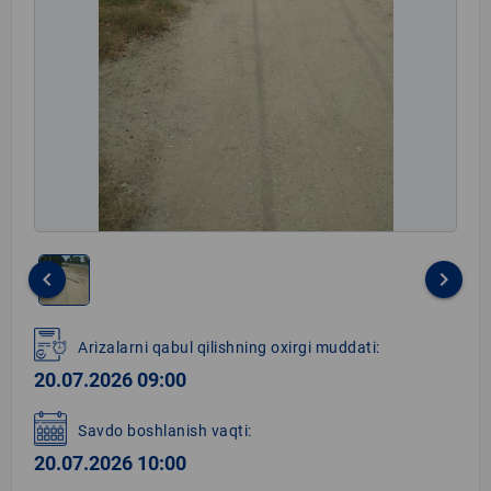
keyboard_arrow_left
keyboard_arrow_right
Item
1
Arizalarni qabul qilishning oxirgi muddati:
of
20.07.2026 09:00
1
Savdo boshlanish vaqti:
20.07.2026 10:00