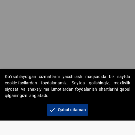
Ko`rsatilayotgan xizmatlarni yaxshilash maqsadida biz saytda
cookie-fayllardan foydalanamiz. Saytda qolishingiz, maxfiylik
siyosati va shaxsiy ma`lumotlardan foydalanish shartlarini qabul
qilganingizni anglatadi.
Copyright © 2017-2026. "Elektron onlayn-auksionlarni
tashkil etish" AJ. Barcha huquqlar himoyalangan
check
Qabul qilaman