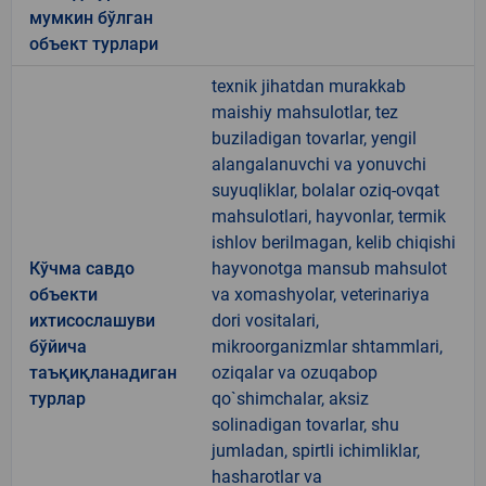
мумкин бўлган
объект турлари
texnik jihatdan murakkab
maishiy mahsulotlar, tez
buziladigan tovarlar, yengil
alangalanuvchi va yonuvchi
suyuqliklar, bolalar oziq-ovqat
mahsulotlari, hayvonlar, termik
ishlov berilmagan, kelib chiqishi
Кўчма савдо
hayvonotga mansub mahsulot
объекти
va xomashyolar, veterinariya
ихтисослашуви
dori vositalari,
бўйича
mikroorganizmlar shtammlari,
таъқиқланадиган
oziqalar va ozuqabop
турлар
qo`shimchalar, aksiz
solinadigan tovarlar, shu
jumladan, spirtli ichimliklar,
hasharotlar va