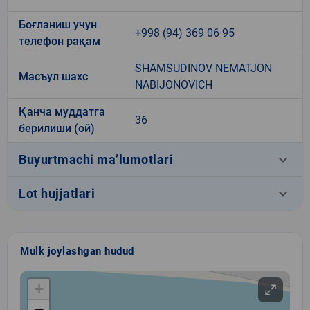
Боғланиш учун
+998 (94) 369 06 95
телефон рақам
SHAMSUDINOV NEMATJON
Масъул шахс
NABIJONOVICH
Қанча муддатга
36
берилиши (ой)
keyboard_arrow_down
Buyurtmachi ma’lumotlari
keyboard_arrow_down
Lot hujjatlari
Mulk joylashgan hudud
+
−