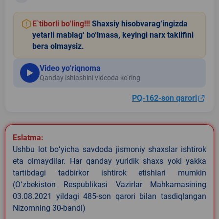
E`tiborli bo‘ling!!!
Shaxsiy hisobvarag‘ingizda
yetarli mablag‘ bo‘lmasa, keyingi narx taklifini
bera olmaysiz.
Video yo‘riqnoma
Qanday ishlashini videoda ko‘ring
PQ-162-son qarori
Eslatma:
Ushbu lot boʻyicha savdoda jismoniy shaxslar ishtirok
eta olmaydilar. Har qanday yuridik shaxs yoki yakka
tartibdagi tadbirkor ishtirok etishlari mumkin
(Oʻzbekiston Respublikasi Vazirlar Mahkamasining
03.08.2021 yildagi 485-son qarori bilan tasdiqlangan
Nizomning 30-bandi)