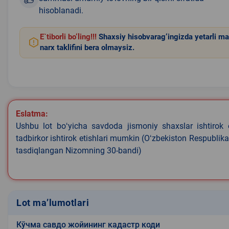
hisoblanadi.
E`tiborli bo‘ling!!!
Shaxsiy hisobvarag‘ingizda yetarli ma
narx taklifini bera olmaysiz.
Eslatma:
Ushbu lot boʻyicha savdoda jismoniy shaxslar ishtirok 
tadbirkor ishtirok etishlari mumkin (Oʻzbekiston Respublik
tasdiqlangan Nizomning 30-bandi)
Lot ma’lumotlari
Кўчма савдо жойининг кадастр коди