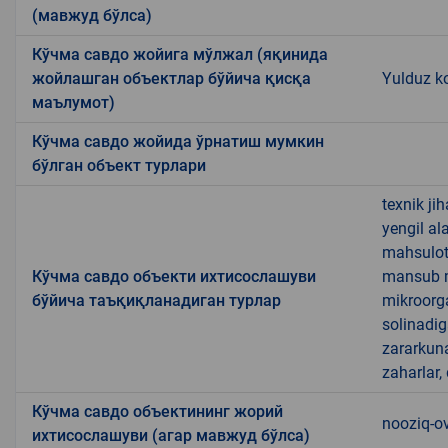
(мавжуд бўлса)
Кўчма савдо жойига мўлжал (яқинида
жойлашган объектлар бўйича қисқа
Yulduz ko
маълумот)
Кўчма савдо жойида ўрнатиш мумкин
бўлган объект турлари
texnik ji
yengil al
mahsulotl
Кўчма савдо объекти ихтисослашуви
mansub ma
бўйича таъқиқланадиган турлар
mikroorg
solinadig
zararkun
zaharlar,
Кўчма савдо объектининг жорий
nooziq-o
ихтисослашуви (агар мавжуд бўлса)