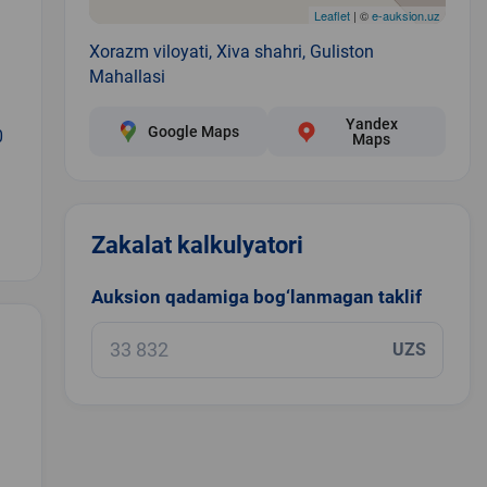
Leaflet
| ©
e-auksion.uz
Xorazm viloyati, Xiva shahri, Guliston
Mahallasi
Yandex
Google Maps
0
Maps
Zakalat kalkulyatori
Auksion qadamiga bog‘lanmagan taklif
UZS
.