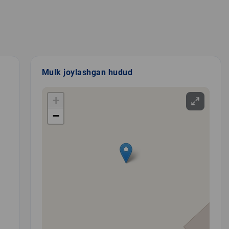
Mulk joylashgan hudud
+
−