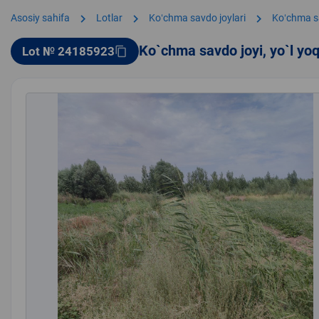
chevron_right
chevron_right
chevron_right
Asosiy sahifa
Lotlar
Koʻchma savdo joylari
Koʻchma s
Ko`chma savdo joyi, yo`l yo
Lot № 24185923
content_copy