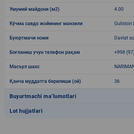
Умумий майдони (м2)
4.00
Кўчма савдо жойининг манзили
Guliston
Буюртмачи номи
Davlat so
Боғланиш учун телефон рақам
+998 (97
Масъул шахс
NARIMAN
Қанча муддатга берилиши (ой)
36
Buyurtmachi ma’lumotlari
Lot hujjatlari