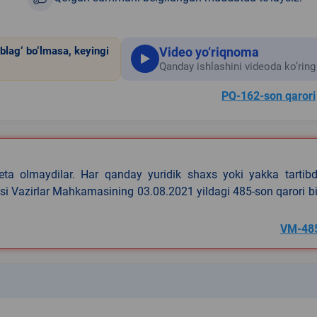
Video yo‘riqnoma
blag‘ bo‘lmasa, keyingi
Qanday ishlashini videoda ko‘ring
PQ-162-son qarori
eta olmaydilar. Har qanday yuridik shaxs yoki yakka tartibd
asi Vazirlar Mahkamasining 03.08.2021 yildagi 485-son qarori b
VM-48
k