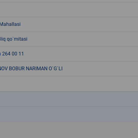
 Mahallasi
liq qo`mitasi
) 264 00 11
OV BOBUR NARIMAN O`G`LI
k
k