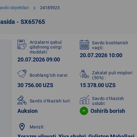
chevron_right
avdo obyektlari
24185923
qasida - SX65765
Arizalarni qabul
Savdo boshlanish
qilishning oxirgi
vaqti:
muddati:
20.07.2026 10:00
20.07.2026 09:00
Zakalat puli miqdori
Boshlang‘ich narxi:
(50%)
:
30 756.00 UZS
15 378.00 UZS
Savdo o‘tkazish
Savdo o‘tkazish turi:
uslubi:
Auksion
Oshirib borish
location_on
Manzil:
Xorazm viloyati, Xiva shahri, Guliston Mahallasi