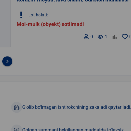
priority_high
Lot holati:
Mol-mulk (obyekt) sotilmadi
0
remove_red_eye
1
keyboard_arrow_right
G‘olib bo‘lmagan ishtirokchining zakaladi qaytariladi
Qolgan summani belgilangan muddatda to‘laysiz.