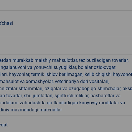
'chasi
hatdan murakkab maishiy mahsulotlar, tez buziladigan tovarlar,
angalanuvchi va yonuvchi suyuqliklar, bolalar oziq-ovqat
ari, hayvonlar, termik ishlov berilmagan, kelib chiqishi hayvono
hsulot va xomashyolar, veterinariya dori vositalari,
anizmlar shtammlari, oziqalar va ozuqabop qo`shimchalar, aksi
an tovarlar, shu jumladan, spirtli ichimliklar, hasharotlar va
andalarni zaharlashda qo`llaniladigan kimyoviy moddalar va
 diniy mazmundagi materiallar
vqat