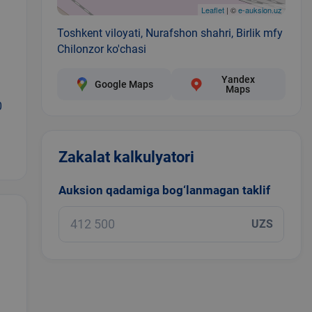
Leaflet
| ©
e-auksion.uz
Toshkent viloyati, Nurafshon shahri, Birlik mfy
Chilonzor ko'chasi
Yandex
Google Maps
Maps
0
Zakalat kalkulyatori
Auksion qadamiga bog‘lanmagan taklif
UZS
.