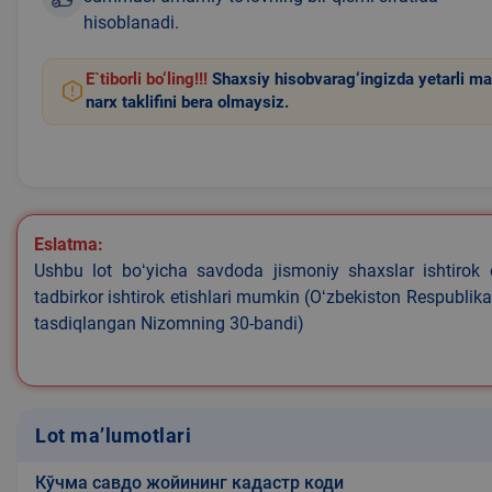
hisoblanadi.
E`tiborli bo‘ling!!!
Shaxsiy hisobvarag‘ingizda yetarli ma
narx taklifini bera olmaysiz.
Eslatma:
Ushbu lot boʻyicha savdoda jismoniy shaxslar ishtirok 
tadbirkor ishtirok etishlari mumkin (Oʻzbekiston Respublik
tasdiqlangan Nizomning 30-bandi)
Lot ma’lumotlari
Кўчма савдо жойининг кадастр коди