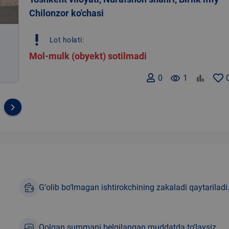
Chilonzor ko'chasi
priority_high
Lot holati:
Mol-mulk (obyekt) sotilmadi
0
remove_red_eye
1
keyboard_arrow_right
G‘olib bo‘lmagan ishtirokchining zakaladi qaytariladi
Qolgan summani belgilangan muddatda to‘laysiz.