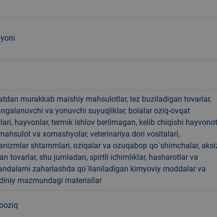
 yoni
hatdan murakkab maishiy mahsulotlar, tez buziladigan tovarlar,
angalanuvchi va yonuvchi suyuqliklar, bolalar oziq-ovqat
ari, hayvonlar, termik ishlov berilmagan, kelib chiqishi hayvono
hsulot va xomashyolar, veterinariya dori vositalari,
anizmlar shtammlari, oziqalar va ozuqabop qo`shimchalar, aksi
an tovarlar, shu jumladan, spirtli ichimliklar, hasharotlar va
andalarni zaharlashda qo`llaniladigan kimyoviy moddalar va
 diniy mazmundagi materiallar
nooziq