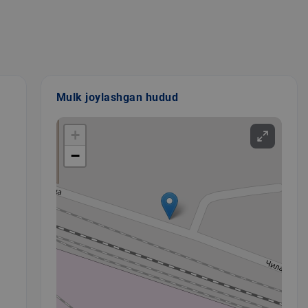
Mulk joylashgan hudud
+
−