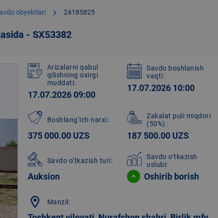
chevron_right
avdo obyektlari
24185825
qasida - SX53382
Arizalarni qabul
Savdo boshlanish
qilishning oxirgi
vaqti:
muddati:
17.07.2026 10:00
17.07.2026 09:00
Zakalat puli miqdori
Boshlang‘ich narxi:
(50%)
:
375 000.00 UZS
187 500.00 UZS
Savdo o‘tkazish
Savdo o‘tkazish turi:
uslubi:
Auksion
Oshirib borish
location_on
Manzil:
Toshkent viloyati, Nurafshon shahri, Birlik mfy