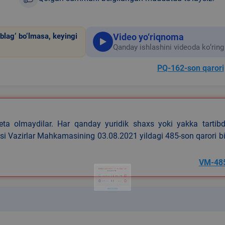
Video yo‘riqnoma
blag‘ bo‘lmasa, keyingi
Qanday ishlashini videoda ko‘ring
PQ-162-son qarori
eta olmaydilar. Har qanday yuridik shaxs yoki yakka tartibd
asi Vazirlar Mahkamasining 03.08.2021 yildagi 485-son qarori b
VM-48
k