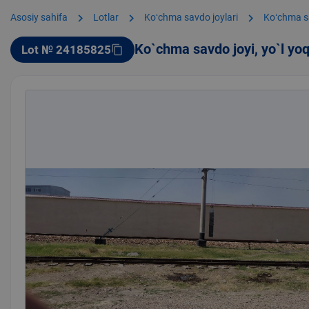
chevron_right
chevron_right
chevron_right
Asosiy sahifa
Lotlar
Koʻchma savdo joylari
Koʻchma s
Ko`chma savdo joyi, yo`l yo
Lot № 24185825
content_copy