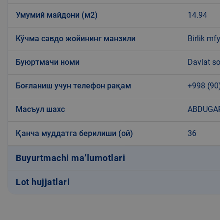
Умумий майдони (м2)
14.94
Кўчма савдо жойининг манзили
Birlik mf
Буюртмачи номи
Davlat so
Боғланиш учун телефон рақам
+998 (90
Масъул шахс
ABDUGAP
Қанча муддатга берилиши (ой)
36
Buyurtmachi ma’lumotlari
Lot hujjatlari