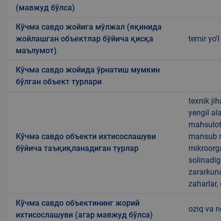
(мавжуд бўлса)
Кўчма савдо жойига мўлжал (яқинида
жойлашган объектлар бўйича қисқа
temir yo'l
маълумот)
Кўчма савдо жойида ўрнатиш мумкин
бўлган объект турлари
texnik ji
yengil al
mahsulotl
Кўчма савдо объекти ихтисослашуви
mansub ma
бўйича таъқиқланадиган турлар
mikroorg
solinadig
zararkun
zaharlar,
Кўчма савдо объектининг жорий
oziq va 
ихтисослашуви (агар мавжуд бўлса)