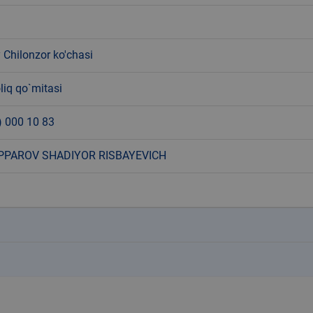
y Chilonzor ko'chasi
liq qo`mitasi
) 000 10 83
PAROV SHADIYOR RISBAYEVICH
k
k