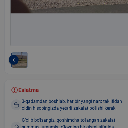
keyboard_arrow_left
Item
1
of
1
Eslatma
3-qadamdan boshlab, har bir yangi narx taklifidan
oldin hisobingizda yetarli zakalat bo‘lishi kerak.
G‘olib bo‘lsangiz, qo‘shimcha to‘langan zakalat
summasi umumiy to‘lovning bir qismi sifatida