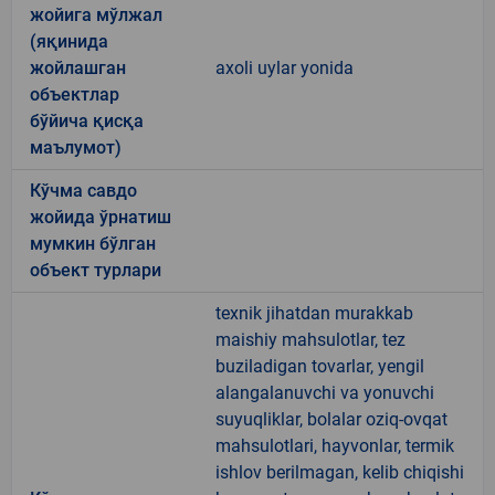
жойига мўлжал
(яқинида
жойлашган
axoli uylar yonida
объектлар
бўйича қисқа
маълумот)
Кўчма савдо
жойида ўрнатиш
мумкин бўлган
объект турлари
texnik jihatdan murakkab
maishiy mahsulotlar, tez
buziladigan tovarlar, yengil
alangalanuvchi va yonuvchi
suyuqliklar, bolalar oziq-ovqat
mahsulotlari, hayvonlar, termik
ishlov berilmagan, kelib chiqishi