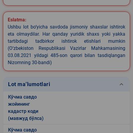
Eslatma:
Ushbu lot bo‘yicha savdoda jismoniy shaxslar ishtirok
eta olmaydilar. Har qanday yuridik shaxs yoki yakka
tartibdagi tadbirkor ishtirok etishlari mumkin
(O‘zbekiston Respublikasi Vazirlar Mahkamasining
03.08.2021 yildagi 485-son qarori bilan tasdiqlangan
Nizomning 30-bandi)
keyboard_arrow_down
Lot ma’lumotlari
Кўчма савдо
жойининг
кадастр коди
(мавжуд бўлса)
Кўчма савдо