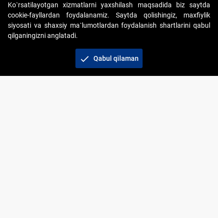
Ko`rsatilayotgan xizmatlarni yaxshilash maqsadida biz saytda
cookie-fayllardan foydalanamiz. Saytda qolishingiz, maxfiylik
siyosati va shaxsiy ma`lumotlardan foydalanish shartlarini qabul
qilganingizni anglatadi.
Copyright © 2017-2026. "Elektron onlayn-auksionlarni
tashkil etish" AJ. Barcha huquqlar himoyalangan
check
Qabul qilaman
To‘lov usullari
Bog‘lanish