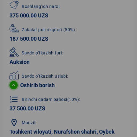
Boshlang‘ich narxi:
375 000.00 UZS
Zakalat puli miqdori
(50%)
:
187 500.00 UZS
Savdo o‘tkazish turi:
Auksion
Savdo o‘tkazish uslubi:
Oshirib borish
format_list_numbered
Birinchi qadam bahosi(10%):
37 500.00 UZS
location_on
Manzil:
Toshkent viloyati, Nurafshon shahri, Oybek