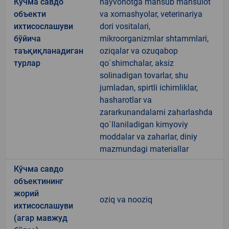
Кўчма савдо
hayvonotga mansub mahsulot
объекти
va xomashyolar, veterinariya
ихтисослашуви
dori vositalari,
бўйича
mikroorganizmlar shtammlari,
таъқиқланадиган
oziqalar va ozuqabop
турлар
qo`shimchalar, aksiz
solinadigan tovarlar, shu
jumladan, spirtli ichimliklar,
hasharotlar va
zararkunandalarni zaharlashda
qo`llaniladigan kimyoviy
moddalar va zaharlar, diniy
mazmundagi materiallar
Кўчма савдо
объектининг
жорий
oziq va nooziq
ихтисослашуви
(агар мавжуд