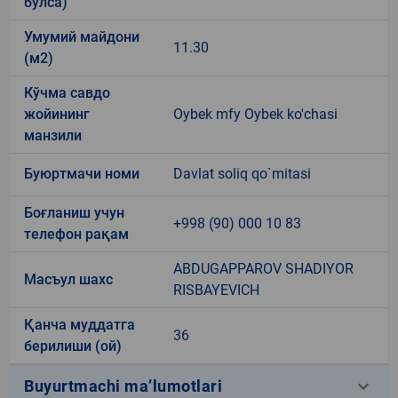
бўлса)
Умумий майдони
11.30
(м2)
Кўчма савдо
жойининг
Oybek mfy Oybek ko'chasi
манзили
Буюртмачи номи
Davlat soliq qo`mitasi
Боғланиш учун
+998 (90) 000 10 83
телефон рақам
ABDUGAPPAROV SHADIYOR
Масъул шахс
RISBAYEVICH
Қанча муддатга
36
берилиши (ой)
keyboard_arrow_down
Buyurtmachi ma’lumotlari