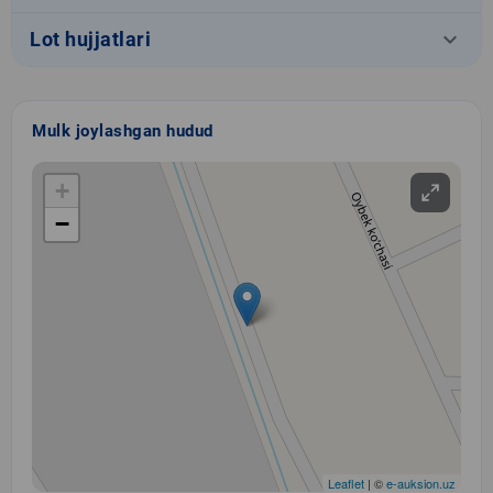
keyboard_arrow_down
Lot hujjatlari
Mulk joylashgan hudud
+
−
Leaflet
| ©
e-auksion.uz