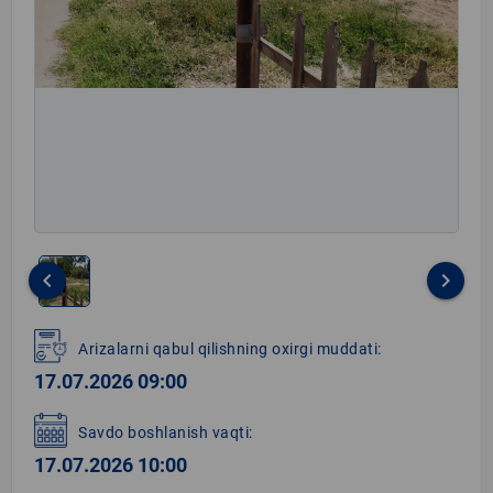
keyboard_arrow_left
keyboard_arrow_right
Item
1
Arizalarni qabul qilishning oxirgi muddati:
of
17.07.2026 09:00
1
Savdo boshlanish vaqti:
17.07.2026 10:00