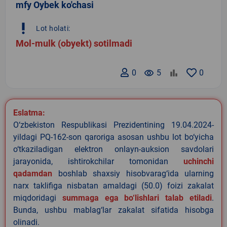
mfy Oybek ko'chasi
priority_high
Lot holati:
Mol-mulk (obyekt) sotilmadi
0
remove_red_eye
5
0
Eslatma:
O‘zbekiston Respublikasi Prezidentining 19.04.2024-
yildagi PQ-162-son qaroriga asosan ushbu lot bo‘yicha
o‘tkaziladigan elektron onlayn-auksion savdolari
jarayonida, ishtirokchilar tomonidan
uchinchi
qadamdan
boshlab shaxsiy hisobvarag‘ida ularning
narx taklifiga nisbatan amaldagi (50.0) foizi zakalat
miqdoridagi
summaga ega bo‘lishlari talab etiladi
.
Bunda, ushbu mablag‘lar zakalat sifatida hisobga
olinadi.