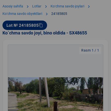
chevron_right
chevron_right
chevron_right
Asosiy sahifa
Lotlar
Koʻchma savdo joylari
chevron_right
Koʻchma savdo obyektlari
24185805
Lot № 24185805
content_copy
Ko`chma savdo joyi, bino oldida - SX48655
Rasm 1 / 1