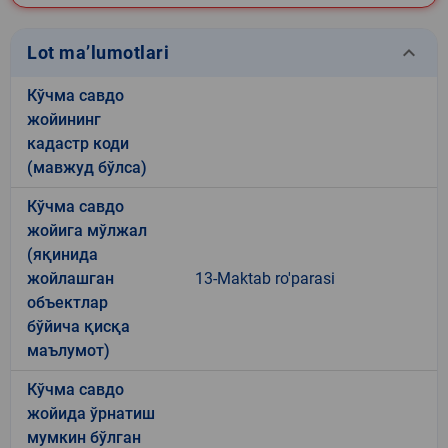
keyboard_arrow_down
Lot ma’lumotlari
Кўчма савдо
жойининг
кадастр коди
(мавжуд бўлса)
Кўчма савдо
жойига мўлжал
(яқинида
жойлашган
13-Maktab ro'parasi
объектлар
бўйича қисқа
маълумот)
Кўчма савдо
жойида ўрнатиш
мумкин бўлган