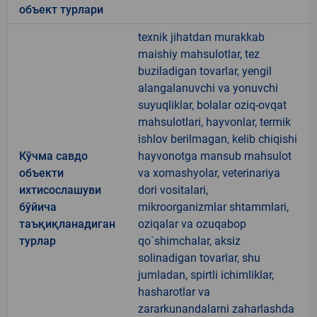
объект турлари
texnik jihatdan murakkab
maishiy mahsulotlar, tez
buziladigan tovarlar, yengil
alangalanuvchi va yonuvchi
suyuqliklar, bolalar oziq-ovqat
mahsulotlari, hayvonlar, termik
ishlov berilmagan, kelib chiqishi
Кўчма савдо
hayvonotga mansub mahsulot
объекти
va xomashyolar, veterinariya
ихтисослашуви
dori vositalari,
бўйича
mikroorganizmlar shtammlari,
таъқиқланадиган
oziqalar va ozuqabop
турлар
qo`shimchalar, aksiz
solinadigan tovarlar, shu
jumladan, spirtli ichimliklar,
hasharotlar va
zararkunandalarni zaharlashda