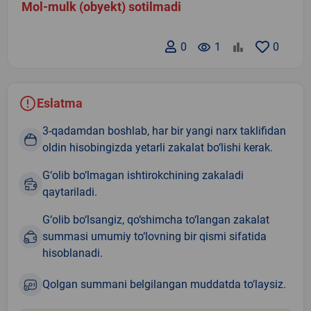
Mol-mulk (obyekt) sotilmadi
0
remove_red_eye
1
0
Eslatma
3-qadamdan boshlab, har bir yangi narx taklifidan
oldin hisobingizda yetarli zakalat bo‘lishi kerak.
G‘olib bo‘lmagan ishtirokchining zakaladi
qaytariladi.
G‘olib bo‘lsangiz, qo‘shimcha to‘langan zakalat
summasi umumiy to‘lovning bir qismi sifatida
hisoblanadi.
Qolgan summani belgilangan muddatda to‘laysiz.