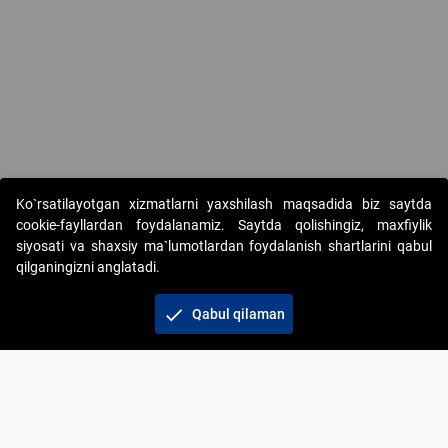
Ko`rsatilayotgan xizmatlarni yaxshilash maqsadida biz saytda
cookie-fayllardan foydalanamiz. Saytda qolishingiz, maxfiylik
siyosati va shaxsiy ma`lumotlardan foydalanish shartlarini qabul
qilganingizni anglatadi.
Copyright © 2017-2026. "Elektron onlayn-auksionlarni
tashkil etish" AJ. Barcha huquqlar himoyalangan
check
Qabul qilaman
To‘lov usullari