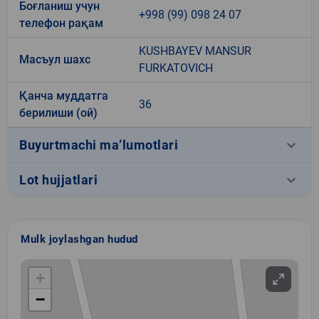
Боғланиш учун
+998 (99) 098 24 07
телефон рақам
KUSHBAYEV MANSUR
Масъул шахс
FURKATOVICH
Қанча муддатга
36
берилиши (ой)
keyboard_arrow_down
Buyurtmachi ma’lumotlari
keyboard_arrow_down
Lot hujjatlari
Mulk joylashgan hudud
+
−