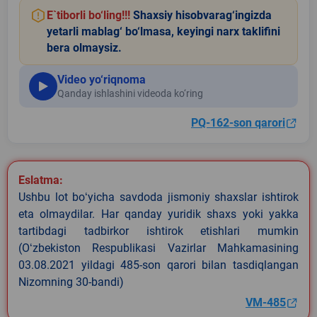
E`tiborli bo‘ling!!!
Shaxsiy hisobvarag‘ingizda
yetarli mablag‘ bo‘lmasa, keyingi narx taklifini
bera olmaysiz.
Video yo‘riqnoma
Qanday ishlashini videoda ko‘ring
PQ-162-son qarori
Eslatma:
Ushbu lot boʻyicha savdoda jismoniy shaxslar ishtirok
eta olmaydilar. Har qanday yuridik shaxs yoki yakka
tartibdagi tadbirkor ishtirok etishlari mumkin
(Oʻzbekiston Respublikasi Vazirlar Mahkamasining
03.08.2021 yildagi 485-son qarori bilan tasdiqlangan
Nizomning 30-bandi)
VM-485