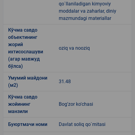
qo`llaniladigan kimyoviy
moddalar va zaharlar, diniy
mazmundagi materiallar
Кўчма савдо
объектининг
жорий
oziq va nooziq
ихтисослашуви
(агар мавжуд
бўлса)
Умумий майдони
31.48
(м2)
Кўчма савдо
жойининг
Bog'zor ko'chasi
манзили
Буюртмачи номи
Davlat soliq qo`mitasi