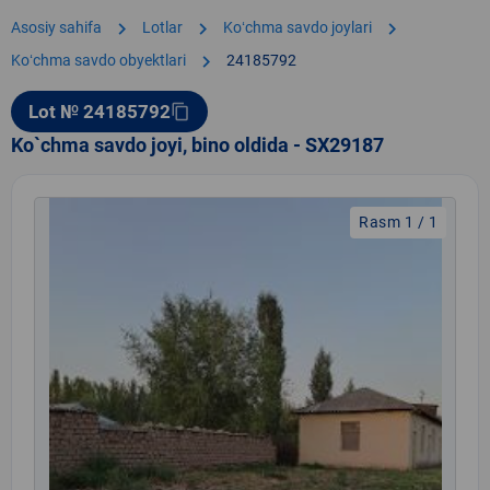
chevron_right
chevron_right
chevron_right
Asosiy sahifa
Lotlar
Koʻchma savdo joylari
chevron_right
Koʻchma savdo obyektlari
24185792
Lot № 24185792
content_copy
Ko`chma savdo joyi, bino oldida - SX29187
Rasm 1 / 1