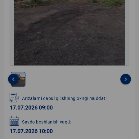
keyboard_arrow_left
keyboard_arrow_right
Item
1
Arizalarni qabul qilishning oxirgi muddati:
of
17.07.2026 09:00
1
Savdo boshlanish vaqti:
17.07.2026 10:00