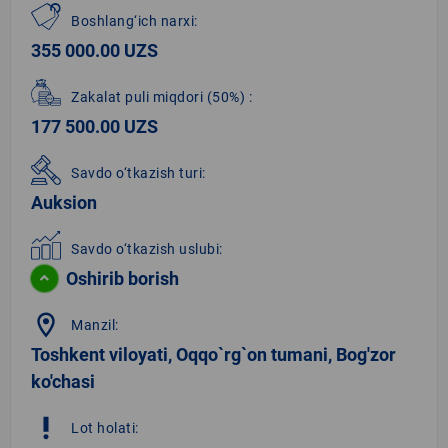
Boshlang‘ich narxi:
355 000.00 UZS
Zakalat puli miqdori
(50%)
:
177 500.00 UZS
Savdo o‘tkazish turi:
Auksion
Savdo o‘tkazish uslubi:
Oshirib borish
location_on
Manzil:
Toshkent viloyati, Oqqo`rg`on tumani, Bog'zor
ko'chasi
priority_high
Lot holati: