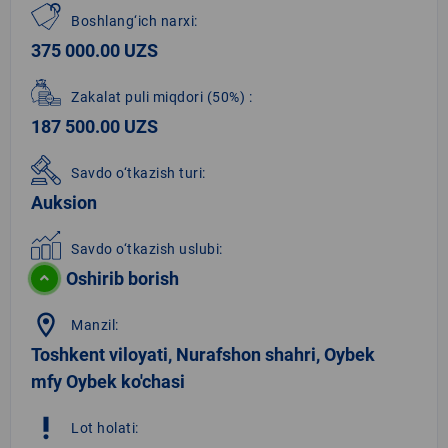
Boshlang‘ich narxi:
375 000.00 UZS
Zakalat puli miqdori
(50%)
:
187 500.00 UZS
Savdo o‘tkazish turi:
Auksion
Savdo o‘tkazish uslubi:
Oshirib borish
location_on
Manzil:
Toshkent viloyati, Nurafshon shahri, Oybek
mfy Oybek ko'chasi
priority_high
Lot holati: