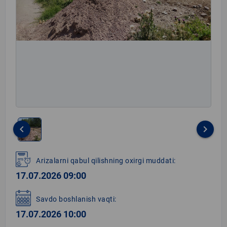
keyboard_arrow_left
keyboard_arrow_right
Item
1
Arizalarni qabul qilishning oxirgi muddati:
of
17.07.2026 09:00
1
Savdo boshlanish vaqti:
17.07.2026 10:00