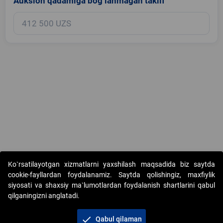
Auksion qadamiga bog‘lanmagan taklif
Copyright © 2017-2026. "Elektron onlayn-auksionlarni tashkil etish"
Ko`rsatilayotgan xizmatlarni yaxshilash maqsadida biz saytda
AJ. Barcha huquqlar himoyalangan
cookie-fayllardan foydalanamiz. Saytda qolishingiz, maxfiylik
siyosati va shaxsiy ma`lumotlardan foydalanish shartlarini qabul
qilganingizni anglatadi.
check
Qabul qilaman