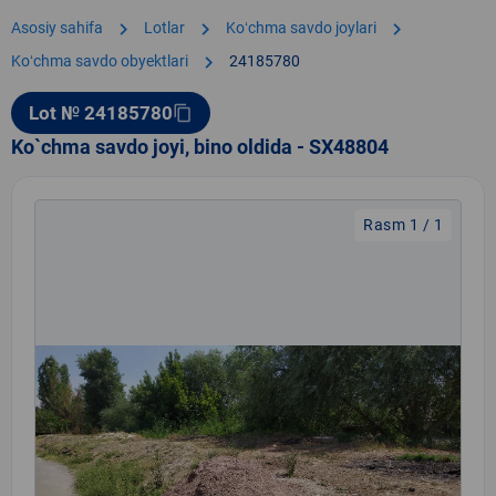
chevron_right
chevron_right
chevron_right
Asosiy sahifa
Lotlar
Koʻchma savdo joylari
chevron_right
Koʻchma savdo obyektlari
24185780
Lot № 24185780
content_copy
Ko`chma savdo joyi, bino oldida - SX48804
Rasm 1 / 1