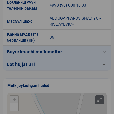
Боғланиш учун
+998 (90) 000 10 83
телефон рақам
ABDUGAPPAROV SHADIYOR
Масъул шахс
RISBAYEVICH
Қанча муддатга
36
берилиши (ой)
keyboard_arrow_down
Buyurtmachi ma’lumotlari
keyboard_arrow_down
Lot hujjatlari
Mulk joylashgan hudud
+
−