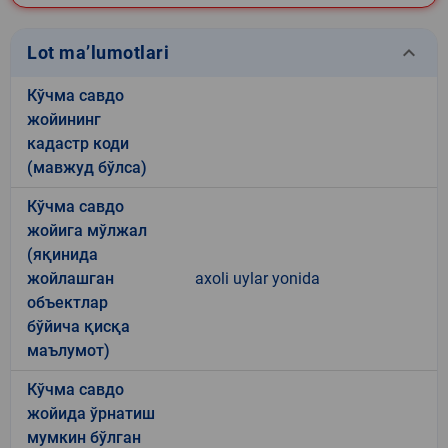
keyboard_arrow_down
Lot ma’lumotlari
Кўчма савдо
жойининг
кадастр коди
(мавжуд бўлса)
Кўчма савдо
жойига мўлжал
(яқинида
жойлашган
axoli uylar yonida
объектлар
бўйича қисқа
маълумот)
Кўчма савдо
жойида ўрнатиш
мумкин бўлган