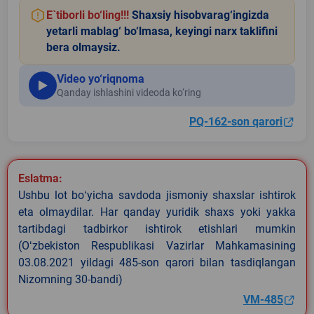
E`tiborli bo‘ling!!!
Shaxsiy hisobvarag‘ingizda
yetarli mablag‘ bo‘lmasa, keyingi narx taklifini
bera olmaysiz.
Video yo‘riqnoma
Qanday ishlashini videoda ko‘ring
PQ-162-son qarori
Eslatma:
Ushbu lot boʻyicha savdoda jismoniy shaxslar ishtirok
eta olmaydilar. Har qanday yuridik shaxs yoki yakka
tartibdagi tadbirkor ishtirok etishlari mumkin
(Oʻzbekiston Respublikasi Vazirlar Mahkamasining
03.08.2021 yildagi 485-son qarori bilan tasdiqlangan
Nizomning 30-bandi)
VM-485