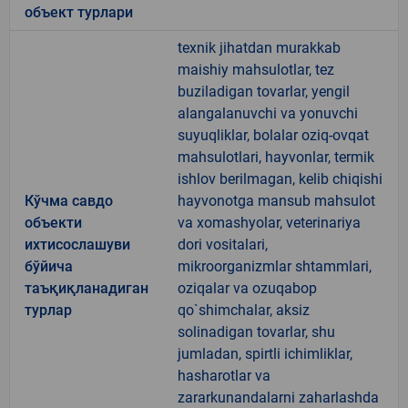
объект турлари
texnik jihatdan murakkab
maishiy mahsulotlar, tez
buziladigan tovarlar, yengil
alangalanuvchi va yonuvchi
suyuqliklar, bolalar oziq-ovqat
mahsulotlari, hayvonlar, termik
ishlov berilmagan, kelib chiqishi
Кўчма савдо
hayvonotga mansub mahsulot
объекти
va xomashyolar, veterinariya
ихтисослашуви
dori vositalari,
бўйича
mikroorganizmlar shtammlari,
таъқиқланадиган
oziqalar va ozuqabop
турлар
qo`shimchalar, aksiz
solinadigan tovarlar, shu
jumladan, spirtli ichimliklar,
hasharotlar va
zararkunandalarni zaharlashda