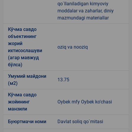
qo`llaniladigan kimyoviy
moddalar va zaharlar, diniy
mazmundagi materiallar
Кўчма савдо
объектининг
жорий
oziq va nooziq
ихтисослашуви
(агар мавжуд
бўлса)
Умумий майдони
13.75
(м2)
Кўчма савдо
жойининг
Oybek mfy Oybek ko'chasi
манзили
Буюртмачи номи
Davlat soliq qo`mitasi