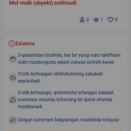
Mol-mulk (obyekt) sotilmadi
0
remove_red_eye
1
0
Eslatma
3-qadamdan boshlab, har bir yangi narx taklifidan
oldin hisobingizda yetarli zakalat bo‘lishi kerak.
G‘olib bo‘lmagan ishtirokchining zakaladi
qaytariladi.
G‘olib bo‘lsangiz, qo‘shimcha to‘langan zakalat
summasi umumiy to‘lovning bir qismi sifatida
hisoblanadi.
Qolgan summani belgilangan muddatda to‘laysiz.