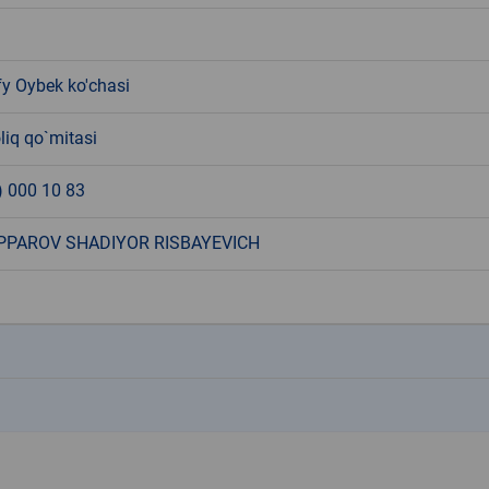
y Oybek ko'chasi
liq qo`mitasi
) 000 10 83
PAROV SHADIYOR RISBAYEVICH
k
k