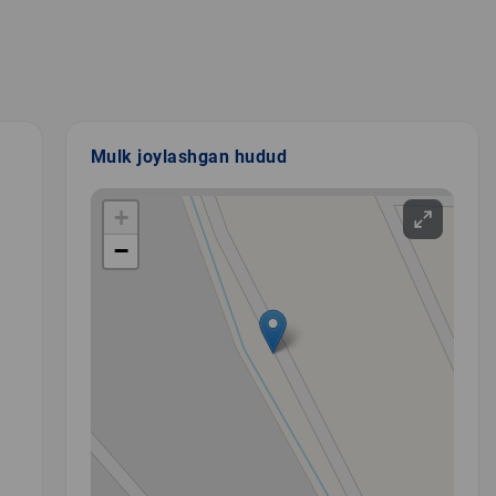
Mulk joylashgan hudud
+
−