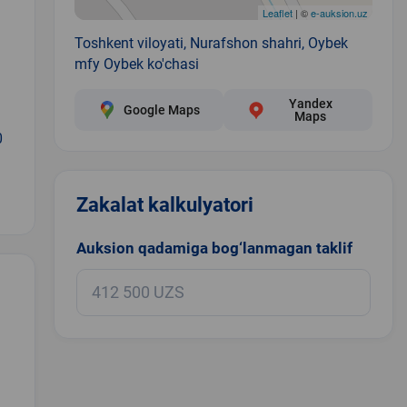
Leaflet
| ©
e-auksion.uz
Toshkent viloyati, Nurafshon shahri, Oybek
mfy Oybek ko'chasi
Yandex
Google Maps
Maps
0
Zakalat kalkulyatori
Auksion qadamiga bog‘lanmagan taklif
.