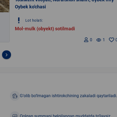
Oybek ko'chasi
priority_high
Lot holati:
Mol-mulk (obyekt) sotilmadi
0
remove_red_eye
1
keyboard_arrow_right
G‘olib bo‘lmagan ishtirokchining zakaladi qaytariladi
Qolgan summani belgilangan muddatda to‘laysiz.