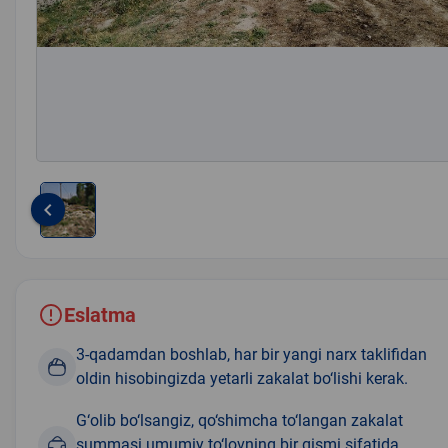
keyboard_arrow_left
Item
1
of
1
Eslatma
3-qadamdan boshlab, har bir yangi narx taklifidan
oldin hisobingizda yetarli zakalat bo‘lishi kerak.
G‘olib bo‘lsangiz, qo‘shimcha to‘langan zakalat
summasi umumiy to‘lovning bir qismi sifatida