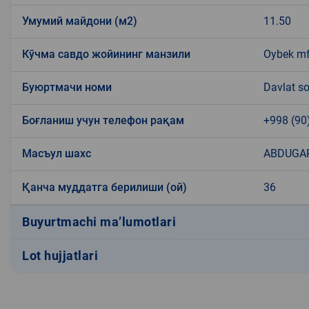
Умумий майдони (м2)
11.50
Кўчма савдо жойининг манзили
Oybek mf
Буюртмачи номи
Davlat so
Боғланиш учун телефон рақам
+998 (90
Масъул шахс
ABDUGAP
Қанча муддатга берилиши (ой)
36
Buyurtmachi ma’lumotlari
Lot hujjatlari