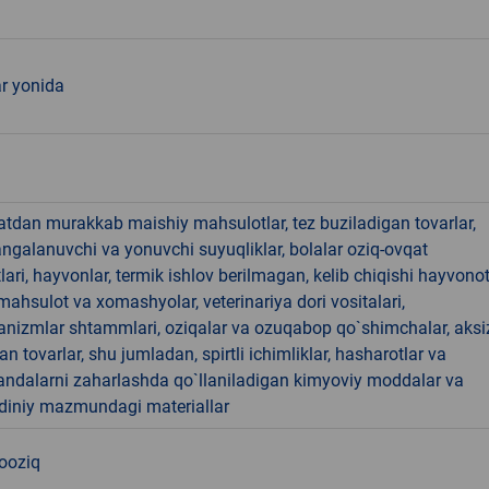
ar yonida
hatdan murakkab maishiy mahsulotlar, tez buziladigan tovarlar,
angalanuvchi va yonuvchi suyuqliklar, bolalar oziq-ovqat
ari, hayvonlar, termik ishlov berilmagan, kelib chiqishi hayvono
hsulot va xomashyolar, veterinariya dori vositalari,
anizmlar shtammlari, oziqalar va ozuqabop qo`shimchalar, aksi
an tovarlar, shu jumladan, spirtli ichimliklar, hasharotlar va
andalarni zaharlashda qo`llaniladigan kimyoviy moddalar va
 diniy mazmundagi materiallar
nooziq