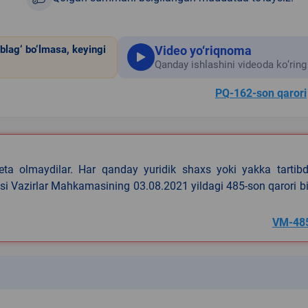
Video yo‘riqnoma
blag‘ bo‘lmasa, keyingi
Qanday ishlashini videoda ko‘ring
PQ-162-son qarori
eta olmaydilar. Har qanday yuridik shaxs yoki yakka tartibd
asi Vazirlar Mahkamasining 03.08.2021 yildagi 485-son qarori b
VM-48
k