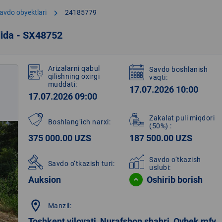
chevron_right
avdo obyektlari
24185779
dida - SX48752
Arizalarni qabul
Savdo boshlanish
qilishning oxirgi
vaqti:
muddati:
17.07.2026 10:00
17.07.2026 09:00
Zakalat puli miqdori
Boshlang‘ich narxi:
(50%)
:
375 000.00 UZS
187 500.00 UZS
Savdo o‘tkazish
Savdo o‘tkazish turi:
uslubi:
Auksion
Oshirib borish
location_on
Manzil:
Toshkent viloyati, Nurafshon shahri, Oybek mfy