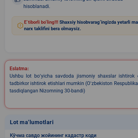
hisoblanadi.
E`tiborli bo‘ling!!!
Shaxsiy hisobvarag‘ingizda yetarli ma
narx taklifini bera olmaysiz.
Eslatma:
Ushbu lot boʻyicha savdoda jismoniy shaxslar ishtirok 
tadbirkor ishtirok etishlari mumkin (Oʻzbekiston Respublik
tasdiqlangan Nizomning 30-bandi)
Lot ma’lumotlari
Кўчма савдо жойининг кадастр коди