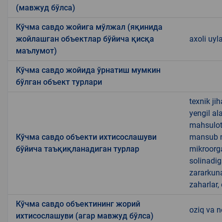
(мавжуд бўлса)
Кўчма савдо жойига мўлжал (яқинида
жойлашган объектлар бўйича қисқа
axoli uyl
маълумот)
Кўчма савдо жойида ўрнатиш мумкин
бўлган объект турлари
texnik ji
yengil al
mahsulotl
Кўчма савдо объекти ихтисослашуви
mansub ma
бўйича таъқиқланадиган турлар
mikroorg
solinadig
zararkun
zaharlar,
Кўчма савдо объектининг жорий
oziq va 
ихтисослашуви (агар мавжуд бўлса)