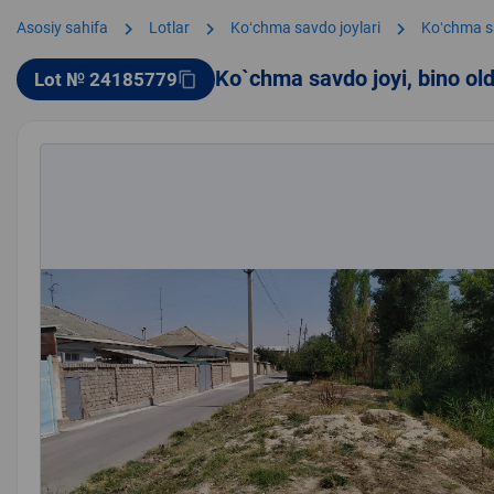
chevron_right
chevron_right
chevron_right
Asosiy sahifa
Lotlar
Koʻchma savdo joylari
Koʻchma s
Ko`chma savdo joyi, bino ol
Lot № 24185779
content_copy