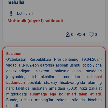
mahallsi
priority_high
Lot holati:
Mol-mulk (obyekt) sotilmadi
0
remove_red_eye
4
0
Eslatma:
Oʻzbekiston Respublikasi Prezidentining 19.04.2024-
yildagi PQ-162-son qaroriga asosan ushbu lot boʻyicha
oʻtkaziladigan elektron onlayn-auksion savdolari
jarayonida, ishtirokchilar tomonidan
uchinchi
qadamdan
boshlab shaxsiy hisobvaragʻida ularning
narx taklifiga nisbatan amaldagi (50.0) foizi zakalat
miqdoridagi
summaga ega boʻlishlari talab etiladi
.
Bunda, ushbu mablagʻlar zakalat sifatida hisobga
olinadi.