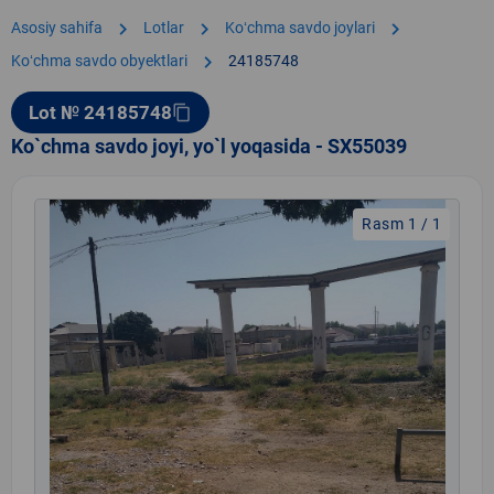
chevron_right
chevron_right
chevron_right
Asosiy sahifa
Lotlar
Koʻchma savdo joylari
chevron_right
Koʻchma savdo obyektlari
24185748
Lot № 24185748
content_copy
Ko`chma savdo joyi, yo`l yoqasida - SX55039
Rasm 1 / 1