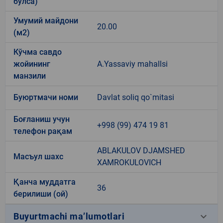
бўлса)
Умумий майдони
20.00
(м2)
Кўчма савдо
жойининг
A.Yassaviy mahallsi
манзили
Буюртмачи номи
Davlat soliq qo`mitasi
Боғланиш учун
+998 (99) 474 19 81
телефон рақам
ABLAKULOV DJAMSHED
Масъул шахс
XAMROKULOVICH
Қанча муддатга
36
берилиши (ой)
keyboard_arrow_down
Buyurtmachi ma’lumotlari