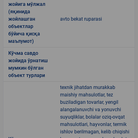
жойига мўлжал
(яқинида
жойлашган
avto bekat ruparasi
объектлар
бўйича қисқа
маълумот)
Кўчма савдо
жойида ўрнатиш
мумкин бўлган
объект турлари
texnik jihatdan murakkab
maishiy mahsulotlar, tez
buziladigan tovarlar, yengil
alangalanuvchi va yonuvchi
suyuqliklar, bolalar oziq-ovqat
mahsulotlari, hayvonlar, termik
ishlov berilmagan, kelib chiqishi