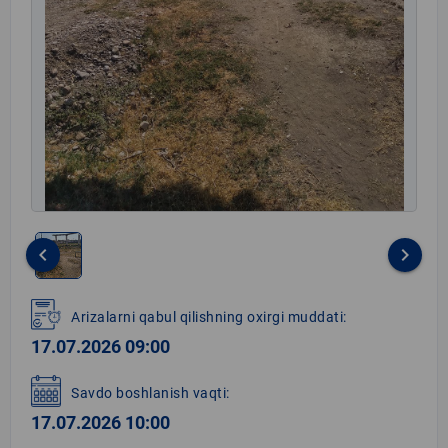
keyboard_arrow_left
keyboard_arrow_right
Item
1
Arizalarni qabul qilishning oxirgi muddati:
of
17.07.2026 09:00
1
Savdo boshlanish vaqti:
17.07.2026 10:00