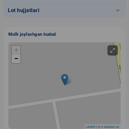
keyboard_arrow_down
Lot hujjatlari
Mulk joylashgan hudud
+
−
Leaflet
| ©
e-auksion.uz