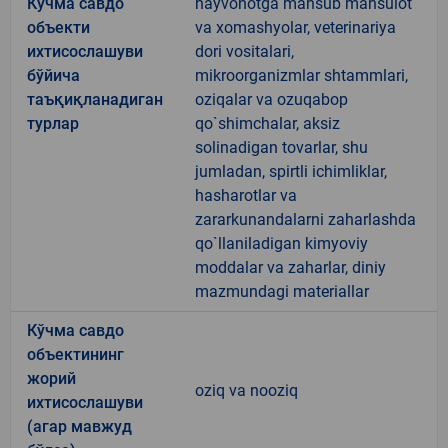
Кўчма савдо
hayvonotga mansub mahsulot
объекти
va xomashyolar, veterinariya
ихтисослашуви
dori vositalari,
бўйича
mikroorganizmlar shtammlari,
таъқиқланадиган
oziqalar va ozuqabop
турлар
qo`shimchalar, aksiz
solinadigan tovarlar, shu
jumladan, spirtli ichimliklar,
hasharotlar va
zararkunandalarni zaharlashda
qo`llaniladigan kimyoviy
moddalar va zaharlar, diniy
mazmundagi materiallar
Кўчма савдо
объектининг
жорий
oziq va nooziq
ихтисослашуви
(агар мавжуд