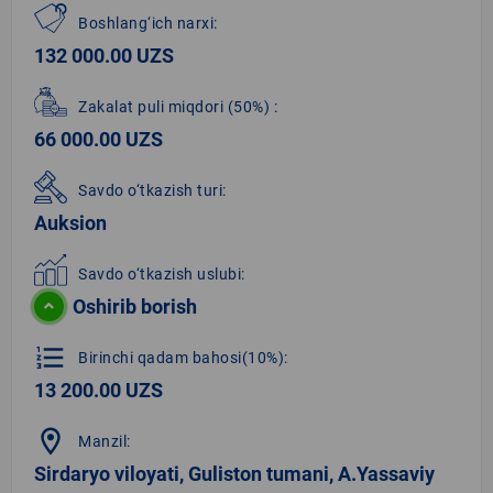
Boshlang‘ich narxi:
132 000.00 UZS
Zakalat puli miqdori
(50%)
:
66 000.00 UZS
Savdo o‘tkazish turi:
Auksion
Savdo o‘tkazish uslubi:
Oshirib borish
format_list_numbered
Birinchi qadam bahosi(10%):
13 200.00 UZS
location_on
Manzil:
Sirdaryo viloyati, Guliston tumani, A.Yassaviy