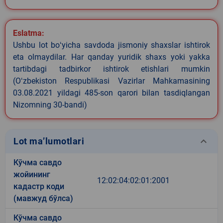
Eslatma:
Ushbu lot boʻyicha savdoda jismoniy shaxslar ishtirok
eta olmaydilar. Har qanday yuridik shaxs yoki yakka
tartibdagi tadbirkor ishtirok etishlari mumkin
(Oʻzbekiston Respublikasi Vazirlar Mahkamasining
03.08.2021 yildagi 485-son qarori bilan tasdiqlangan
Nizomning 30-bandi)
keyboard_arrow_down
Lot ma’lumotlari
Кўчма савдо
жойининг
12:02:04:02:01:2001
кадастр коди
(мавжуд бўлса)
Кўчма савдо