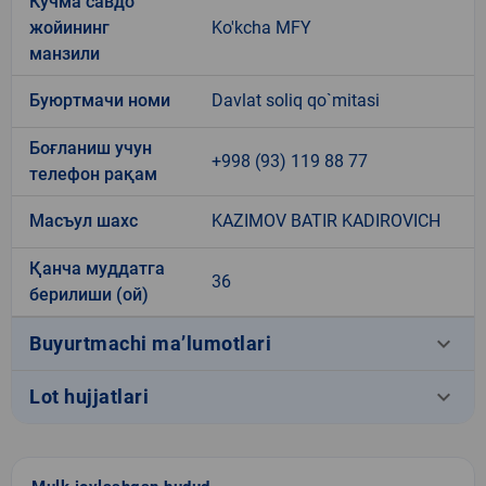
Кўчма савдо
жойининг
Ko'kcha MFY
манзили
Буюртмачи номи
Davlat soliq qo`mitasi
Боғланиш учун
+998 (93) 119 88 77
телефон рақам
Масъул шахс
KAZIMOV BATIR KADIROVICH
Қанча муддатга
36
берилиши (ой)
keyboard_arrow_down
Buyurtmachi ma’lumotlari
keyboard_arrow_down
Lot hujjatlari