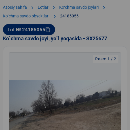
chevron_right
chevron_right
chevron_right
Asosiy sahifa
Lotlar
Koʻchma savdo joylari
chevron_right
Koʻchma savdo obyektlari
24185055
Lot № 24185055
content_copy
Ko`chma savdo joyi, yo`l yoqasida - SX25677
Rasm 1 / 2