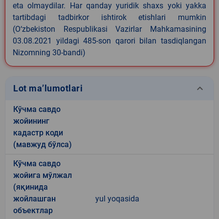
eta olmaydilar. Har qanday yuridik shaxs yoki yakka
tartibdagi tadbirkor ishtirok etishlari mumkin
(O‘zbekiston Respublikasi Vazirlar Mahkamasining
03.08.2021 yildagi 485-son qarori bilan tasdiqlangan
Nizomning 30-bandi)
keyboard_arrow_down
Lot ma’lumotlari
Кўчма савдо
жойининг
кадастр коди
(мавжуд бўлса)
Кўчма савдо
жойига мўлжал
(яқинида
жойлашган
yul yoqasida
объектлар