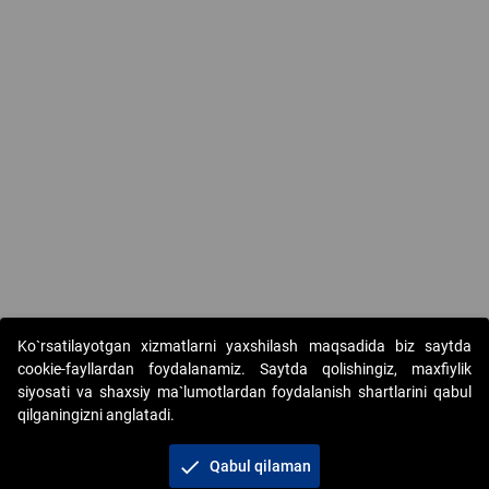
Ko`rsatilayotgan xizmatlarni yaxshilash maqsadida biz saytda
cookie-fayllardan foydalanamiz. Saytda qolishingiz, maxfiylik
siyosati va shaxsiy ma`lumotlardan foydalanish shartlarini qabul
qilganingizni anglatadi.
Copyright © 2017-2026. "Elektron onlayn-auksionlarni
tashkil etish" AJ. Barcha huquqlar himoyalangan
check
Qabul qilaman