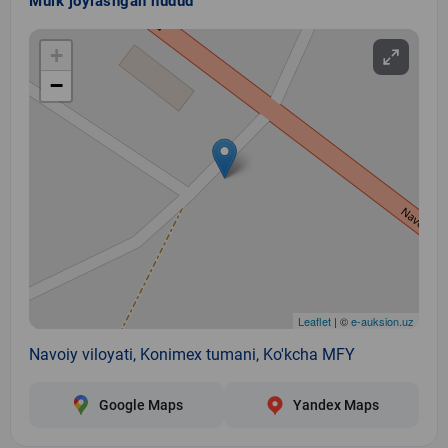
Mulk joylashgan hudud
+
−
Leaflet
| ©
e-auksion.uz
Navoiy viloyati, Konimex tumani, Ko'kcha MFY
Google Maps
Yandex Maps