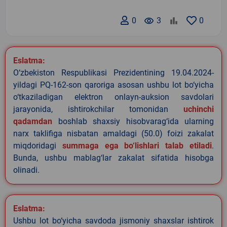
0
remove_red_eye
3
0
Eslatma:
O‘zbekiston Respublikasi Prezidentining 19.04.2024-
yildagi PQ-162-son qaroriga asosan ushbu lot bo‘yicha
o‘tkaziladigan elektron onlayn-auksion savdolari
jarayonida, ishtirokchilar tomonidan
uchinchi
qadamdan
boshlab shaxsiy hisobvarag‘ida ularning
narx taklifiga nisbatan amaldagi (50.0) foizi zakalat
miqdoridagi
summaga ega bo‘lishlari talab etiladi
.
Bunda, ushbu mablag‘lar zakalat sifatida hisobga
olinadi.
Eslatma:
Ushbu lot bo‘yicha savdoda jismoniy shaxslar ishtirok