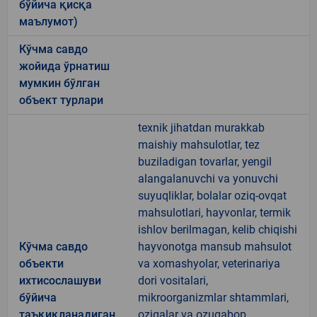
бўйича қисқа
маълумот)
Кўчма савдо
жойида ўрнатиш
мумкин бўлган
объект турлари
texnik jihatdan murakkab
maishiy mahsulotlar, tez
buziladigan tovarlar, yengil
alangalanuvchi va yonuvchi
suyuqliklar, bolalar oziq-ovqat
mahsulotlari, hayvonlar, termik
ishlov berilmagan, kelib chiqishi
Кўчма савдо
hayvonotga mansub mahsulot
объекти
va xomashyolar, veterinariya
ихтисослашуви
dori vositalari,
бўйича
mikroorganizmlar shtammlari,
таъқиқланадиган
oziqalar va ozuqabop