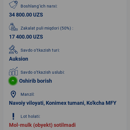
Boshlang‘ich narxi:
34 800.00 UZS
Zakalat puli miqdori
(50%)
:
17 400.00 UZS
Savdo o‘tkazish turi:
Auksion
Savdo o‘tkazish uslubi:
Oshirib borish
location_on
Manzil:
Navoiy viloyati, Konimex tumani, Ko'kcha MFY
priority_high
Lot holati:
Mol-mulk (obyekt) sotilmadi