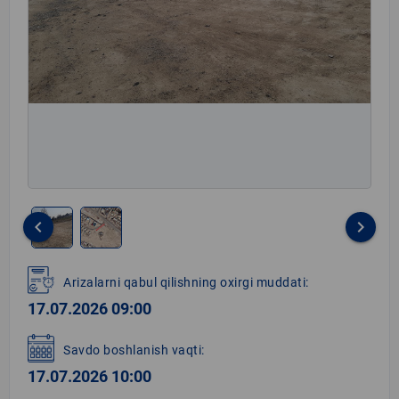
keyboard_arrow_left
keyboard_arrow_right
Item
1
Arizalarni qabul qilishning oxirgi muddati:
of
17.07.2026 09:00
2
Savdo boshlanish vaqti:
17.07.2026 10:00