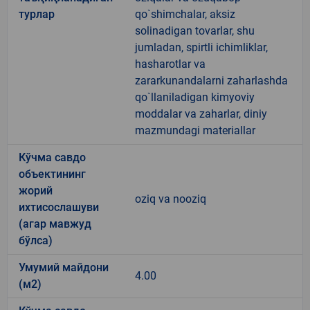
турлар
qo`shimchalar, aksiz
solinadigan tovarlar, shu
jumladan, spirtli ichimliklar,
hasharotlar va
zararkunandalarni zaharlashda
qo`llaniladigan kimyoviy
moddalar va zaharlar, diniy
mazmundagi materiallar
Кўчма савдо
объектининг
жорий
oziq va nooziq
ихтисослашуви
(агар мавжуд
бўлса)
Умумий майдони
4.00
(м2)