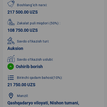
Boshlang‘ich narxi:
217 500.00 UZS
Zakalat puli miqdori
(50%)
:
108 750.00 UZS
Savdo o‘tkazish turi:
Auksion
Savdo o‘tkazish uslubi:
Oshirib borish
format_list_numbered
Birinchi qadam bahosi(10%):
21 750.00 UZS
location_on
Manzil:
Qashqadaryo viloyati, Nishon tumani,