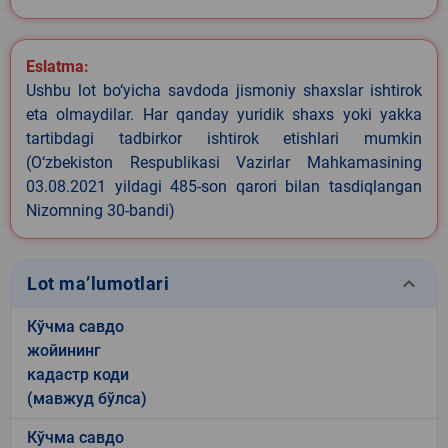
Eslatma:
Ushbu lot bo‘yicha savdoda jismoniy shaxslar ishtirok
eta olmaydilar. Har qanday yuridik shaxs yoki yakka
tartibdagi tadbirkor ishtirok etishlari mumkin
(O‘zbekiston Respublikasi Vazirlar Mahkamasining
03.08.2021 yildagi 485-son qarori bilan tasdiqlangan
Nizomning 30-bandi)
keyboard_arrow_down
Lot ma’lumotlari
Кўчма савдо
жойининг
кадастр коди
(мавжуд бўлса)
Кўчма савдо