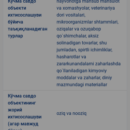
Кўчма савдо
hayvonotga mansub mahsulot
объекти
va xomashyolar, veterinariya
ихтисослашуви
dori vositalari,
бўйича
mikroorganizmlar shtammlari,
таъқиқланадиган
oziqalar va ozuqabop
турлар
qo`shimchalar, aksiz
solinadigan tovarlar, shu
jumladan, spirtli ichimliklar,
hasharotlar va
zararkunandalarni zaharlashda
qo`llaniladigan kimyoviy
moddalar va zaharlar, diniy
mazmundagi materiallar
Кўчма савдо
объектининг
жорий
oziq va nooziq
ихтисослашуви
(агар мавжуд