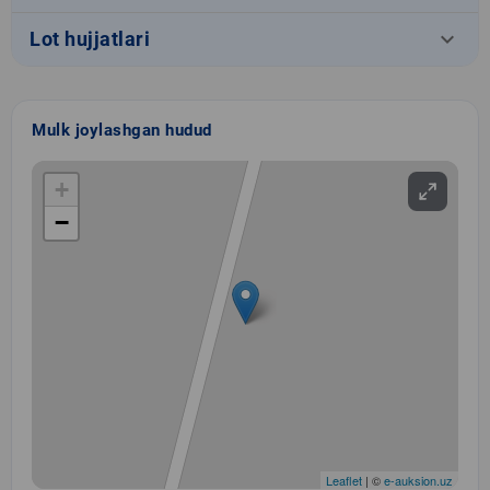
keyboard_arrow_down
Lot hujjatlari
Mulk joylashgan hudud
+
−
Leaflet
| ©
e-auksion.uz