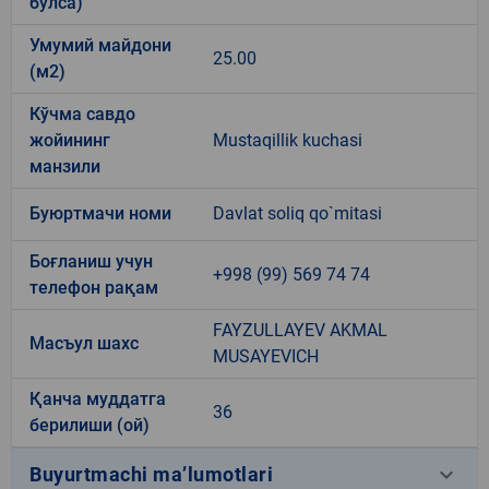
бўлса)
Умумий майдони
25.00
(м2)
Кўчма савдо
жойининг
Mustaqillik kuchasi
манзили
Буюртмачи номи
Davlat soliq qo`mitasi
Боғланиш учун
+998 (99) 569 74 74
телефон рақам
FAYZULLAYEV AKMAL
Масъул шахс
MUSAYEVICH
Қанча муддатга
36
берилиши (ой)
keyboard_arrow_down
Buyurtmachi ma’lumotlari