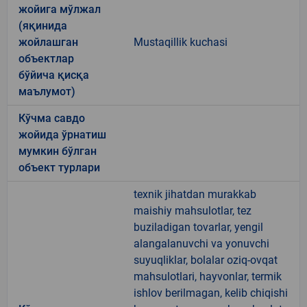
жойига мўлжал
(яқинида
жойлашган
Mustaqillik kuchasi
объектлар
бўйича қисқа
маълумот)
Кўчма савдо
жойида ўрнатиш
мумкин бўлган
объект турлари
texnik jihatdan murakkab
maishiy mahsulotlar, tez
buziladigan tovarlar, yengil
alangalanuvchi va yonuvchi
suyuqliklar, bolalar oziq-ovqat
mahsulotlari, hayvonlar, termik
ishlov berilmagan, kelib chiqishi