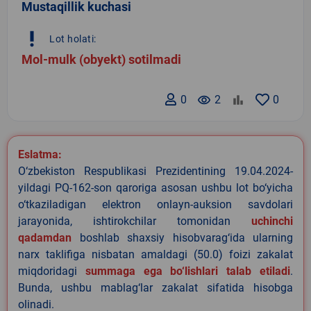
Mustaqillik kuchasi
priority_high
Lot holati:
Mol-mulk (obyekt) sotilmadi
0
remove_red_eye
2
0
Eslatma:
O‘zbekiston Respublikasi Prezidentining 19.04.2024-
yildagi PQ-162-son qaroriga asosan ushbu lot bo‘yicha
o‘tkaziladigan elektron onlayn-auksion savdolari
jarayonida, ishtirokchilar tomonidan
uchinchi
qadamdan
boshlab shaxsiy hisobvarag‘ida ularning
narx taklifiga nisbatan amaldagi (50.0) foizi zakalat
miqdoridagi
summaga ega bo‘lishlari talab etiladi
.
Bunda, ushbu mablag‘lar zakalat sifatida hisobga
olinadi.