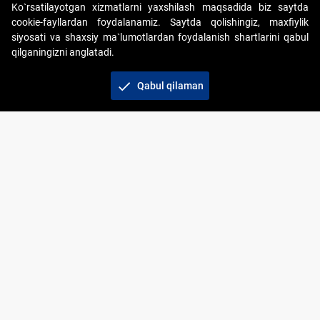
Ko`rsatilayotgan xizmatlarni yaxshilash maqsadida biz saytda
cookie-fayllardan foydalanamiz. Saytda qolishingiz, maxfiylik
siyosati va shaxsiy ma`lumotlardan foydalanish shartlarini qabul
qilganingizni anglatadi.
Copyright © 2017-2026. "Elektron onlayn-auksionlarni
tashkil etish" AJ. Barcha huquqlar himoyalangan
check
Qabul qilaman
To‘lov usullari
Bog‘lanish