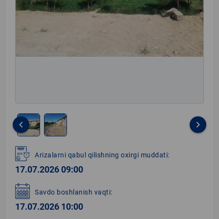
keyboard_arrow_left
keyboard_arrow_right
Item
1
Arizalarni qabul qilishning oxirgi muddati:
of
17.07.2026 09:00
2
Savdo boshlanish vaqti:
17.07.2026 10:00