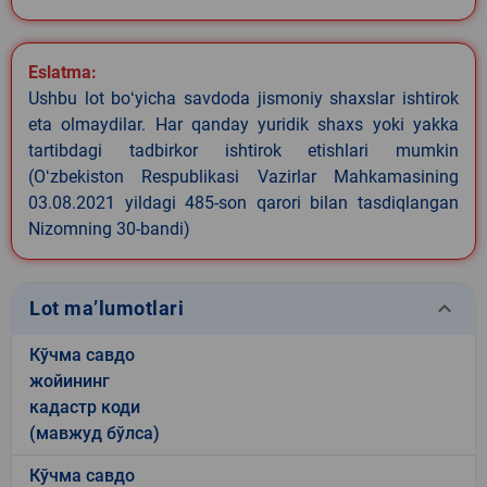
Eslatma:
Ushbu lot boʻyicha savdoda jismoniy shaxslar ishtirok
eta olmaydilar. Har qanday yuridik shaxs yoki yakka
tartibdagi tadbirkor ishtirok etishlari mumkin
(Oʻzbekiston Respublikasi Vazirlar Mahkamasining
03.08.2021 yildagi 485-son qarori bilan tasdiqlangan
Nizomning 30-bandi)
keyboard_arrow_down
Lot ma’lumotlari
Кўчма савдо
жойининг
кадастр коди
(мавжуд бўлса)
Кўчма савдо