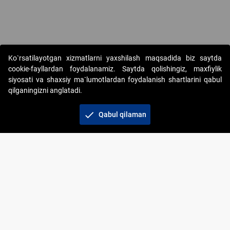
Copyright © 2017-2026. "Elektron onlayn-auksionlarni tashkil etish"
Ko`rsatilayotgan xizmatlarni yaxshilash maqsadida biz saytda
AJ. Barcha huquqlar himoyalangan
cookie-fayllardan foydalanamiz. Saytda qolishingiz, maxfiylik
siyosati va shaxsiy ma`lumotlardan foydalanish shartlarini qabul
qilganingizni anglatadi.
check
Qabul qilaman
+998 71 202-21-11
Veb-saytdagi axborot materiallaridan boshqa
shaxslar foydalanganda jamiyatning korporativ veb-
saytiga majburiy havolalar ko‘rsatilishi kerak