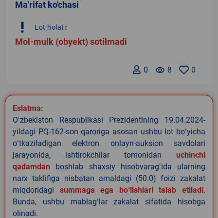
Ma'rifat ko'chasi
priority_high
Lot holati:
Mol-mulk (obyekt) sotilmadi
0
remove_red_eye
8
0
Eslatma:
Oʻzbekiston Respublikasi Prezidentining 19.04.2024-
yildagi PQ-162-son qaroriga asosan ushbu lot boʻyicha
oʻtkaziladigan elektron onlayn-auksion savdolari
jarayonida, ishtirokchilar tomonidan
uchinchi
qadamdan
boshlab shaxsiy hisobvaragʻida ularning
narx taklifiga nisbatan amaldagi (50.0) foizi zakalat
miqdoridagi
summaga ega boʻlishlari talab etiladi
.
Bunda, ushbu mablagʻlar zakalat sifatida hisobga
olinadi.