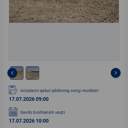
keyboard_arrow_left
keyboard_arrow_right
Item
1
Arizalarni qabul qilishning oxirgi muddati:
of
17.07.2026 09:00
2
Savdo boshlanish vaqti:
17.07.2026 10:00