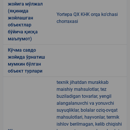
жойига мўлжал
(яқинида
Yortepa QX KHK orqa ko'chasi
жойлашган
chorraxasi
объектлар
бўйича қисқа
маълумот)
Кўчма савдо
жойида ўрнатиш
мумкин бўлган
объект турлари
texnik jihatdan murakkab
maishiy mahsulotlar, tez
buziladigan tovarlar, yengil
alangalanuvchi va yonuvchi
suyuqliklar, bolalar oziq-ovqat
mahsulotlari, hayvonlar, termik
ishlov berilmagan, kelib chiqishi