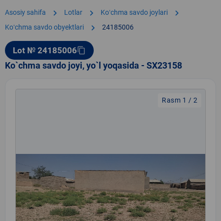
chevron_right
chevron_right
chevron_right
Asosiy sahifa
Lotlar
Koʻchma savdo joylari
chevron_right
Koʻchma savdo obyektlari
24185006
Lot № 24185006
content_copy
Ko`chma savdo joyi, yo`l yoqasida - SX23158
Rasm 1 / 2