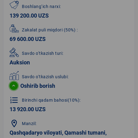
Boshlang‘ich narxi:
139 200.00 UZS
Zakalat puli miqdori
(50%)
:
69 600.00 UZS
Savdo o‘tkazish turi:
Auksion
Savdo o‘tkazish uslubi:
Oshirib borish
format_list_numbered
Birinchi qadam bahosi(10%):
13 920.00 UZS
location_on
Manzil:
Qashqadaryo viloyati, Qamashi tumani,