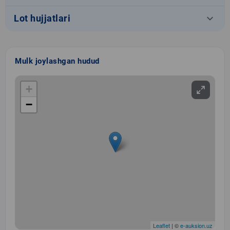
keyboard_arrow_down
Lot hujjatlari
Mulk joylashgan hudud
+
−
Leaflet
| ©
e-auksion.uz