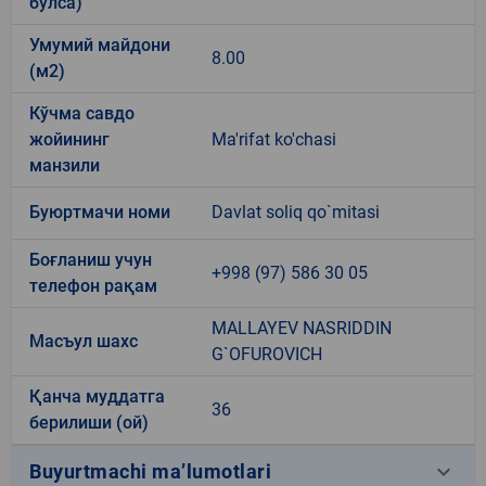
бўлса)
Умумий майдони
8.00
(м2)
Кўчма савдо
жойининг
Ma'rifat ko'chasi
манзили
Буюртмачи номи
Davlat soliq qo`mitasi
Боғланиш учун
+998 (97) 586 30 05
телефон рақам
MALLAYEV NASRIDDIN
Масъул шахс
G`OFUROVICH
Қанча муддатга
36
берилиши (ой)
keyboard_arrow_down
Buyurtmachi ma’lumotlari