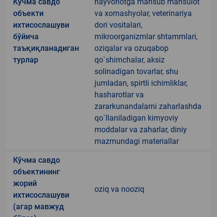
Кўчма савдо
hayvonotga mansub mahsulot
объекти
va xomashyolar, veterinariya
ихтисослашуви
dori vositalari,
бўйича
mikroorganizmlar shtammlari,
таъқиқланадиган
oziqalar va ozuqabop
турлар
qo`shimchalar, aksiz
solinadigan tovarlar, shu
jumladan, spirtli ichimliklar,
hasharotlar va
zararkunandalarni zaharlashda
qo`llaniladigan kimyoviy
moddalar va zaharlar, diniy
mazmundagi materiallar
Кўчма савдо
объектининг
жорий
oziq va nooziq
ихтисослашуви
(агар мавжуд