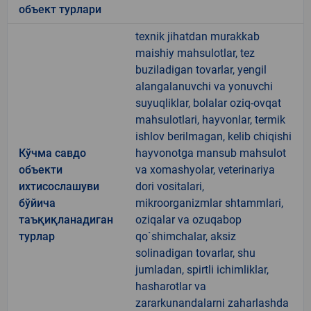
объект турлари
texnik jihatdan murakkab
maishiy mahsulotlar, tez
buziladigan tovarlar, yengil
alangalanuvchi va yonuvchi
suyuqliklar, bolalar oziq-ovqat
mahsulotlari, hayvonlar, termik
ishlov berilmagan, kelib chiqishi
Кўчма савдо
hayvonotga mansub mahsulot
объекти
va xomashyolar, veterinariya
ихтисослашуви
dori vositalari,
бўйича
mikroorganizmlar shtammlari,
таъқиқланадиган
oziqalar va ozuqabop
турлар
qo`shimchalar, aksiz
solinadigan tovarlar, shu
jumladan, spirtli ichimliklar,
hasharotlar va
zararkunandalarni zaharlashda