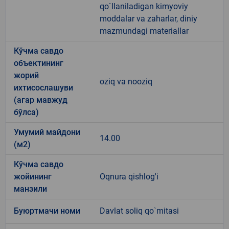
qo`llaniladigan kimyoviy
moddalar va zaharlar, diniy
mazmundagi materiallar
Кўчма савдо
объектининг
жорий
oziq va nooziq
ихтисослашуви
(агар мавжуд
бўлса)
Умумий майдони
14.00
(м2)
Кўчма савдо
жойининг
Oqnura qishlog'i
манзили
Буюртмачи номи
Davlat soliq qo`mitasi