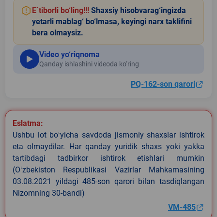
E`tiborli bo‘ling!!!
Shaxsiy hisobvarag‘ingizda
yetarli mablag‘ bo‘lmasa, keyingi narx taklifini
bera olmaysiz.
Video yo‘riqnoma
Qanday ishlashini videoda ko‘ring
PQ-162-son qarori
Eslatma:
Ushbu lot boʻyicha savdoda jismoniy shaxslar ishtirok
eta olmaydilar. Har qanday yuridik shaxs yoki yakka
tartibdagi tadbirkor ishtirok etishlari mumkin
(Oʻzbekiston Respublikasi Vazirlar Mahkamasining
03.08.2021 yildagi 485-son qarori bilan tasdiqlangan
Nizomning 30-bandi)
VM-485