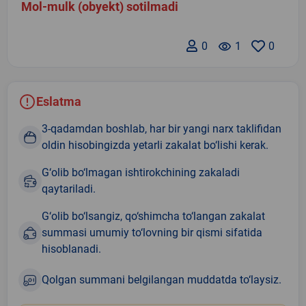
Mol-mulk (obyekt) sotilmadi
0
remove_red_eye
1
0
Eslatma
3-qadamdan boshlab, har bir yangi narx taklifidan
oldin hisobingizda yetarli zakalat bo‘lishi kerak.
G‘olib bo‘lmagan ishtirokchining zakaladi
qaytariladi.
G‘olib bo‘lsangiz, qo‘shimcha to‘langan zakalat
summasi umumiy to‘lovning bir qismi sifatida
hisoblanadi.
Qolgan summani belgilangan muddatda to‘laysiz.