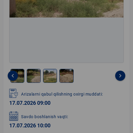
keyboard_arrow_left
keyboard_arrow_right
Item
1
Arizalarni qabul qilishning oxirgi muddati:
of
17.07.2026 09:00
4
Savdo boshlanish vaqti:
17.07.2026 10:00