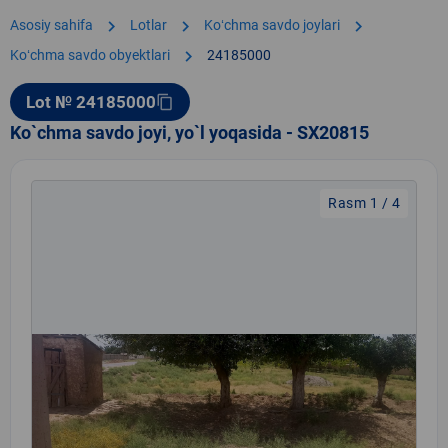
chevron_right
chevron_right
chevron_right
Asosiy sahifa
Lotlar
Koʻchma savdo joylari
chevron_right
Koʻchma savdo obyektlari
24185000
Lot № 24185000
content_copy
Ko`chma savdo joyi, yo`l yoqasida - SX20815
Rasm 1 / 4