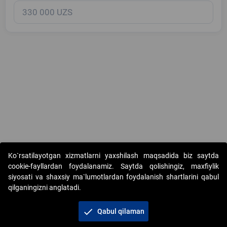
Copyright © 2017-2026. "Elektron onlayn-auksionlarni tashkil etish"
Ko`rsatilayotgan xizmatlarni yaxshilash maqsadida biz saytda
AJ. Barcha huquqlar himoyalangan
cookie-fayllardan foydalanamiz. Saytda qolishingiz, maxfiylik
siyosati va shaxsiy ma`lumotlardan foydalanish shartlarini qabul
qilganingizni anglatadi.
check
Qabul qilaman
+998 71 202-21-11