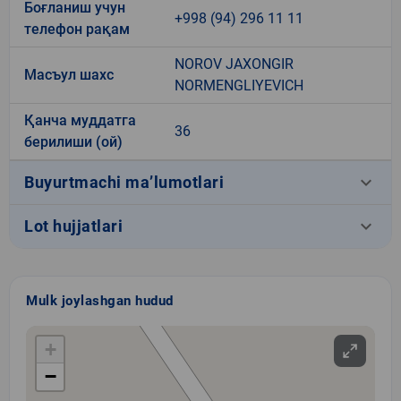
Боғланиш учун
+998 (94) 296 11 11
телефон рақам
NOROV JAXONGIR
Масъул шахс
NORMENGLIYEVICH
Қанча муддатга
36
берилиши (ой)
keyboard_arrow_down
Buyurtmachi ma’lumotlari
keyboard_arrow_down
Lot hujjatlari
Mulk joylashgan hudud
+
−