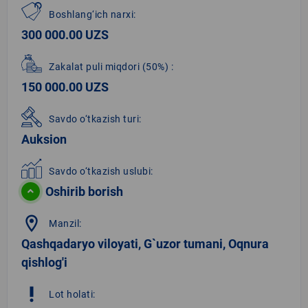
Boshlang‘ich narxi:
300 000.00 UZS
Zakalat puli miqdori
(50%)
:
150 000.00 UZS
Savdo o‘tkazish turi:
Auksion
Savdo o‘tkazish uslubi:
Oshirib borish
location_on
Manzil:
Qashqadaryo viloyati, G`uzor tumani, Oqnura
qishlog'i
priority_high
Lot holati: