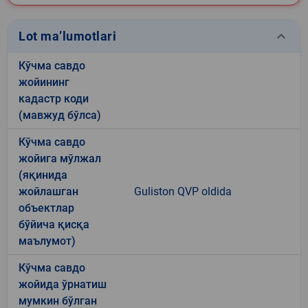
keyboard_arrow_down
Lot ma’lumotlari
Кўчма савдо
жойининг
кадастр коди
(мавжуд бўлса)
Кўчма савдо
жойига мўлжал
(яқинида
жойлашган
Guliston QVP oldida
объектлар
бўйича қисқа
маълумот)
Кўчма савдо
жойида ўрнатиш
мумкин бўлган