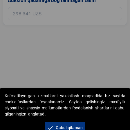
Auksion qadamiga bog‘lanmagan taklif
Copyright © 2017-2026. "Elektron onlayn-auksionlarni tashkil etish"
Ko`rsatilayotgan xizmatlarni yaxshilash maqsadida biz saytda
AJ. Barcha huquqlar himoyalangan
cookie-fayllardan foydalanamiz. Saytda qolishingiz, maxfiylik
siyosati va shaxsiy ma`lumotlardan foydalanish shartlarini qabul
qilganingizni anglatadi.
check
Qabul qilaman