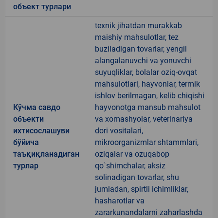
объект турлари
texnik jihatdan murakkab
maishiy mahsulotlar, tez
buziladigan tovarlar, yengil
alangalanuvchi va yonuvchi
suyuqliklar, bolalar oziq-ovqat
mahsulotlari, hayvonlar, termik
ishlov berilmagan, kelib chiqishi
Кўчма савдо
hayvonotga mansub mahsulot
объекти
va xomashyolar, veterinariya
ихтисослашуви
dori vositalari,
бўйича
mikroorganizmlar shtammlari,
таъқиқланадиган
oziqalar va ozuqabop
турлар
qo`shimchalar, aksiz
solinadigan tovarlar, shu
jumladan, spirtli ichimliklar,
hasharotlar va
zararkunandalarni zaharlashda