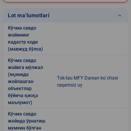
keyboard_arrow_down
Lot ma’lumotlari
Кўчма савдо
жойининг
кадастр коди
(мавжуд бўлса)
Кўчма савдо
жойига мўлжал
(яқинида
Tok-tau MFY Darsan ko`chasi
жойлашган
raqamsiz uy
объектлар
бўйича қисқа
маълумот)
Кўчма савдо
жойида ўрнатиш
мумкин бўлган