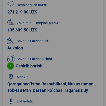
Boshlang‘ich narxi:
271 219.00 UZS
Zakalat puli miqdori
(50%)
:
135 609.50 UZS
Savdo o‘tkazish turi:
Auksion
Savdo o‘tkazish uslubi:
Oshirib borish
location_on
Manzil:
Qoraqalpog`iston Respublikasi, Nukus tumani,
Tok-tau MFY Darsan ko`chasi raqamsiz uy
priority_high
Lot holati: