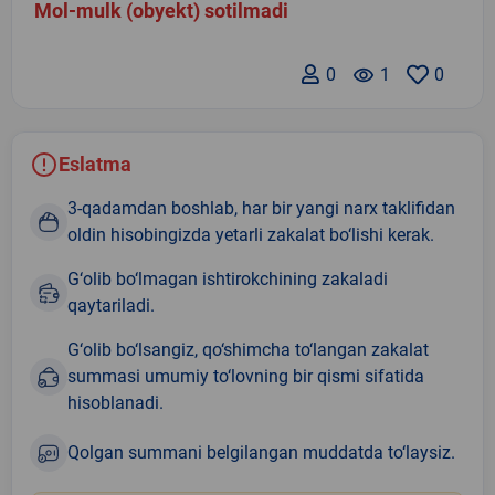
Mol-mulk (obyekt) sotilmadi
0
remove_red_eye
1
0
Eslatma
3-qadamdan boshlab, har bir yangi narx taklifidan
oldin hisobingizda yetarli zakalat bo‘lishi kerak.
G‘olib bo‘lmagan ishtirokchining zakaladi
qaytariladi.
G‘olib bo‘lsangiz, qo‘shimcha to‘langan zakalat
summasi umumiy to‘lovning bir qismi sifatida
hisoblanadi.
Qolgan summani belgilangan muddatda to‘laysiz.