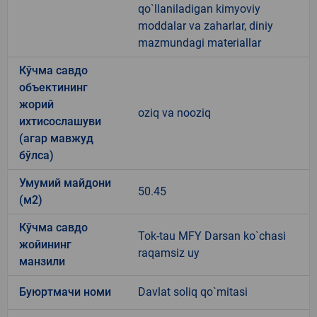
qo`llaniladigan kimyoviy
moddalar va zaharlar, diniy
mazmundagi materiallar
Кўчма савдо
объектининг
жорий
oziq va nooziq
ихтисослашуви
(агар мавжуд
бўлса)
Умумий майдони
50.45
(м2)
Кўчма савдо
Tok-tau MFY Darsan ko`chasi
жойининг
raqamsiz uy
манзили
Буюртмачи номи
Davlat soliq qo`mitasi