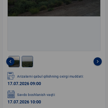
keyboard_arrow_left
keyboard_arrow_right
Item
1
Arizalarni qabul qilishning oxirgi muddati:
of
17.07.2026 09:00
2
Savdo boshlanish vaqti:
17.07.2026 10:00