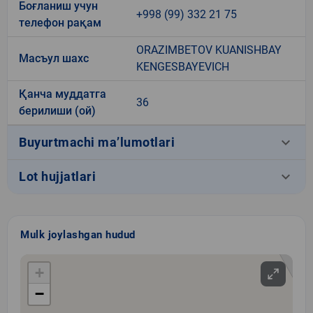
Боғланиш учун
+998 (99) 332 21 75
телефон рақам
ORAZIMBETOV KUANISHBAY
Масъул шахс
KENGESBAYEVICH
Қанча муддатга
36
берилиши (ой)
keyboard_arrow_down
Buyurtmachi ma’lumotlari
keyboard_arrow_down
Lot hujjatlari
Mulk joylashgan hudud
+
−