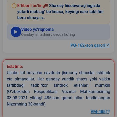
E`tiborli bo‘ling!!!
Shaxsiy hisobvarag‘ingizda
yetarli mablag‘ bo‘lmasa, keyingi narx taklifini
bera olmaysiz.
Video yo‘riqnoma
Qanday ishlashini videoda ko‘ring
PQ-162-son qarori
Eslatma:
Ushbu lot boʻyicha savdoda jismoniy shaxslar ishtirok
eta olmaydilar. Har qanday yuridik shaxs yoki yakka
tartibdagi tadbirkor ishtirok etishlari mumkin
(Oʻzbekiston Respublikasi Vazirlar Mahkamasining
03.08.2021 yildagi 485-son qarori bilan tasdiqlangan
Nizomning 30-bandi)
VM-485