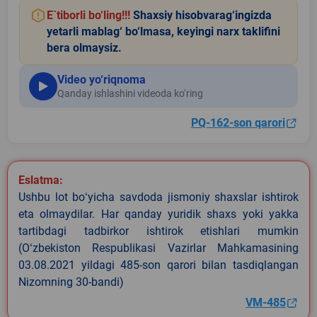
E`tiborli bo‘ling!!!
Shaxsiy hisobvarag‘ingizda
yetarli mablag‘ bo‘lmasa, keyingi narx taklifini
bera olmaysiz.
Video yo‘riqnoma
Qanday ishlashini videoda ko‘ring
PQ-162-son qarori
Eslatma:
Ushbu lot boʻyicha savdoda jismoniy shaxslar ishtirok
eta olmaydilar. Har qanday yuridik shaxs yoki yakka
tartibdagi tadbirkor ishtirok etishlari mumkin
(Oʻzbekiston Respublikasi Vazirlar Mahkamasining
03.08.2021 yildagi 485-son qarori bilan tasdiqlangan
Nizomning 30-bandi)
VM-485