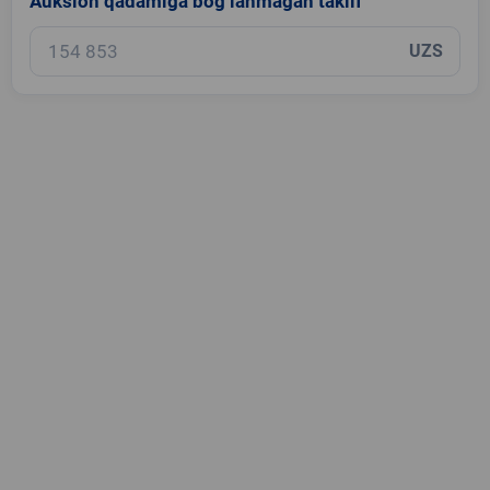
Auksion qadamiga bog‘lanmagan taklif
UZS