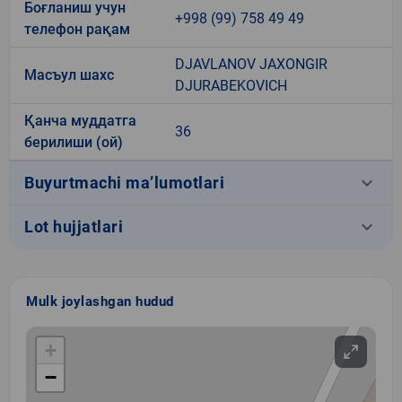
Боғланиш учун
+998 (99) 758 49 49
телефон рақам
DJAVLANOV JAXONGIR
Масъул шахс
DJURABEKOVICH
Қанча муддатга
36
берилиши (ой)
keyboard_arrow_down
Buyurtmachi ma’lumotlari
keyboard_arrow_down
Lot hujjatlari
Mulk joylashgan hudud
+
−