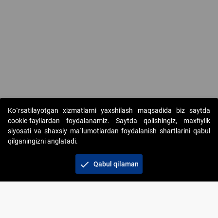
Ko`rsatilayotgan xizmatlarni yaxshilash maqsadida biz saytda
cookie-fayllardan foydalanamiz. Saytda qolishingiz, maxfiylik
siyosati va shaxsiy ma`lumotlardan foydalanish shartlarini qabul
qilganingizni anglatadi.
Copyright © 2017-2026. "Elektron onlayn-auksionlarni
tashkil etish" AJ. Barcha huquqlar himoyalangan
check
Qabul qilaman