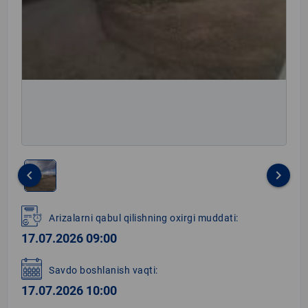
keyboard_arrow_left
keyboard_arrow_right
Item
1
Arizalarni qabul qilishning oxirgi muddati:
of
17.07.2026 09:00
1
Savdo boshlanish vaqti:
17.07.2026 10:00