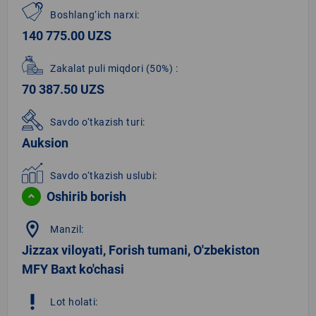
Boshlang‘ich narxi:
140 775.00 UZS
Zakalat puli miqdori
(50%)
:
70 387.50 UZS
Savdo o‘tkazish turi:
Auksion
Savdo o‘tkazish uslubi:
Oshirib borish
location_on
Manzil:
Jizzax viloyati, Forish tumani, O'zbekiston
MFY Baxt ko'chasi
priority_high
Lot holati: