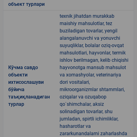
объект турлари
texnik jihatdan murakkab
maishiy mahsulotlar, tez
buziladigan tovarlar, yengil
alangalanuvchi va yonuvchi
suyuqliklar, bolalar oziq-ovqat
mahsulotlari, hayvonlar, termik
ishlov berilmagan, kelib chiqishi
Кўчма савдо
hayvonotga mansub mahsulot
объекти
va xomashyolar, veterinariya
ихтисослашуви
dori vositalari,
бўйича
mikroorganizmlar shtammlari,
таъқиқланадиган
oziqalar va ozuqabop
турлар
qo`shimchalar, aksiz
solinadigan tovarlar, shu
jumladan, spirtli ichimliklar,
hasharotlar va
zararkunandalarni zaharlashda