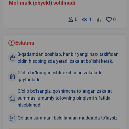
Mol-mulk (obyekt) sotilmadi
0
remove_red_eye
1
0
Eslatma
3-qadamdan boshlab, har bir yangi narx taklifidan
oldin hisobingizda yetarli zakalat bo‘lishi kerak.
G‘olib bo‘lmagan ishtirokchining zakaladi
qaytariladi.
G‘olib bo‘lsangiz, qo‘shimcha to‘langan zakalat
summasi umumiy to‘lovning bir qismi sifatida
hisoblanadi.
Qolgan summani belgilangan muddatda to‘laysiz.