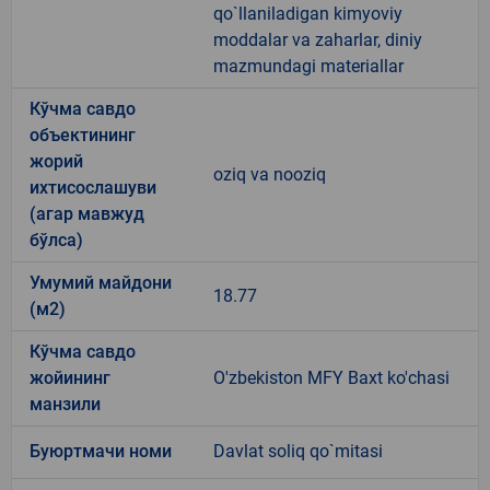
qo`llaniladigan kimyoviy
moddalar va zaharlar, diniy
mazmundagi materiallar
Кўчма савдо
объектининг
жорий
oziq va nooziq
ихтисослашуви
(агар мавжуд
бўлса)
Умумий майдони
18.77
(м2)
Кўчма савдо
жойининг
O'zbekiston MFY Baxt ko'chasi
манзили
Буюртмачи номи
Davlat soliq qo`mitasi