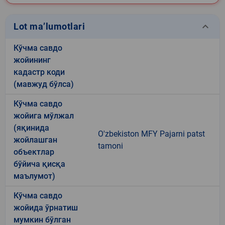
keyboard_arrow_down
Lot ma’lumotlari
Кўчма савдо
жойининг
кадастр коди
(мавжуд бўлса)
Кўчма савдо
жойига мўлжал
(яқинида
O'zbekiston MFY Pajarni patst
жойлашган
tamoni
объектлар
бўйича қисқа
маълумот)
Кўчма савдо
жойида ўрнатиш
мумкин бўлган