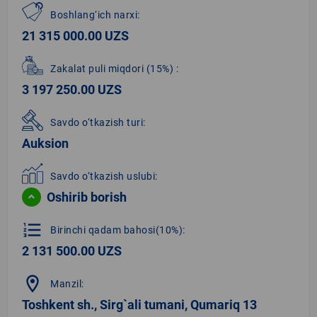
Boshlang‘ich narxi:
21 315 000.00 UZS
Zakalat puli miqdori
(15%)
:
3 197 250.00 UZS
Savdo o‘tkazish turi:
Auksion
Savdo o‘tkazish uslubi:
Oshirib borish
format_list_numbered
Birinchi qadam bahosi(10%):
2 131 500.00 UZS
location_on
Manzil:
Toshkent sh., Sirg`ali tumani, Qumariq 13