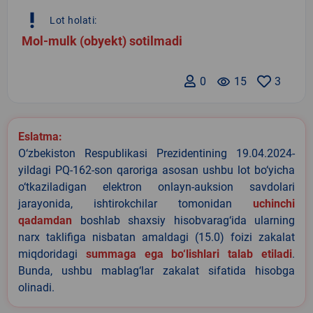
priority_high
Lot holati:
Mol-mulk (obyekt) sotilmadi
0
remove_red_eye
15
3
Eslatma:
O‘zbekiston Respublikasi Prezidentining 19.04.2024-
yildagi PQ-162-son qaroriga asosan ushbu lot bo‘yicha
o‘tkaziladigan elektron onlayn-auksion savdolari
jarayonida, ishtirokchilar tomonidan
uchinchi
qadamdan
boshlab shaxsiy hisobvarag‘ida ularning
narx taklifiga nisbatan amaldagi (15.0) foizi zakalat
miqdoridagi
summaga ega bo‘lishlari talab etiladi
.
Bunda, ushbu mablag‘lar zakalat sifatida hisobga
olinadi.