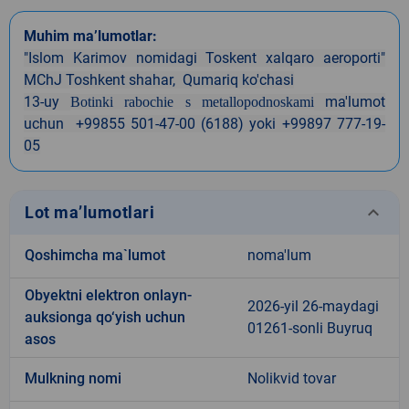
Muhim ma’lumotlar:
"Islom Karimov nomidagi Toskent xalqaro aeroporti"
MChJ
Toshkent shahar, Qumariq
ko'chasi
13-uy
ma'lumot
Botinki rabochie s metallopodnoskami
uchun +99855 501-47-00 (6188) yoki +99897 777-19-
05
keyboard_arrow_down
Lot ma’lumotlari
Qoshimcha ma`lumot
noma'lum
Obyektni elektron onlayn-
2026-yil 26-maydagi
auksionga qo‘yish uchun
01261-sonli Buyruq
asos
Mulkning nomi
Nolikvid tovar