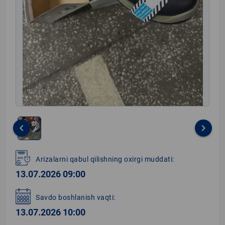
keyboard_arrow_left
keyboard_arrow_right
Item
1
Arizalarni qabul qilishning oxirgi muddati:
of
13.07.2026 09:00
1
Savdo boshlanish vaqti:
13.07.2026 10:00