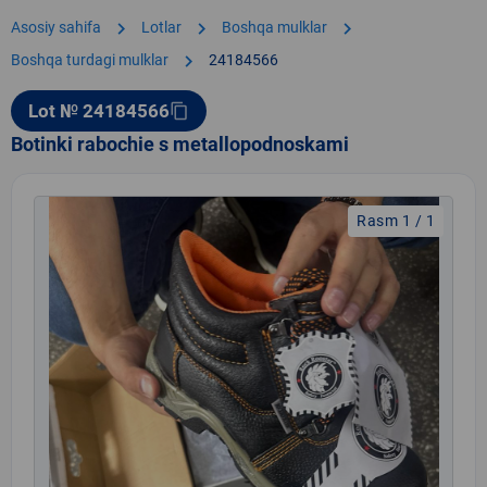
chevron_right
chevron_right
chevron_right
Asosiy sahifa
Lotlar
Boshqa mulklar
chevron_right
Boshqa turdagi mulklar
24184566
Lot № 24184566
content_copy
Botinki rabochie s metallopodnoskami
Rasm 1 / 1