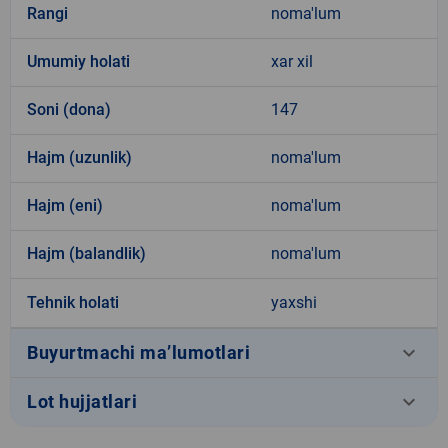
Rangi
noma'lum
Umumiy holati
xar xil
Soni (dona)
147
Hajm (uzunlik)
noma'lum
Hajm (eni)
noma'lum
Hajm (balandlik)
noma'lum
Tehnik holati
yaxshi
keyboard_arrow_down
Buyurtmachi ma’lumotlari
keyboard_arrow_down
Lot hujjatlari