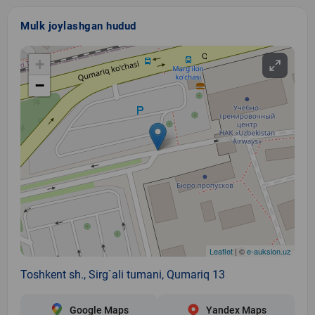
Mulk joylashgan hudud
+
−
Leaflet
| ©
e-auksion.uz
Toshkent sh., Sirg`ali tumani, Qumariq 13
Google Maps
Yandex Maps