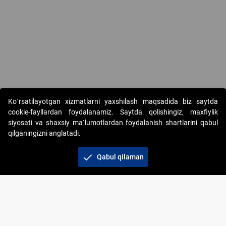
Copyright © 2017-2026. "Elektron onlayn-auksionlarni tashkil etish"
Ko`rsatilayotgan xizmatlarni yaxshilash maqsadida biz saytda
AJ. Barcha huquqlar himoyalangan
cookie-fayllardan foydalanamiz. Saytda qolishingiz, maxfiylik
siyosati va shaxsiy ma`lumotlardan foydalanish shartlarini qabul
qilganingizni anglatadi.
check
Qabul qilaman
+998 71 202-21-11
Veb-saytdagi axborot materiallaridan boshqa
shaxslar foydalanganda jamiyatning korporativ veb-
saytiga majburiy havolalar ko‘rsatilishi kerak