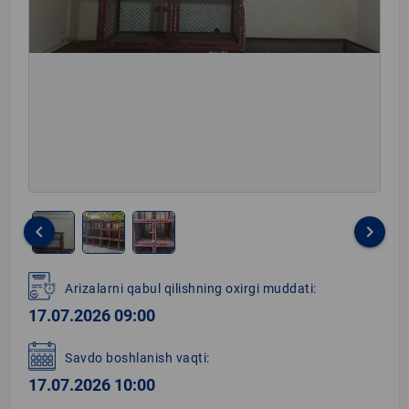
keyboard_arrow_left
keyboard_arrow_right
Item
1
Arizalarni qabul qilishning oxirgi muddati:
of
17.07.2026 09:00
3
Savdo boshlanish vaqti:
17.07.2026 10:00