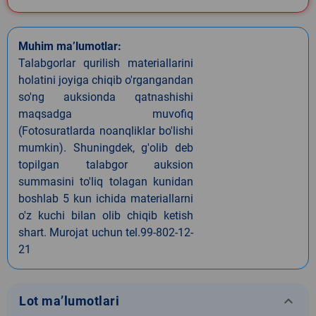
Muhim ma’lumotlar:
Talabgorlar qurilish materiallarini
holatini joyiga chiqib o'rgangandan
so'ng auksionda qatnashishi
maqsadga muvofiq
(Fotosuratlarda noanqliklar bo'lishi
mumkin). Shuningdek, g'olib deb
topilgan talabgor auksion
summasini to'liq tolagan kunidan
boshlab 5 kun ichida materiallarni
o'z kuchi bilan olib chiqib ketish
shart. Murojat uchun tel.99-802-12-
21
keyboard_arrow_down
Lot ma’lumotlari