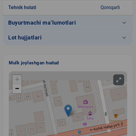
Tehnik holati
Qoniqarli
keyboard_arrow_down
Buyurtmachi ma’lumotlari
keyboard_arrow_down
Lot hujjatlari
Mulk joylashgan hudud
+
−