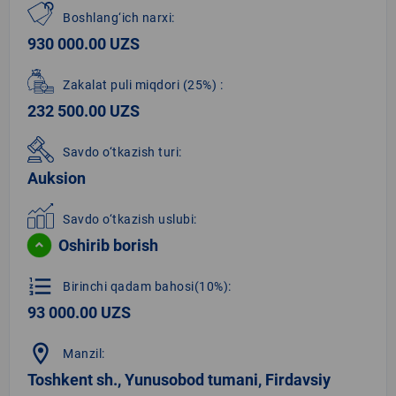
Boshlang‘ich narxi:
930 000.00 UZS
Zakalat puli miqdori
(25%)
:
232 500.00 UZS
Savdo o‘tkazish turi:
Auksion
Savdo o‘tkazish uslubi:
Oshirib borish
format_list_numbered
Birinchi qadam bahosi(10%):
93 000.00 UZS
location_on
Manzil:
Toshkent sh., Yunusobod tumani, Firdavsiy