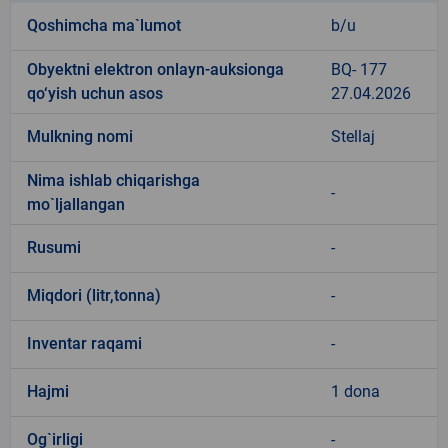
Qoshimcha ma`lumot
b/u
Obyektni elektron onlayn-auksionga
BQ- 177
qo‘yish uchun asos
27.04.2026
Mulkning nomi
Stellaj
Nima ishlab chiqarishga
-
mo`ljallangan
Rusumi
-
Miqdori (litr,tonna)
-
Inventar raqami
-
Hajmi
1 dona
Og`irligi
-