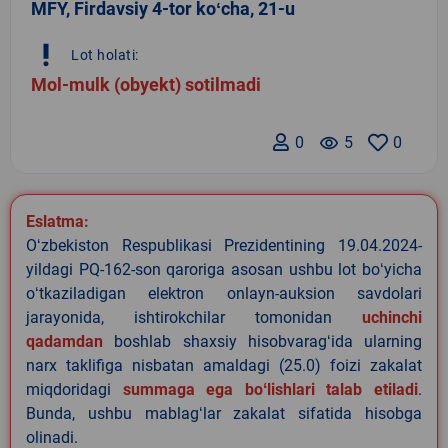
MFY, Firdavsiy 4-tor koʻcha, 21-u
priority_high
Lot holati:
Mol-mulk (obyekt) sotilmadi
0
remove_red_eye
5
0
Eslatma:
Oʻzbekiston Respublikasi Prezidentining 19.04.2024-
yildagi PQ-162-son qaroriga asosan ushbu lot boʻyicha
oʻtkaziladigan elektron onlayn-auksion savdolari
jarayonida, ishtirokchilar tomonidan
uchinchi
qadamdan
boshlab shaxsiy hisobvaragʻida ularning
narx taklifiga nisbatan amaldagi (25.0) foizi zakalat
miqdoridagi
summaga ega boʻlishlari talab etiladi
.
Bunda, ushbu mablagʻlar zakalat sifatida hisobga
olinadi.