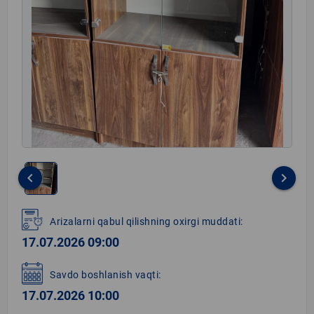
keyboard_arrow_left
keyboard_arrow_right
Item
1
Arizalarni qabul qilishning oxirgi muddati:
of
17.07.2026 09:00
1
Savdo boshlanish vaqti:
17.07.2026 10:00