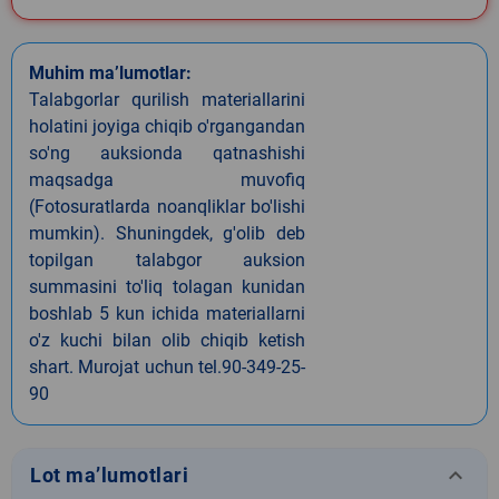
Muhim ma’lumotlar:
Talabgorlar qurilish materiallarini
holatini joyiga chiqib o'rgangandan
so'ng auksionda qatnashishi
maqsadga muvofiq
(Fotosuratlarda noanqliklar bo'lishi
mumkin). Shuningdek, g'olib deb
topilgan talabgor auksion
summasini to'liq tolagan kunidan
boshlab 5 kun ichida materiallarni
o'z kuchi bilan olib chiqib ketish
shart. Murojat uchun tel.90-349-25-
90
keyboard_arrow_down
Lot ma’lumotlari