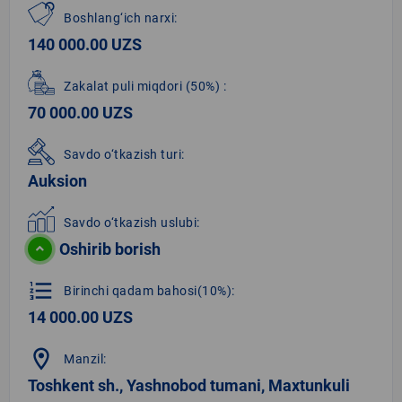
Boshlang‘ich narxi:
140 000.00 UZS
Zakalat puli miqdori
(50%)
:
70 000.00 UZS
Savdo o‘tkazish turi:
Auksion
Savdo o‘tkazish uslubi:
Oshirib borish
format_list_numbered
Birinchi qadam bahosi(10%):
14 000.00 UZS
location_on
Manzil:
Toshkent sh., Yashnobod tumani, Maxtunkuli