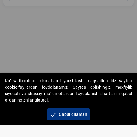
Copyright © 2017-2026. "Elektron onlayn-auksionlarni tashkil etish"
Ko`rsatilayotgan xizmatlarni yaxshilash maqsadida biz saytda
AJ. Barcha huquqlar himoyalangan
cookie-fayllardan foydalanamiz. Saytda qolishingiz, maxfiylik
siyosati va shaxsiy ma`lumotlardan foydalanish shartlarini qabul
qilganingizni anglatadi.
check
Qabul qilaman
+998 71 202-21-11