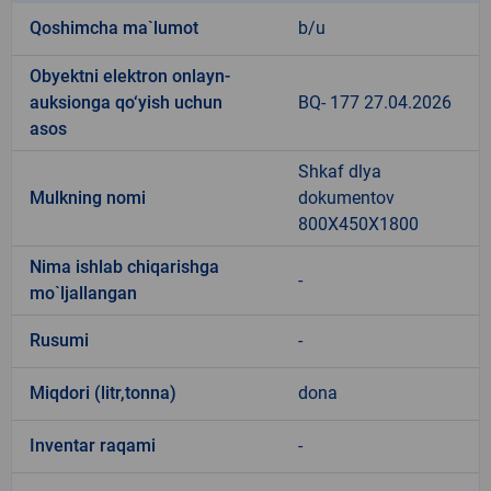
Qoshimcha ma`lumot
b/u
Obyektni elektron onlayn-
auksionga qo‘yish uchun
BQ- 177 27.04.2026
asos
Shkaf dlya
Mulkning nomi
dokumentov
800X450X1800
Nima ishlab chiqarishga
-
mo`ljallangan
Rusumi
-
Miqdori (litr,tonna)
dona
Inventar raqami
-