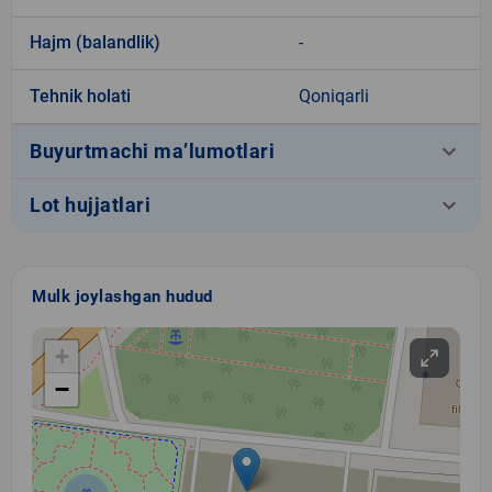
Hajm (balandlik)
-
Tehnik holati
Qoniqarli
keyboard_arrow_down
Buyurtmachi ma’lumotlari
keyboard_arrow_down
Lot hujjatlari
Mulk joylashgan hudud
+
−