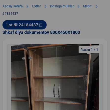
chevron_right
chevron_right
chevron_right
chevron_right
Asosiy sahifa
Lotlar
Boshqa mulklar
Mebel
24184437
Lot № 24184437
content_copy
Shkaf dlya dokumentov 800X450X1800
Rasm 1 / 1