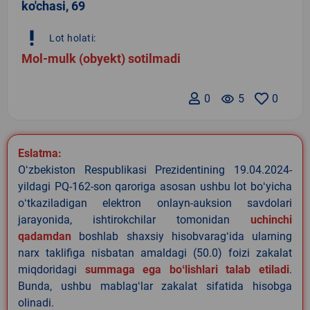
ko'chasi, 69
priority_high
Lot holati:
Mol-mulk (obyekt) sotilmadi
0
remove_red_eye
5
0
Eslatma:
Oʻzbekiston Respublikasi Prezidentining 19.04.2024-
yildagi PQ-162-son qaroriga asosan ushbu lot boʻyicha
oʻtkaziladigan elektron onlayn-auksion savdolari
jarayonida, ishtirokchilar tomonidan
uchinchi
qadamdan
boshlab shaxsiy hisobvaragʻida ularning
narx taklifiga nisbatan amaldagi (50.0) foizi zakalat
miqdoridagi
summaga ega boʻlishlari talab etiladi
.
Bunda, ushbu mablagʻlar zakalat sifatida hisobga
olinadi.