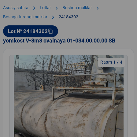
chevron_right
chevron_right
chevron_right
Asosiy sahifa
Lotlar
Boshqa mulklar
chevron_right
Boshqa turdagi mulklar
24184302
Lot № 24184302
content_copy
yomkost V-8m3 ovalnaya 01-034.00.00.00 SB
Rasm 1 / 4