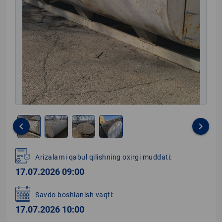
keyboard_arrow_left
keyboard_arrow_right
Item
1
Arizalarni qabul qilishning oxirgi muddati:
of
17.07.2026 09:00
4
Savdo boshlanish vaqti:
17.07.2026 10:00