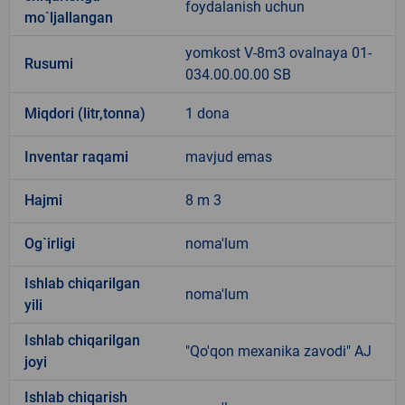
foydalanish uchun
mo`ljallangan
yomkost V-8m3 ovalnaya 01-
Rusumi
034.00.00.00 SB
Miqdori (litr,tonna)
1 dona
Inventar raqami
mavjud emas
Hajmi
8 m 3
Og`irligi
noma'lum
Ishlab chiqarilgan
noma'lum
yili
Ishlab chiqarilgan
"Qo'qon mexanika zavodi" AJ
joyi
Ishlab chiqarish