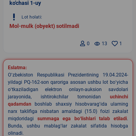
ko'chasi 1-uy
priority_high
Lot holati:
Mol-mulk (obyekt) sotilmadi
0
remove_red_eye
13
1
Eslatma:
Oʻzbekiston Respublikasi Prezidentining 19.04.2024-
yildagi PQ-162-son qaroriga asosan ushbu lot boʻyicha
oʻtkaziladigan elektron onlayn-auksion savdolari
jarayonida, ishtirokchilar tomonidan
uchinchi
qadamdan
boshlab shaxsiy hisobvaragʻida ularning
narx taklifiga nisbatan amaldagi (15.0) foizi zakalat
miqdoridagi
summaga ega boʻlishlari talab etiladi
.
Bunda, ushbu mablagʻlar zakalat sifatida hisobga
olinadi.