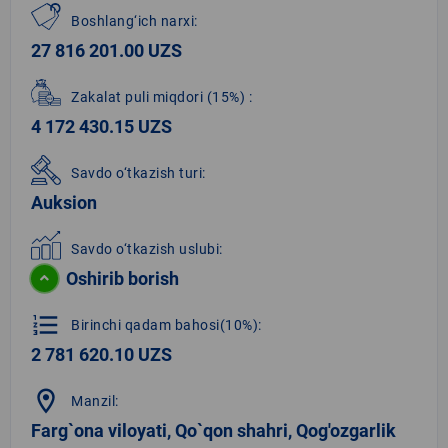
Boshlang‘ich narxi:
27 816 201.00 UZS
Zakalat puli miqdori
(15%)
:
4 172 430.15 UZS
Savdo o‘tkazish turi:
Auksion
Savdo o‘tkazish uslubi:
Oshirib borish
format_list_numbered
Birinchi qadam bahosi(10%):
2 781 620.10 UZS
location_on
Manzil:
Farg`ona viloyati, Qo`qon shahri, Qog'ozgarlik