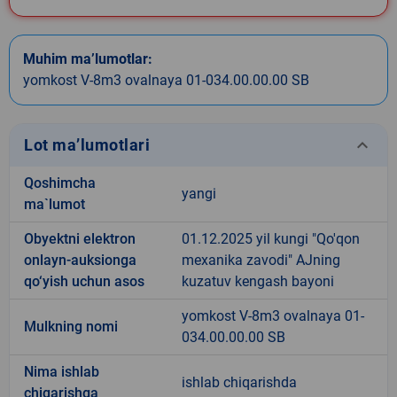
Muhim ma’lumotlar:
yomkost V-8m3 ovalnaya 01-034.00.00.00 SB
keyboard_arrow_down
Lot ma’lumotlari
Qoshimcha
yangi
ma`lumot
Obyektni elektron
01.12.2025 yil kungi "Qo'qon
onlayn-auksionga
mexanika zavodi" AJning
qo‘yish uchun asos
kuzatuv kengash bayoni
yomkost V-8m3 ovalnaya 01-
Mulkning nomi
034.00.00.00 SB
Nima ishlab
ishlab chiqarishda
chiqarishga