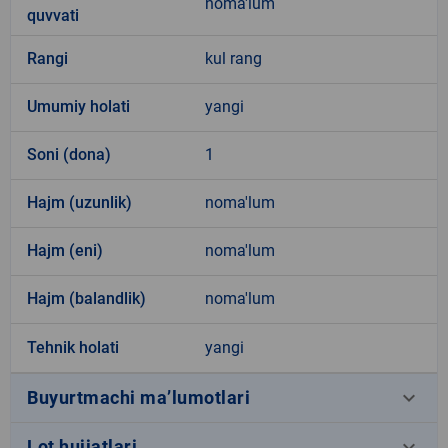
noma'lum
quvvati
Rangi
kul rang
Umumiy holati
yangi
Soni (dona)
1
Hajm (uzunlik)
noma'lum
Hajm (eni)
noma'lum
Hajm (balandlik)
noma'lum
Tehnik holati
yangi
keyboard_arrow_down
Buyurtmachi ma’lumotlari
keyboard_arrow_down
Lot hujjatlari