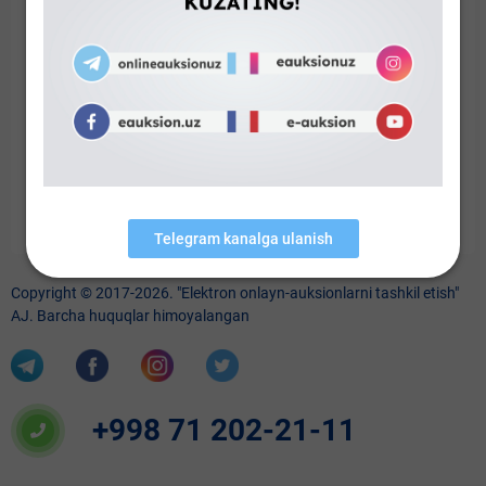
Bu lot bo‘yicha ma`lumot topilmadi!
Telegram kanalga ulanish
Copyright © 2017-2026. "Elektron onlayn-auksionlarni tashkil etish"
AJ. Barcha huquqlar himoyalangan
+998 71 202-21-11