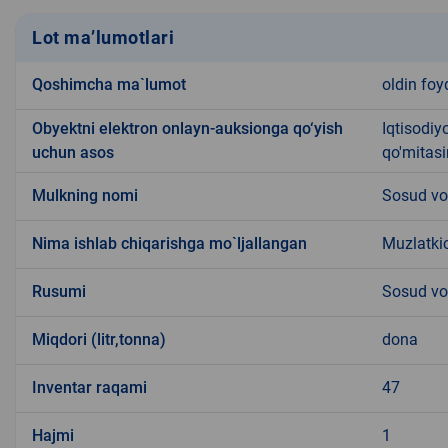
Lot ma’lumotlari
Qoshimcha ma`lumot
oldin foy
Obyektni elektron onlayn-auksionga qo‘yish
Iqtisodiy
uchun asos
qo'mitasi
Mulkning nomi
Sosud vo
Nima ishlab chiqarishga mo`ljallangan
Muzlatkic
Rusumi
Sosud vo
Miqdori (litr,tonna)
dona
Inventar raqami
47
Hajmi
1