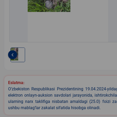
keyboard_arrow_left
Item
1
of
1
Eslatma:
O‘zbekiston Respublikasi Prezidentining 19.04.2024-yild
elektron onlayn-auksion savdolari jarayonida, ishtirokchi
ularning narx taklifiga nisbatan amaldagi (25.0) foizi z
ushbu mablag‘lar zakalat sifatida hisobga olinadi.