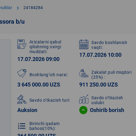
chevron_right
mulklar
24184284
ssora b/u
Arizalarni qabul
Savdo boshlanish
qilishning oxirgi
vaqti:
muddati:
17.07.2026 10:00
17.07.2026 09:00
Zakalat puli miqdori
Boshlang‘ich narxi:
(25%)
:
3 645 000.00 UZS
911 250.00 UZS
Savdo o‘tkazish
Savdo o‘tkazish turi:
uslubi:
Auksion
Oshirib borish
Birinchi qadam
format_list_numbered
bahosi(10%):
364 500.00 UZS