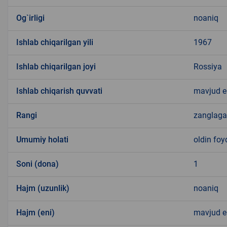
Og`irligi
noaniq
Ishlab chiqarilgan yili
1967
Ishlab chiqarilgan joyi
Rossiya
Ishlab chiqarish quvvati
mavjud 
Rangi
zanglag
Umumiy holati
oldin foy
Soni (dona)
1
Hajm (uzunlik)
noaniq
Hajm (eni)
mavjud 