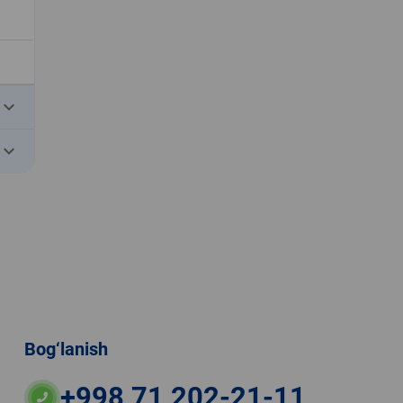
eyboard_arrow_down
eyboard_arrow_down
Bog‘lanish
+998 71 202-21-11