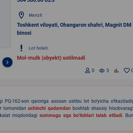
location_on
Manzil:
Toshkent viloyati, Ohangaron shahri, Magnit DM
binosi
priority_high
Lot holati:
Mol-mulk (obyekt) sotilmadi
keyboard_arrow_right
0
remove_red_eye
3
agi PQ-162-son qaroriga asosan ushbu lot bo‘yicha o‘tkazilad
lar tomonidan
uchinchi qadamdan
boshlab shaxsiy hisobvarag‘
akalat miqdoridagi
summaga ega bo‘lishlari talab etiladi
. Bu