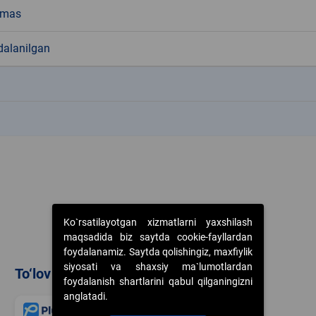
emas
dalanilgan
k
k
Ko`rsatilayotgan xizmatlarni yaxshilash
maqsadida biz saytda cookie-fayllardan
foydalanamiz. Saytda qolishingiz, maxfiylik
siyosati va shaxsiy ma`lumotlardan
To‘lov usullari
foydalanish shartlarini qabul qilganingizni
anglatadi.