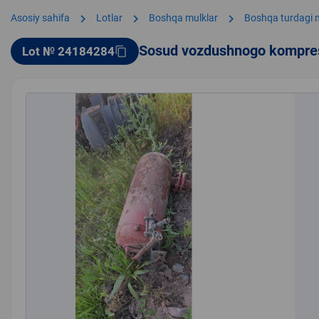
chevron_right
chevron_right
chevron_right
Asosiy sahifa
Lotlar
Boshqa mulklar
Boshqa turdagi 
Sosud vozdushnogo kompre
Lot № 24184284
content_copy