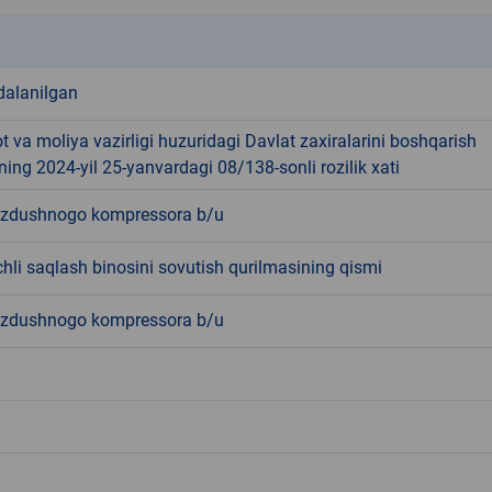
k
dalanilgan
ot va moliya vazirligi huzuridagi Davlat zaxiralarini boshqarish
ning 2024-yil 25-yanvardagi 08/138-sonli rozilik xati
zdushnogo kompressora b/u
hli saqlash binosini sovutish qurilmasining qismi
zdushnogo kompressora b/u