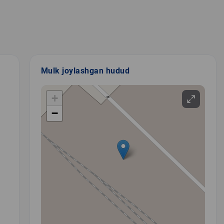
Mulk joylashgan hudud
+
−