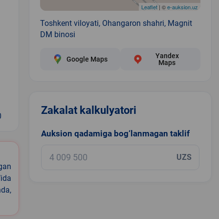
Leaflet
| ©
e-auksion.uz
Toshkent viloyati, Ohangaron shahri, Magnit
DM binosi
Yandex
Google Maps
Maps
Zakalat kalkulyatori
0
Auksion qadamiga bog‘lanmagan taklif
UZS
igan
ida
nda,