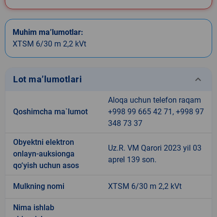
Muhim ma’lumotlar:
XTSM 6/30 m 2,2 kVt
keyboard_arrow_down
Lot ma’lumotlari
Aloqa uchun telefon raqam
Qoshimcha ma`lumot
+998 99 665 42 71, +998 97
348 73 37
Obyektni elektron
Uz.R. VM Qarori 2023 yil 03
onlayn-auksionga
aprel 139 son.
qo‘yish uchun asos
Mulkning nomi
XTSM 6/30 m 2,2 kVt
Nima ishlab