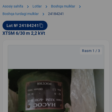
chevron_right
chevron_right
chevron_right
Asosiy sahifa
Lotlar
Boshqa mulklar
chevron_right
Boshqa turdagi mulklar
24184241
Lot № 24184241
content_copy
XTSM 6/30 m 2,2 kVt
Rasm 1 / 3