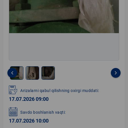
keyboard_arrow_left
keyboard_arrow_right
Item
1
Arizalarni qabul qilishning oxirgi muddati:
of
17.07.2026 09:00
3
Savdo boshlanish vaqti:
17.07.2026 10:00