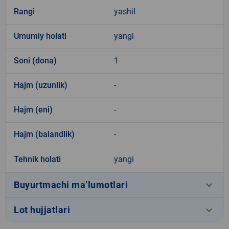
Rangi
yashil
Umumiy holati
yangi
Soni (dona)
1
Hajm (uzunlik)
-
Hajm (eni)
-
Hajm (balandlik)
-
Tehnik holati
yangi
keyboard_arrow_down
Buyurtmachi ma’lumotlari
keyboard_arrow_down
Lot hujjatlari