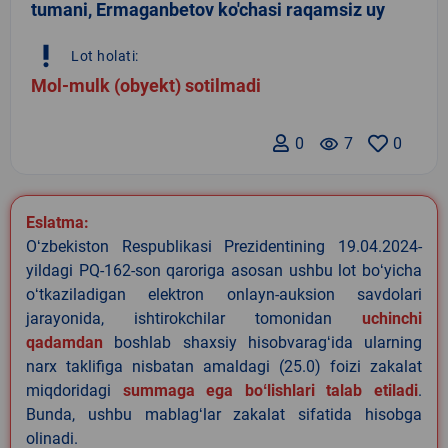
tumani, Ermaganbetov ko'chasi raqamsiz uy
priority_high
Lot holati:
Mol-mulk (obyekt) sotilmadi
0
remove_red_eye
7
0
Eslatma:
Oʻzbekiston Respublikasi Prezidentining 19.04.2024-
yildagi PQ-162-son qaroriga asosan ushbu lot boʻyicha
oʻtkaziladigan elektron onlayn-auksion savdolari
jarayonida, ishtirokchilar tomonidan
uchinchi
qadamdan
boshlab shaxsiy hisobvaragʻida ularning
narx taklifiga nisbatan amaldagi (25.0) foizi zakalat
miqdoridagi
summaga ega boʻlishlari talab etiladi
.
Bunda, ushbu mablagʻlar zakalat sifatida hisobga
olinadi.