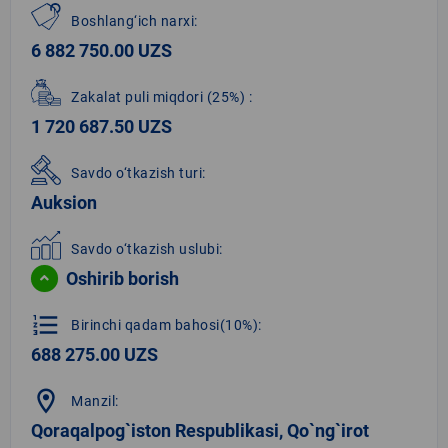
Boshlang‘ich narxi:
6 882 750.00 UZS
Zakalat puli miqdori
(25%)
:
1 720 687.50 UZS
Savdo o‘tkazish turi:
Auksion
Savdo o‘tkazish uslubi:
Oshirib borish
format_list_numbered
Birinchi qadam bahosi(10%):
688 275.00 UZS
location_on
Manzil:
Qoraqalpog`iston Respublikasi, Qo`ng`irot