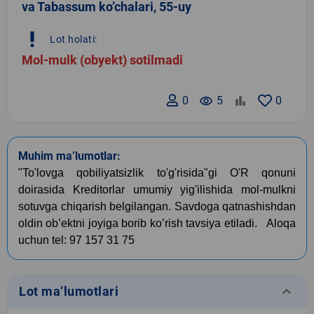
va Tabassum ko’chalari, 55-uy
priority_high
Lot holati:
Mol-mulk (obyekt) sotilmadi
0
remove_red_eye
5
0
Muhim ma’lumotlar:
"
To
'
lovga
qobiliyatsizlik
to
'
g
'
risida
"
gi
O
'
R
qonuni
doirasida
Kreditorlar
umumiy
yig
'
ilishida
mol
-
mulkni
sotuvga
chiqarish
belgilangan
.
Savdoga
qatnashishdan
oldin
ob
’
ektni
joyiga
borib
ko
’
rish
tavsiya
etiladi
.
Aloqa
uchun
tel
: 97
157 31 75
keyboard_arrow_down
Lot ma’lumotlari