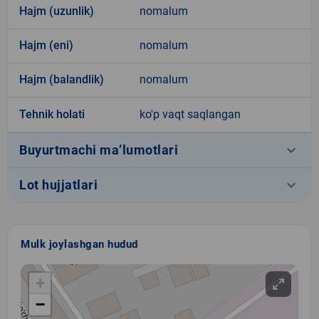
Hajm (uzunlik)
nomalum
Hajm (eni)
nomalum
Hajm (balandlik)
nomalum
Tehnik holati
ko'p vaqt saqlangan
keyboard_arrow_down
Buyurtmachi ma’lumotlari
keyboard_arrow_down
Lot hujjatlari
Mulk joylashgan hudud
+
−