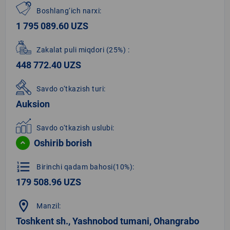
Boshlang‘ich narxi:
1 795 089.60 UZS
Zakalat puli miqdori
(25%)
:
448 772.40 UZS
Savdo o‘tkazish turi:
Auksion
Savdo o‘tkazish uslubi:
Oshirib borish
format_list_numbered
Birinchi qadam bahosi(10%):
179 508.96 UZS
location_on
Manzil:
Toshkent sh., Yashnobod tumani, Ohangrabo