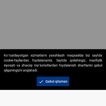
Ko`rsatilayotgan xizmatlarni yaxshilash maqsadida biz saytda
cookie-fayllardan foydalanamiz. Saytda qolishingiz, maxfiylik
siyosati va shaxsiy ma`lumotlardan foydalanish shartlarini qabul
qilganingizni anglatadi.
Copyright © 2017-2026. "Elektron onlayn-auksionlarni
tashkil etish" AJ. Barcha huquqlar himoyalangan
check
Qabul qilaman