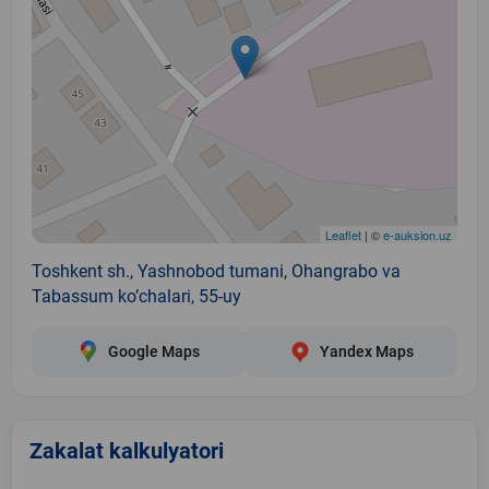
Leaflet
| ©
e-auksion.uz
Toshkent sh., Yashnobod tumani, Ohangrabo va
Tabassum ko’chalari, 55-uy
Google Maps
Yandex Maps
Zakalat kalkulyatori