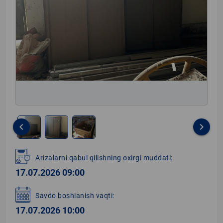
keyboard_arrow_left
keyboard_arrow_right
Item
1
Arizalarni qabul qilishning oxirgi muddati:
of
17.07.2026 09:00
3
Savdo boshlanish vaqti:
17.07.2026 10:00