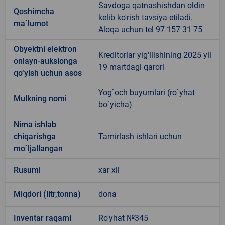
Savdoga qatnashishdan oldin
Qoshimcha
kelib ko'rish tavsiya etiladi.
ma`lumot
Aloqa uchun tel 97 157 31 75
Obyektni elektron
Kreditorlar yig'ilishining 2025 yil
onlayn-auksionga
19 martdagi qarori
qo‘yish uchun asos
Yog`och buyumlari (ro`yhat
Mulkning nomi
bo`yicha)
Nima ishlab
chiqarishga
Tamirlash ishlari uchun
mo`ljallangan
Rusumi
xar xil
Miqdori (litr,tonna)
dona
Inventar raqami
Ro'yhat №345