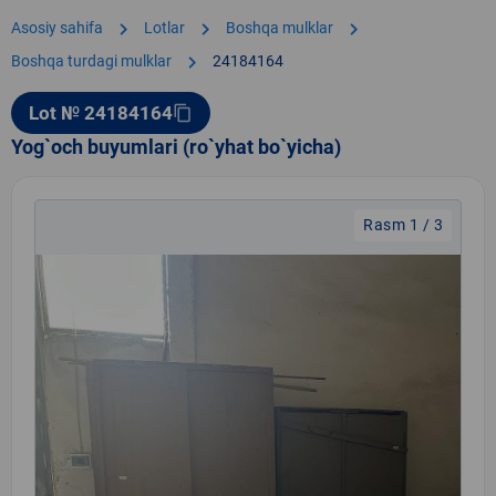
chevron_right
chevron_right
chevron_right
Asosiy sahifa
Lotlar
Boshqa mulklar
chevron_right
Boshqa turdagi mulklar
24184164
Lot № 24184164
content_copy
Yog`och buyumlari (ro`yhat bo`yicha)
Rasm 1 / 3