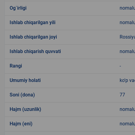
Og`irligi
nomal
Ishlab chiqarilgan yili
nomal
Ishlab chiqarilgan joyi
Rossiy
Ishlab chiqarish quvvati
nomal
Rangi
-
Umumiy holati
ko'p v
Soni (dona)
77
Hajm (uzunlik)
nomal
Hajm (eni)
nomal