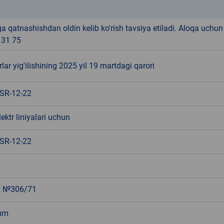
k
 qatnashishdan oldin kelib ko'rish tavsiya etiladi. Aloqa uchun 
 31 75
rlar yig'ilishining 2025 yil 19 martdagi qarori
 SR-12-22
ektr liniyalari uchun
 SR-12-22
t №306/71
um