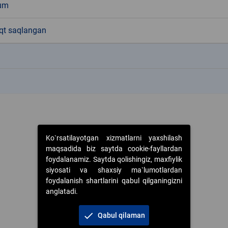
um
aqt saqlangan
k
k
Ko`rsatilayotgan xizmatlarni yaxshilash
maqsadida biz saytda cookie-fayllardan
foydalanamiz. Saytda qolishingiz, maxfiylik
siyosati va shaxsiy ma`lumotlardan
foydalanish shartlarini qabul qilganingizni
anglatadi.
check
Qabul qilaman