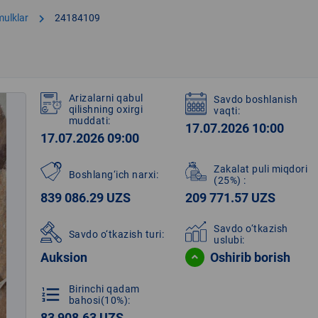
chevron_right
mulklar
24184109
Arizalarni qabul
Savdo boshlanish
qilishning oxirgi
vaqti:
muddati:
17.07.2026 10:00
17.07.2026 09:00
Zakalat puli miqdori
Boshlang‘ich narxi:
(25%)
:
839 086.29 UZS
209 771.57 UZS
Savdo o‘tkazish
Savdo o‘tkazish turi:
uslubi:
Auksion
Oshirib borish
Birinchi qadam
format_list_numbered
bahosi(10%):
83 908.63 UZS