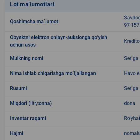
Lot ma’lumotlari
Savdoga
Qoshimcha ma`lumot
97 157
Obyektni elektron onlayn-auksionga qo‘yish
Kredito
uchun asos
Mulkning nomi
Ser`ga
Nima ishlab chiqarishga mo`ljallangan
Havo el
Rusumi
Ser`ga
Miqdori (litr,tonna)
dona
Inventar raqami
Ro'yha
Hajmi
nomal