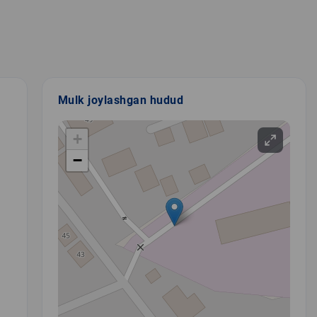
Mulk joylashgan hudud
+
−