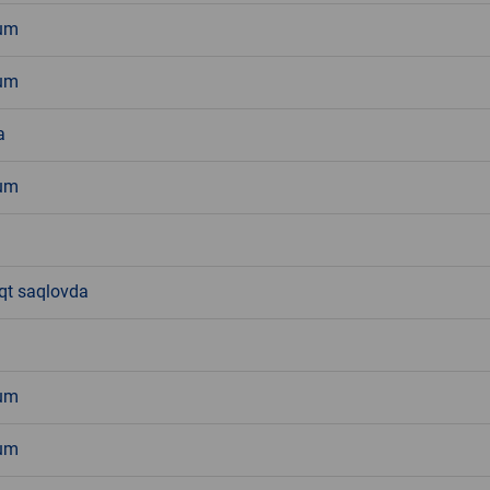
um
um
a
um
aqt saqlovda
um
um