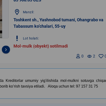
location_on
Manzil:
Toshkent sh., Yashnobod tumani, Ohangrabo va
Tabassum ko’chalari, 55-uy
priority_high
Lot holati:
Mol-mulk (obyekt) sotilmadi
keyboard_arrow_right
0
remove_red_eye
2
sida Kreditorlar umumiy yig'ilishida mol-mulkni sotuvga chiqa
rib ko’rish tavsiya etiladi.
Aloqa uchun tel: 97 157 31 75