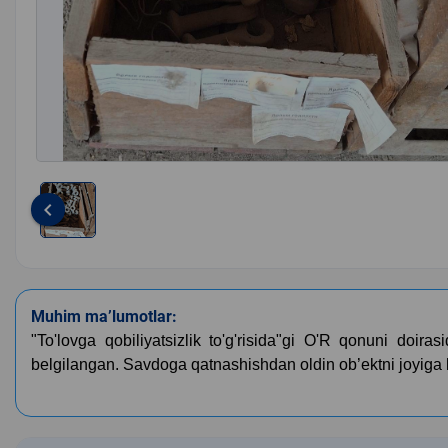
keyboard_arrow_left
Item
1
of
1
Muhim ma’lumotlar:
"To'lovga qobiliyatsizlik to'g'risida"gi O'R qonuni doira
belgilangan. Savdoga qatnashishdan oldin ob’ektni joyiga bo