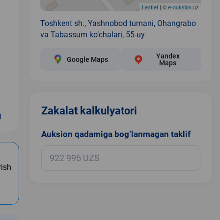
Leaflet
| ©
e-auksion.uz
Toshkent sh., Yashnobod tumani, Ohangrabo
va Tabassum ko’chalari, 55-uy
Yandex
Google Maps
Maps
Zakalat kalkulyatori
0
Auksion qadamiga bog‘lanmagan taklif
rish