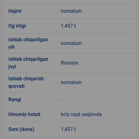
Hajmi
nomalum
Og`irligi
1,457 t
Ishlab chiqarilgan
nomalum
yili
Ishlab chiqarilgan
Rossiya
joyi
Ishlab chiqarish
nomalum
quvvati
Rangi
-
Umumiy holati
ko'p vaqt saqlovda
Soni (dona)
1,457 t