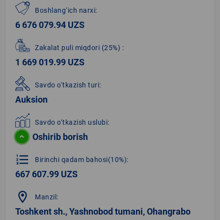
Boshlang‘ich narxi:
6 676 079.94 UZS
Zakalat puli miqdori
(25%)
:
1 669 019.99 UZS
Savdo o‘tkazish turi:
Auksion
Savdo o‘tkazish uslubi:
Oshirib borish
format_list_numbered
Birinchi qadam bahosi(10%):
667 607.99 UZS
location_on
Manzil:
Toshkent sh., Yashnobod tumani, Ohangrabo