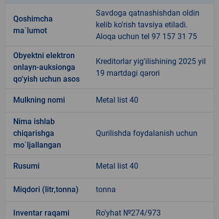
Savdoga qatnashishdan oldin
Qoshimcha
kelib ko'rish tavsiya etiladi.
ma`lumot
Aloqa uchun tel 97 157 31 75
Obyektni elektron
Kreditorlar yig'ilishining 2025 yil
onlayn-auksionga
19 martdagi qarori
qo‘yish uchun asos
Mulkning nomi
Metal list 40
Nima ishlab
chiqarishga
Qurilishda foydalanish uchun
mo`ljallangan
Rusumi
Metal list 40
Miqdori (litr,tonna)
tonna
Inventar raqami
Ro'yhat №274/973