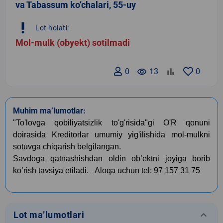
va Tabassum ko’chalari, 55-uy
priority_high
Lot holati:
Mol-mulk (obyekt) sotilmadi
0
remove_red_eye
13
0
Muhim ma’lumotlar:
"To'lovga qobiliyatsizlik to'g'risida"gi O'R qonuni
doirasida Kreditorlar umumiy yig'ilishida mol-mulkni
sotuvga chiqarish belgilangan.
Savdoga qatnashishdan oldin ob’ektni joyiga borib
ko’rish tavsiya etiladi.
Aloqa uchun tel: 97 157 31 75
keyboard_arrow_down
Lot ma’lumotlari