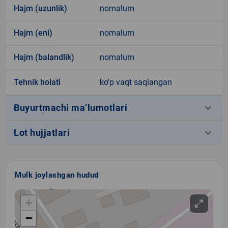
Hajm (uzunlik)
nomalum
Hajm (eni)
nomalum
Hajm (balandlik)
nomalum
Tehnik holati
ko'p vaqt saqlangan
keyboard_arrow_down
Buyurtmachi ma’lumotlari
keyboard_arrow_down
Lot hujjatlari
Mulk joylashgan hudud
+
−