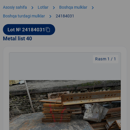
chevron_right
chevron_right
chevron_right
Asosiy sahifa
Lotlar
Boshqa mulklar
chevron_right
Boshqa turdagi mulklar
24184031
Lot № 24184031
content_copy
Metal list 40
Rasm 1 / 1