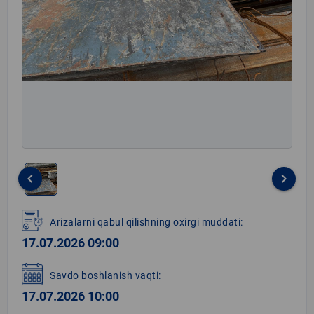
keyboard_arrow_left
keyboard_arrow_right
Item
1
Arizalarni qabul qilishning oxirgi muddati:
of
17.07.2026 09:00
1
Savdo boshlanish vaqti:
17.07.2026 10:00