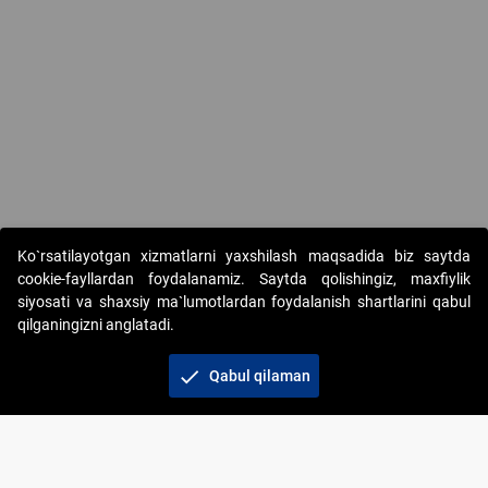
Ko`rsatilayotgan xizmatlarni yaxshilash maqsadida biz saytda
cookie-fayllardan foydalanamiz. Saytda qolishingiz, maxfiylik
siyosati va shaxsiy ma`lumotlardan foydalanish shartlarini qabul
qilganingizni anglatadi.
Copyright © 2017-2026. "Elektron onlayn-auksionlarni
tashkil etish" AJ. Barcha huquqlar himoyalangan
check
Qabul qilaman