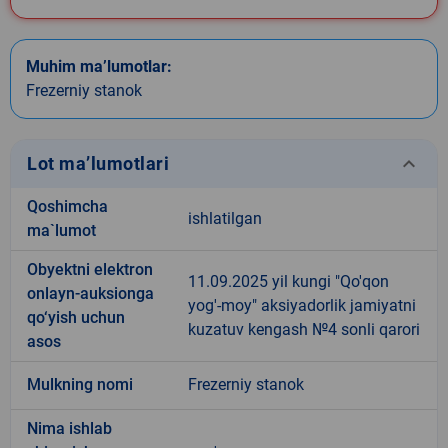
Muhim ma’lumotlar:
Frezerniy stanok
keyboard_arrow_down
Lot ma’lumotlari
Qoshimcha
ishlatilgan
ma`lumot
Obyektni elektron
11.09.2025 yil kungi "Qo'qon
onlayn-auksionga
yog'-moy" aksiyadorlik jamiyatni
qo‘yish uchun
kuzatuv kengash №4 sonli qarori
asos
Mulkning nomi
Frezerniy stanok
Nima ishlab