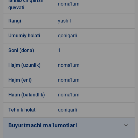
Ishlab chiqarish
noma'lum
quvvati
Rangi
yashil
Umumiy holati
qoniqarli
Soni (dona)
1
Hajm (uzunlik)
noma'lum
Hajm (eni)
noma'lum
Hajm (balandlik)
noma'lum
Tehnik holati
qoniqarli
keyboard_arrow_down
Buyurtmachi ma’lumotlari