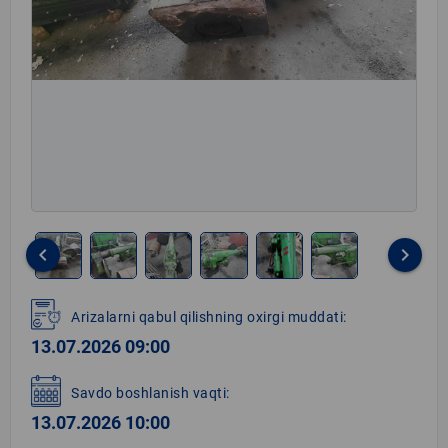
keyboard_arrow_left
keyboard_arrow_right
Item
1
Arizalarni qabul qilishning oxirgi muddati:
of
13.07.2026 09:00
6
Savdo boshlanish vaqti:
13.07.2026 10:00