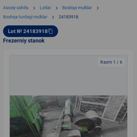
chevron_right
chevron_right
chevron_right
Asosiy sahifa
Lotlar
Boshqa mulklar
chevron_right
Boshqa turdagi mulklar
24183918
Lot № 24183918
content_copy
Frezerniy stanok
Rasm 1 / 6