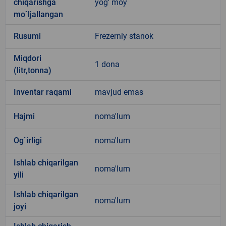
chiqarishga
yog' moy
mo`ljallangan
Rusumi
Frezerniy stanok
Miqdori
1 dona
(litr,tonna)
Inventar raqami
mavjud emas
Hajmi
noma'lum
Og`irligi
noma'lum
Ishlab chiqarilgan
noma'lum
yili
Ishlab chiqarilgan
noma'lum
joyi