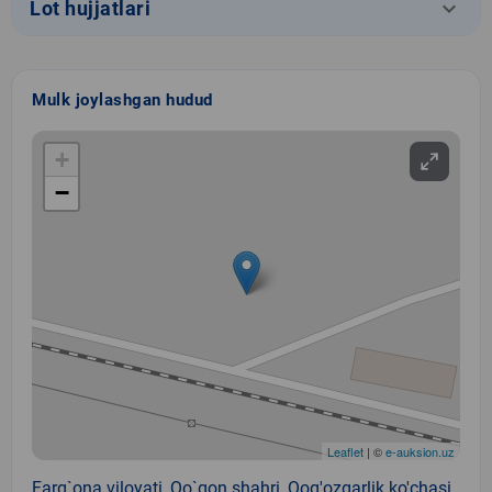
keyboard_arrow_down
Lot hujjatlari
Mulk joylashgan hudud
+
−
Leaflet
| ©
e-auksion.uz
Farg`ona viloyati, Qo`qon shahri, Qog'ozgarlik ko'chasi