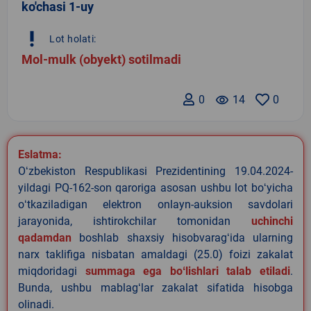
ko'chasi 1-uy
priority_high
Lot holati:
Mol-mulk (obyekt) sotilmadi
0
remove_red_eye
14
0
Eslatma:
Oʻzbekiston Respublikasi Prezidentining 19.04.2024-
yildagi PQ-162-son qaroriga asosan ushbu lot boʻyicha
oʻtkaziladigan elektron onlayn-auksion savdolari
jarayonida, ishtirokchilar tomonidan
uchinchi
qadamdan
boshlab shaxsiy hisobvaragʻida ularning
narx taklifiga nisbatan amaldagi (25.0) foizi zakalat
miqdoridagi
summaga ega boʻlishlari talab etiladi
.
Bunda, ushbu mablagʻlar zakalat sifatida hisobga
olinadi.