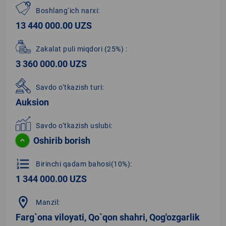
Boshlang‘ich narxi:
13 440 000.00 UZS
Zakalat puli miqdori
(25%)
:
3 360 000.00 UZS
Savdo o‘tkazish turi:
Auksion
Savdo o‘tkazish uslubi:
Oshirib borish
format_list_numbered
Birinchi qadam bahosi(10%):
1 344 000.00 UZS
location_on
Manzil:
Farg`ona viloyati, Qo`qon shahri, Qog'ozgarlik