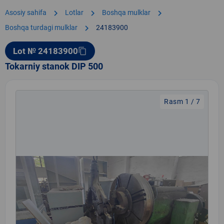
chevron_right
chevron_right
chevron_right
Asosiy sahifa
Lotlar
Boshqa mulklar
chevron_right
Boshqa turdagi mulklar
24183900
Lot № 24183900
content_copy
Tokarniy stanok DIP 500
Rasm 1 / 7