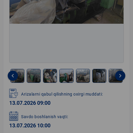
keyboard_arrow_left
keyboard_arrow_right
Item
1
Arizalarni qabul qilishning oxirgi muddati:
of
13.07.2026 09:00
7
Savdo boshlanish vaqti:
13.07.2026 10:00