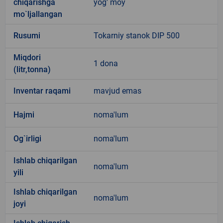
chiqarishga
yog' moy
mo`ljallangan
Rusumi
Tokarniy stanok DIP 500
Miqdori
1 dona
(litr,tonna)
Inventar raqami
mavjud emas
Hajmi
noma'lum
Og`irligi
noma'lum
Ishlab chiqarilgan
noma'lum
yili
Ishlab chiqarilgan
noma'lum
joyi