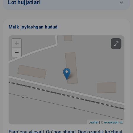
keyboard_arrow_down
Lot hujjatlari
Mulk joylashgan hudud
+
−
Leaflet
| ©
e-auksion.uz
Farg`ona viloyati, Qo`qon shahri, Qog'ozgarlik ko'chasi