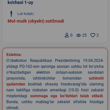
ko'chasi 1-uy
priority_high
Lot holati:
Mol-mulk (obyekt) sotilmadi
0
remove_red_eye
25
2
Eslatma:
Oʻzbekiston Respublikasi Prezidentining 19.04.2024-
yildagi PQ-162-son qaroriga asosan ushbu lot boʻyicha
oʻtkaziladigan elektron onlayn-auksion savdolari
jarayonida, ishtirokchilar tomonidan
uchinchi
qadamdan
boshlab shaxsiy hisobvaragʻida ularning
narx taklifiga nisbatan amaldagi (10.0) foizi zakalat
miqdoridagi
summaga ega boʻlishlari talab etiladi
.
Bunda, ushbu mablagʻlar zakalat sifatida hisobga
olinadi.