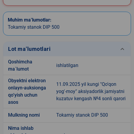
Muhim ma’lumotlar:
Tokarniy stanok DIP 500
keyboard_arrow_down
Lot ma’lumotlari
Qoshimcha
ishlatilgan
ma`lumot
Obyektni elektron
11.09.2025 yil kungi "Qo'qon
onlayn-auksionga
yog'-moy" aksiyadorlik jamiyatni
qo‘yish uchun
kuzatuv kengash №4 sonli qarori
asos
Mulkning nomi
Tokarniy stanok DIP 500
Nima ishlab