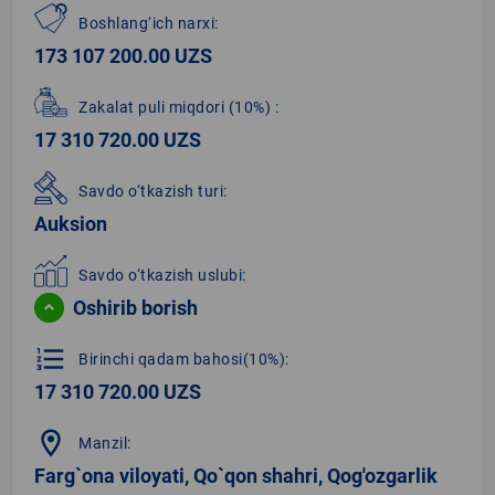
Boshlang‘ich narxi:
173 107 200.00 UZS
Zakalat puli miqdori
(10%)
:
17 310 720.00 UZS
Savdo o‘tkazish turi:
Auksion
Savdo o‘tkazish uslubi:
Oshirib borish
format_list_numbered
Birinchi qadam bahosi(10%):
17 310 720.00 UZS
location_on
Manzil:
Farg`ona viloyati, Qo`qon shahri, Qog'ozgarlik