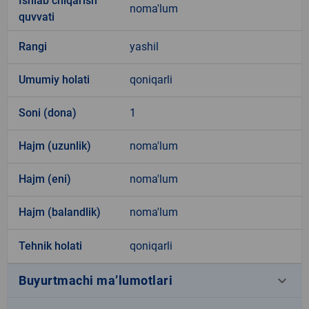
Ishlab chiqarish
noma'lum
quvvati
Rangi
yashil
Umumiy holati
qoniqarli
Soni (dona)
1
Hajm (uzunlik)
noma'lum
Hajm (eni)
noma'lum
Hajm (balandlik)
noma'lum
Tehnik holati
qoniqarli
keyboard_arrow_down
Buyurtmachi ma’lumotlari