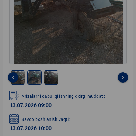
keyboard_arrow_left
keyboard_arrow_right
Item
1
Arizalarni qabul qilishning oxirgi muddati:
of
13.07.2026 09:00
3
Savdo boshlanish vaqti:
13.07.2026 10:00