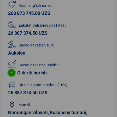
Boshlang‘ich narxi:
268 873 745.00 UZS
Zakalat puli miqdori
(10%)
:
26 887 374.50 UZS
Savdo o‘tkazish turi:
Auksion
Savdo o‘tkazish uslubi:
Oshirib borish
format_list_numbered
Birinchi qadam bahosi(10%):
26 887 374.50 UZS
location_on
Manzil:
Namangan viloyati, Kosonsoy tumani,