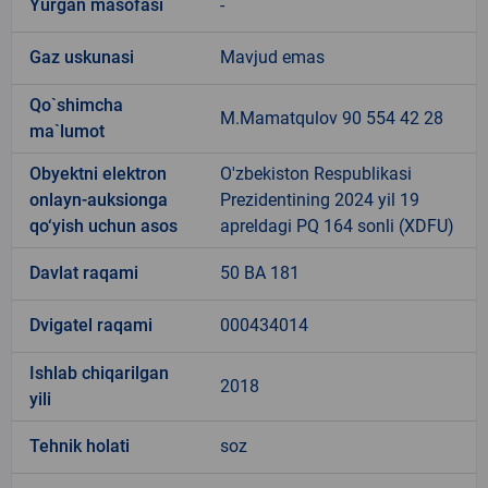
Yurgan masofasi
-
Gaz uskunasi
Mavjud emas
Qo`shimcha
M.Mamatqulov 90 554 42 28
ma`lumot
Obyektni elektron
O'zbekiston Respublikasi
onlayn-auksionga
Prezidentining 2024 yil 19
qo‘yish uchun asos
apreldagi PQ 164 sonli (XDFU)
Davlat raqami
50 BA 181
Dvigatel raqami
000434014
Ishlab chiqarilgan
2018
yili
Tehnik holati
soz