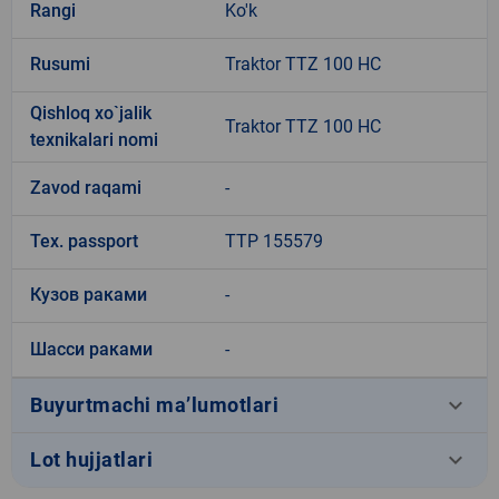
Rangi
Ko'k
Rusumi
Traktor TTZ 100 HC
Qishloq xo`jalik
Traktor TTZ 100 HC
texnikalari nomi
Zavod raqami
-
Tex. passport
TTP 155579
Кузов раками
-
Шасси раками
-
keyboard_arrow_down
Buyurtmachi ma’lumotlari
keyboard_arrow_down
Lot hujjatlari