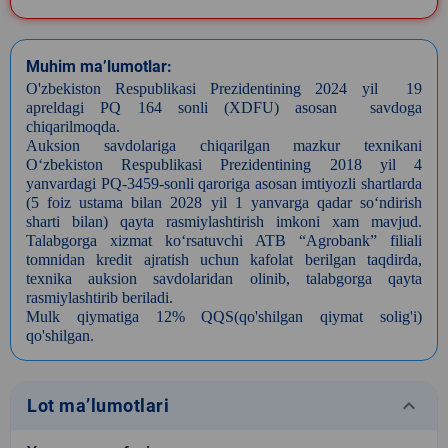
Muhim ma’lumotlar:
O'zbekiston Respublikasi Prezidentining 2024 yil 19
apreldagi PQ 164 sonli (XDFU) asosan savdoga
chiqarilmoqda.
Auksion savdolariga chiqarilgan mazkur texnikani
O‘zbekiston Respublikasi Prezidentining 2018 yil 4
yanvardagi PQ-3459-sonli qaroriga asosan imtiyozli shartlarda
(5 foiz ustama bilan 2028 yil 1 yanvarga qadar so‘ndirish
sharti bilan) qayta rasmiylashtirish imkoni xam mavjud.
Talabgorga xizmat ko‘rsatuvchi ATB “Agrobank” filiali
tomnidan kredit ajratish uchun kafolat berilgan taqdirda,
texnika auksion savdolaridan olinib, talabgorga qayta
rasmiylashtirib beriladi.
Mulk qiymatiga 12% QQS(qo'shilgan qiymat solig'i)
qo'shilgan.
keyboard_arrow_down
Lot ma’lumotlari