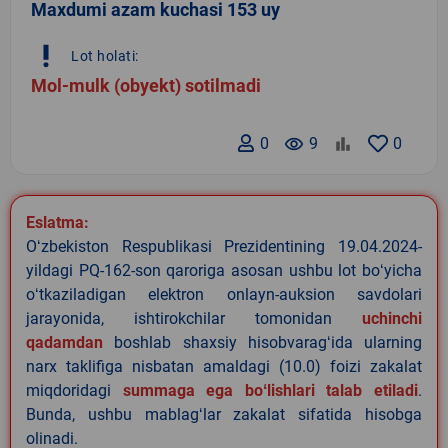
Maxdumi azam kuchasi 153 uy
priority_high
Lot holati:
Mol-mulk (obyekt) sotilmadi
0
remove_red_eye
9
0
Eslatma:
Oʻzbekiston Respublikasi Prezidentining 19.04.2024-
yildagi PQ-162-son qaroriga asosan ushbu lot boʻyicha
oʻtkaziladigan elektron onlayn-auksion savdolari
jarayonida, ishtirokchilar tomonidan
uchinchi
qadamdan
boshlab shaxsiy hisobvaragʻida ularning
narx taklifiga nisbatan amaldagi (10.0) foizi zakalat
miqdoridagi
summaga ega boʻlishlari talab etiladi
.
Bunda, ushbu mablagʻlar zakalat sifatida hisobga
olinadi.