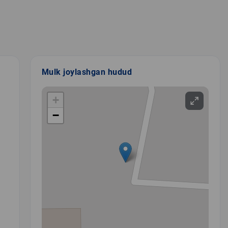
Mulk joylashgan hudud
+
−