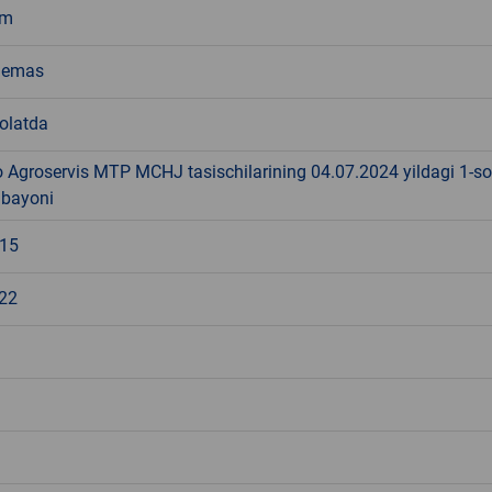
um
 emas
holatda
o Agroservis MTP MCHJ tasischilarining 04.07.2024 yildagi 1-so
h bayoni
515
22