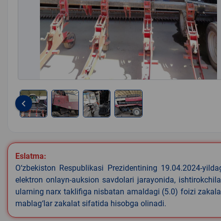
keyboard_arrow_left
Item
1
of
4
Eslatma:
O‘zbekiston Respublikasi Prezidentining 19.04.2024-yild
elektron onlayn-auksion savdolari jarayonida, ishtirokchi
ularning narx taklifiga nisbatan amaldagi (5.0) foizi zaka
mablag‘lar zakalat sifatida hisobga olinadi.