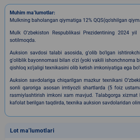
Muhim ma’lumotlar:
Mulk
ning baholangan
qiymatiga 12% QQS(qo'shilgan qiymat 
Mulk O'zbekiston Respublikasi Prezidentining 2024 yil
sotilmoqda.
Auksion savdosi talabi asosida, g'olib bo'lgan ishtirok
g'oliblik bayonnomasi bilan o'zi (yoki vakili ishonchnoma bil
qishloq xo'jaligi texnikasini olib ketish imkoniyatiga ega bo'
Auksion savdolariga chiqarilgan mazkur texnikani O‘zbek
sonli qaroriga asosan imtiyozli shartlarda (5 foiz ustam
rasmiylashtirish imkoni xam mavjud. Talabgorga xizmat ko
kafolat berilgan taqdirda, texnika auksion savdolaridan olin
Lot ma’lumotlari