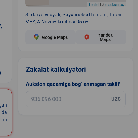
Leaflet
| ©
e-auksion.uz
Sirdaryo viloyati, Sayxunobod tumani, Turon
MFY, A.Navoiy ko'chasi 95-uy
,
Yandex
Google Maps
Maps
Zakalat kalkulyatori
0
Auksion qadamiga bog‘lanmagan taklif
UZS
igan
ida
shbu