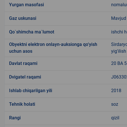
Yurgan masofasi
nomal
Gaz uskunasi
Mavjud
Qo`shimcha ma`lumot
ishchi 
Obyektni elektron onlayn-auksionga qo‘yish
Sirdary
uchun asos
yig'ilis
Davlat raqami
20 BA 
Dvigatel raqami
J06330
Ishlab chiqarilgan yili
2018
Tehnik holati
soz
Rangi
qizil