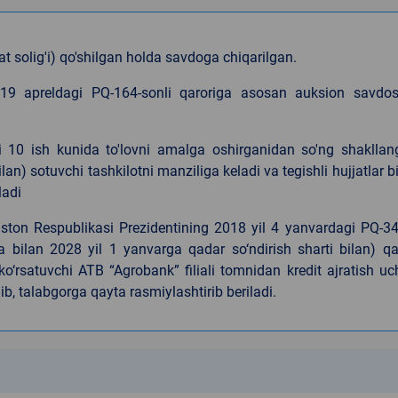
solig'i) qo'shilgan holda savdoga chiqarilgan.
 19 apreldagi PQ-164-sonli qaroriga asosan auksion savdos
chi 10 ish kunida to'lovni amalga oshirganidan so'ng shaklla
an) sotuvchi tashkilotni manziliga keladi va tegishli hujjatlar b
ladi
iston Respublikasi Prezidentining 2018 yil 4 yanvardagi PQ-3
a bilan 2028 yil 1 yanvarga qadar so‘ndirish sharti bilan) q
‘rsatuvchi ATB “Agrobank” filiali tomnidan kredit ajratish u
ib, talabgorga qayta rasmiylashtirib beriladi.
k