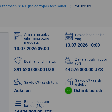
chevron_right
O`zagroservis" AJ Qishloq xo'jalik texnikalari
24183503
Arizalarni qabul
Savdo boshlanish
qilishning oxirgi
vaqti:
muddati:
13.07.2026 10:00
13.07.2026 09:00
Zakalat puli miqdori
Boshlang‘ich narxi:
(5%)
:
891 520 000.00 UZS
44 576 000.00 UZS
Savdo o‘tkazish
Savdo o‘tkazish turi:
uslubi:
Auksion
Oshirib borish
Birinchi qadam
format_list_numbered
bahosi(5%):
44 576 000.00 UZS