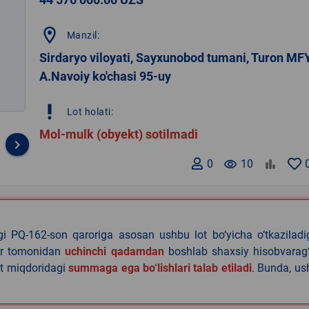
location_on
Manzil:
Sirdaryo viloyati, Sayxunobod tumani, Turon MFY
A.Navoiy ko'chasi 95-uy
priority_high
Lot holati:
Mol-mulk (obyekt) sotilmadi
keyboard_arrow_right
0
remove_red_eye
10
agi PQ-162-son qaroriga asosan ushbu lot bo‘yicha o‘tkazilad
lar tomonidan
uchinchi qadamdan
boshlab shaxsiy hisobvarag‘
lat miqdoridagi
summaga ega bo‘lishlari talab etiladi
. Bunda, u