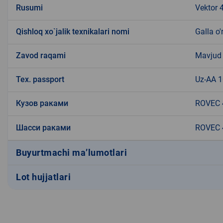
Rusumi
Vektor 
Qishloq xo`jalik texnikalari nomi
Galla o
Zavod raqami
Mavjud
Tex. passport
Uz-AA 
Кузов раками
ROVEC 
Шасси раками
ROVEC 
Buyurtmachi ma’lumotlari
Lot hujjatlari